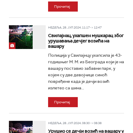
Прочитај
НЕДЕЉА, 28. ЈУЛ 2024, 11:17 -> 12:47
Свилајнац, ухапшен мушкарац због
урушавања дечјег возића на
вашару
Полиција у Свилајнцу ухапсила је 43-
годишњег М. М. из Београда који је на
вашару поставио забавни парк, у
којем су две девојчице синоћ
повређене када је дечји возић
излетео са шина...
Прочитај
НЕДЕЉА, 28. ЈУЛ 2024, 08:30 -> 08:38
Урушио се дечји возић на вашару у