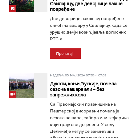
Свилајнцу, две девојчице лакше
повређене
Две девојчице лакше су повређене
синоћ на вашару у Свилајнцу, када се
урушио дечји возић, јавља дописник
РТС-а...
Прочитај
НЕДЕЉА, 05. МАЈ 2024, 07:50 -> 07:53
Дукати, коњи, ћускије, почела
сезона вашара али – без
запрежних кола
Са Првомајским празницима на
Пештерској висоравни почела је
сезона вашара, сабора или теферича
који трају све до јесени. У селу
Делимеђе негују се занимљиви