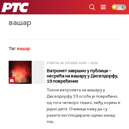
РТС
вашар
Таг:
вашар
СУБОТА, 19. ЈУЛ 2025, 12:00 -> 12:52
Ватромет завршио у публици –
несрећа на вашару у Диселдорфу,
19 повређених
Током ватромета на вашару у
Диселдорфу 19 особа је повређено,
од тога четворо тешко, међу којима и
једно дете. Очевици кажу да су
ракете експлодирале одмах изнад
тла...