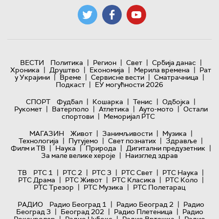
|
|
|
|
ВЕСТИ
Политика
Регион
Свет
Србија данас
|
|
|
|
Хроника
Друштво
Економија
Мерила времена
Рат
|
|
|
|
у Украјини
Време
Сервисне вести
Сматрачница
|
Подкаст
ЕУ могућности 2026
|
|
|
|
СПОРТ
Фудбал
Кошарка
Тенис
Одбојка
|
|
|
|
Рукомет
Ватерполо
Атлетика
Ауто-мото
Остали
|
спортови
Меморијал РТС
|
|
|
МАГАЗИН
Живот
Занимљивости
Музика
|
|
|
|
Технологијa
Путујемо
Свет познатих
Здравље
|
|
|
|
Филм и ТВ
Наука
Природа
Дигитални предузетник
|
За мале велике хероје
Наизглед здрав
|
|
|
|
|
ТВ
РТС 1
РТС 2
РТС 3
РТС Свет
РТС Наука
|
|
|
|
РТС Драма
РТС Живот
РТС Класика
РТС Коло
|
|
РТС Трезор
РТС Музика
РТС Полетарац
|
|
РАДИО
Радио Београд 1
Радио Београд 2
Радио
|
|
|
Београд 3
Београд 202
Радио Плетеница
Радио