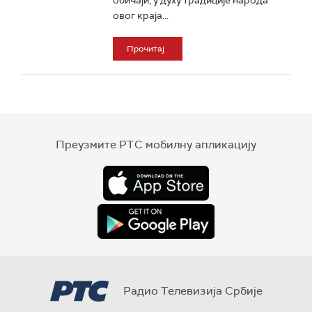
обичаји, у духу традиције народа
овог краја...
Прочитај
Преузмите РТС мобилну апликацију
Радио Телевизија Србије