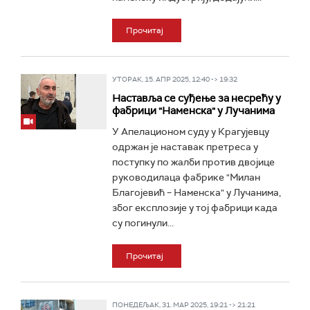
Прочитај
УТОРАК, 15. АПР 2025, 12:40 -> 19:32
Наставља се суђење за несрећу у
фабрици "Наменска" у Лучанима
У Апелационом суду у Крагујевцу
одржан је наставак претреса у
поступку по жалби против двојице
руководилаца фабрике "Милан
Благојевић – Наменска" у Лучанима,
због експлозије у тој фабрици када
су погинули...
Прочитај
ПОНЕДЕЉАК, 31. МАР 2025, 19:21 -> 21:21