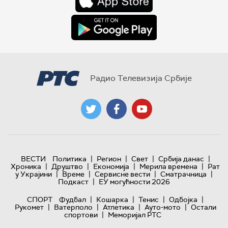
Радио Телевизија Србије
|
|
|
|
ВЕСТИ
Политика
Регион
Свет
Србија данас
|
|
|
|
Хроника
Друштво
Економија
Мерила времена
Рат
|
|
|
|
у Украјини
Време
Сервисне вести
Сматрачница
|
Подкаст
ЕУ могућности 2026
|
|
|
|
СПОРТ
Фудбал
Кошарка
Тенис
Одбојка
|
|
|
|
Рукомет
Ватерполо
Атлетика
Ауто-мото
Остали
|
спортови
Меморијал РТС