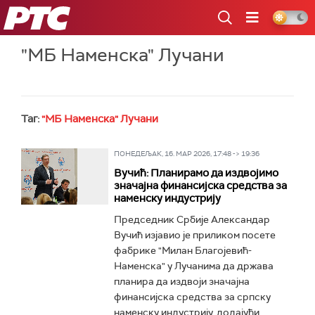
РТС
"МБ Наменска" Лучани
Таг:
"МБ Наменска" Лучани
ПОНЕДЕЉАК, 16. МАР 2026, 17:48 -> 19:36
Вучић: Планирамо да издвојимо
значајна финансијска средства за
наменску индустрију
Председник Србије Александар
Вучић изјавио је приликом посете
фабрике "Милан Благојевић-
Наменска" у Лучанима да држава
планира да издвоји значајна
финансијска средства за српску
наменску индустрију, додајући...