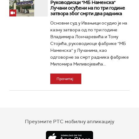
Руководиоци "МБ Наменска"
Лучани осуђени на по три године
затвора због смрти два радника
Основни суд у Ивањици осудио је на
казну затвора од по три године
Владимира Лончаревића и Тому
Стојића, руководиоце фабрике "МБ
Наменска" у Лучанима, као
одговорне за смрт радника фабрике
Миломира Миливојевића...
Прочитај
Преузмите РТС мобилну апликацију