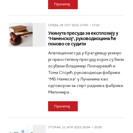
Прочитај
СРЕДА, 25. ОКТ 2023, 17:09 -> 17:20
Укинута пресуда за експлозију у
"Наменској", руководиоцима ће
поново се судити
Aпелациони суд у Крагујевцу укинуо
је првостепену пресуду којом су били
осуђени Владимир Лончаревић и
Тома Стојић, руководиоци фабрике
"МБ Намеска" у Лучанима као
одговорни за смрт радника фабрике
Миломира...
Прочитај
УТОРАК, 11. АПР 2023, 16:34 -> 20:50