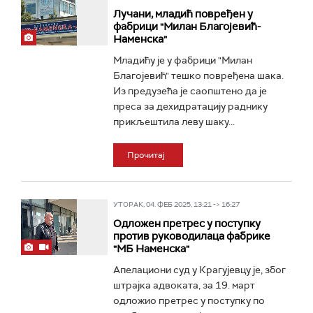
Лучани, младић повређен у
фабрици "Милан Благојевић-
Наменска"
Младићу је у фабрици "Милан
Благојевић" тешко повређена шака.
Из предузећа је саопштено да је
преса за дехидратацију раднику
прикљештила леву шаку...
Прочитај
УТОРАК, 04. ФЕБ 2025, 13:21 -> 16:27
Одложен претрес у поступку
против руководилаца фабрике
"МБ Наменска"
Апелациони суд у Крагујевцу је, због
штрајка адвоката, за 19. март
одложио претрес у поступку по