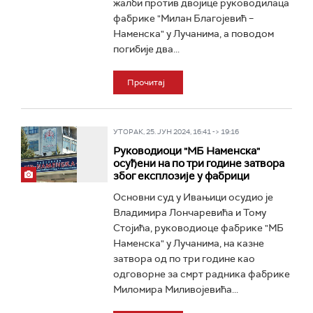
жалби против двојице руководилаца
фабрике "Милан Благојевић –
Наменска" у Лучанима, а поводом
погибије два...
Прочитај
УТОРАК, 25. ЈУН 2024, 16:41 -> 19:16
Руководиоци "МБ Наменска"
осуђени на по три године затвора
због експлозијe у фабрици
Основни суд у Ивањици осудио је
Владимира Лончаревића и Тому
Стојића, руководиоце фабрике "МБ
Наменска" у Лучанима, на казне
затвора од по три године као
одговорне за смрт радника фабрике
Миломира Миливојевића...