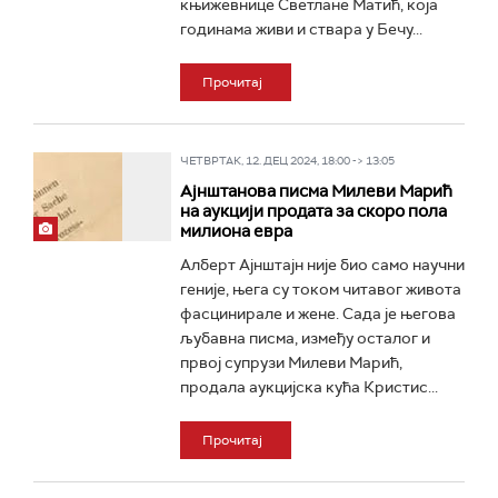
књижевнице Светлане Матић, која
годинама живи и ствара у Бечу...
Прочитај
ЧЕТВРТАК, 12. ДЕЦ 2024, 18:00 -> 13:05
Ајнштанова писма Милеви Марић
на аукцији продата за скоро пола
милиона евра
Алберт Ајнштајн није био само научни
геније, њега су током читавог живота
фасцинирале и жене. Сада је његова
љубавна писма, између осталог и
првој супрузи Милеви Марић,
продала аукцијска кућа Кристис...
Прочитај