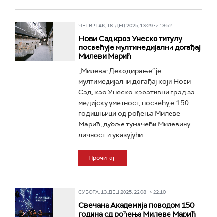
ЧЕТВРТАК, 18. ДЕЦ 2025, 13:29 -> 13:52
Нови Сад кроз Унеско титулу
посвећује мултимедијални догађај
Милеви Марић
„Милева: Декодирање“ је
мултимедијални догађај који Нови
Сад, као Унеско креативни град за
медијску уметност, посвећује 150.
годишњици од рођења Милеве
Марић, дубље тумачећи Милевину
личност и указујући...
Прочитај
СУБОТА, 13. ДЕЦ 2025, 22:08 -> 22:10
Свечана Академија поводом 150
година од рођења Милеве Марић