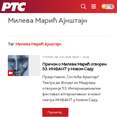
РТС
Милева Марић Ајнштајн
Таг:
Милева Марић Ајнштајн
УТОРАК, 09. ЈУН 2026, 09:03 -> 14:20
Причом о Милеви Марић отворен
53. ИНФАНТ у Новом Саду
Представом „Госпођа Ајнштајн“
Театра де Фондо из Мадрида
отворен је 53. Интернационални
фестивал алтернативног и новог
театра ИНФАНТ у Новом Саду...
Прочитај