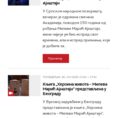
Ајнштајн
У Српском народном позоришту,
вечерас је одржана свечана
Академија, поводом 150 година од
рођења Милеве Марић Ајнштајн,
жене чији је ум био испред свог
времена, али и испред признања, које
је добила за...
Прочитај
ПОНЕДЕЉАК, 30. ЈУН 2025, 17:42 -> 17:51
Књига „Хероина живота – Милева
Марић Ајнштајн“ представљена у
Београду
У Вуковој задужбини у Београду
представљена је књига „Хероина
живота – Милева Марић Ајнштајн“,