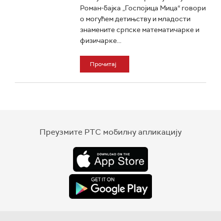
Роман-бајка „Госпојица Мица“ говори
о могућем детињству и младости
знамените српске математичарке и
физичарке...
Прочитај
Преузмите РТС мобилну апликацију