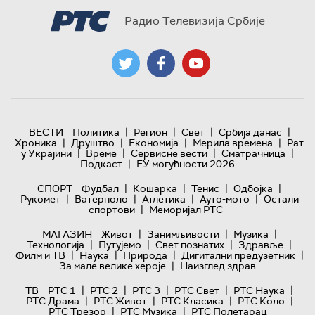
Радио Телевизија Србије
|
|
|
|
ВЕСТИ
Политика
Регион
Свет
Србија данас
|
|
|
|
Хроника
Друштво
Економија
Мерила времена
Рат
|
|
|
|
у Украјини
Време
Сервисне вести
Сматрачница
|
Подкаст
ЕУ могућности 2026
|
|
|
|
СПОРТ
Фудбал
Кошарка
Тенис
Одбојка
|
|
|
|
Рукомет
Ватерполо
Атлетика
Ауто-мото
Остали
|
спортови
Меморијал РТС
|
|
|
МАГАЗИН
Живот
Занимљивости
Музика
|
|
|
|
Технологијa
Путујемо
Свет познатих
Здравље
|
|
|
|
Филм и ТВ
Наука
Природа
Дигитални предузетник
|
За мале велике хероје
Наизглед здрав
|
|
|
|
|
ТВ
РТС 1
РТС 2
РТС 3
РТС Свет
РТС Наука
|
|
|
|
РТС Драма
РТС Живот
РТС Класика
РТС Коло
|
|
РТС Трезор
РТС Музика
РТС Полетарац