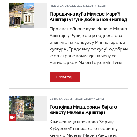
НЕДЕЉА, 25. ФЕБ 2024, 12:15 -> 12:26
Породична кућа Милеве Марић
Анштајн у Руми добија нови изглед
Пројекат обнове куће Милеве Марић
Анштајн у Руми, који је поднела ова
општина на конкурсу Министарства
културе „Градови у фокусу“, одобрен
је од стране комисије на челу са
министарком Мајом Гојковић. Тиме...
Прочитај
СУБОТА, 05. АВГ 2023, 13:25 -> 13:42
Госпојица Мица, роман-бајка о
животу Милеве Ајнштајн
Књижевница и лекарка Зорица
Кубуровић написала је необичну
књигу о Милеви Марић Ајнштајн.