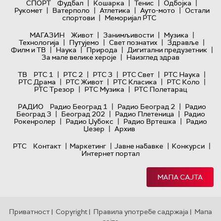
|
|
|
|
СПОРТ
Фудбал
Кошарка
Тенис
Одбојка
|
|
|
|
Рукомет
Ватерполо
Атлетика
Ауто-мото
Остали
|
спортови
Меморијал РТС
|
|
|
МАГАЗИН
Живот
Занимљивости
Музика
|
|
|
|
Технологијa
Путујемо
Свет познатих
Здравље
|
|
|
|
Филм и ТВ
Наука
Природа
Дигитални предузетник
|
За мале велике хероје
Наизглед здрав
|
|
|
|
|
ТВ
РТС 1
РТС 2
РТС 3
РТС Свет
РТС Наука
|
|
|
|
РТС Драма
РТС Живот
РТС Класика
РТС Коло
|
|
РТС Трезор
РТС Музика
РТС Полетарац
|
|
РАДИО
Радио Београд 1
Радио Београд 2
Радио
|
|
|
Београд 3
Београд 202
Радио Плетеница
Радио
|
|
|
Рокенролер
Радио Џубокс
Радио Вртешка
Радио
|
Џезер
Архив
|
|
|
|
РТС
Контакт
Маркетинг
Јавне набавке
Конкурси
Интернет портал
МАПА САЈТА
Приватност
Copyright
Правила употребе садржаја
Мапа
|
|
|