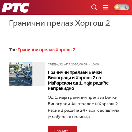
РТС
Гранични прелаз Хоргош 2
Таг:
Гранични прелаз Хоргош 2
СРЕДА, 22. АПР 2026, 09:58 -> 10:06
Гранични прелази Бачки
Виногради и Хоргош 2 са
Мађарском од 1. маја радиће
непрекидно
Од 1. маја гранични прелази Бачки
Виногради-Ашотхалом и Хоргош 2-
Реске 2 радиће 24 часа, саопштила
је мађарска полиција...
Прочитај