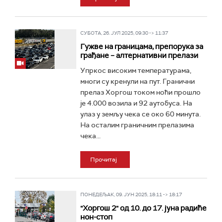
СУБОТА, 26. ЈУЛ 2025, 09:30 -> 11:37
Гужве на границама, препорука за
грађане – алтернативни прелази
Упркос високим температурама,
многи су кренули на пут. Гранични
прелаз Хоргош током ноћи прошло
је 4.000 возила и 92 аутобуса. На
улаз у земљу чека се око 60 минута.
На осталим граничним прелазима
чека...
Прочитај
ПОНЕДЕЉАК, 09. ЈУН 2025, 18:11 -> 18:17
"Хоргош 2" од 10. до 17. јуна радиће
нон-стоп