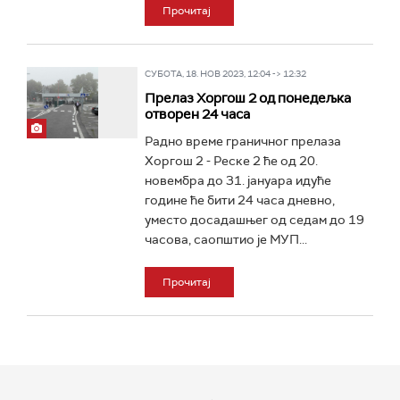
Прочитај
СУБОТА, 18. НОВ 2023, 12:04 -> 12:32
Прелаз Хоргош 2 од понедељка
отворен 24 часа
Радно време граничног прелаза
Хоргош 2 - Реске 2 ће од 20.
новембра до 31. јануара идуће
године ће бити 24 часа дневно,
уместо досадашњег од седам до 19
часова, саопштио је МУП...
Прочитај