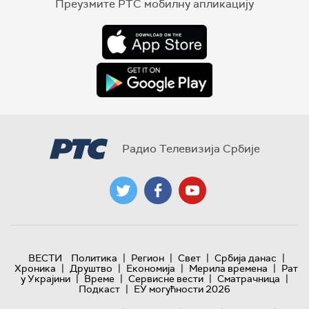
Преузмите РТС мобилну апликацију
Радио Телевизија Србије
|
|
|
|
ВЕСТИ
Политика
Регион
Свет
Србија данас
|
|
|
|
Хроника
Друштво
Економија
Мерила времена
Рат
|
|
|
|
у Украјини
Време
Сервисне вести
Сматрачница
|
Подкаст
ЕУ могућности 2026