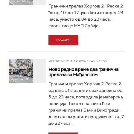
Гранични прелаз Хоргош 2 - Реске 2
ће од 10. до 17. јуна бити отворен 24
часа, уместо од 04 до 23 часа,
саопштио је МУП Србије. ...
Прочитај
ЧЕТВРТАК, 21. МАР 2024, 15:48 -> 15:56
Ново радно време два гранична
прелаза са Мађарском
Гранични прелаз Хоргош 2-Реске 2
од данас ће радити свакодневно од
5 до 23 часа, потврдила је мађарска
полиција. Током празника ће и
гранични прелаз Бачки Виногради-
Ашотхалом радити продужено – од 7
до 22 часа...