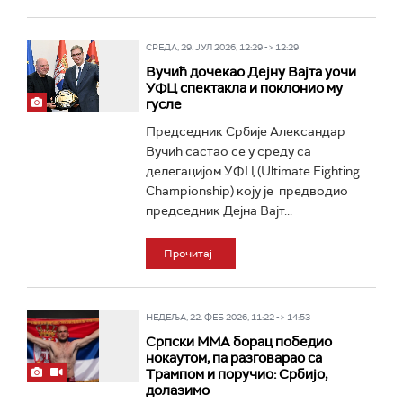
СРЕДА, 29. ЈУЛ 2026, 12:29 -> 12:29
Вучић дочекао Дејну Вајта уочи
УФЦ спектакла и поклонио му
гусле
Председник Србије Александар
Вучић састао се у среду са
делегацијом УФЦ (Ultimate Fighting
Championship) коју је предводио
председник Дејна Вајт...
Прочитај
НЕДЕЉА, 22. ФЕБ 2026, 11:22 -> 14:53
Српски ММА борац победио
нокаутом, па разговарао са
Трампом и поручио: Србијо,
долазимо