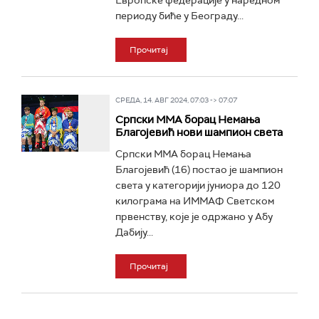
Европске федерације у наредном
периоду биће у Београду...
Прочитај
СРЕДА, 14. АВГ 2024, 07:03 -> 07:07
Српски ММА борац Немања
Благојевић нови шампион света
Српски ММА борац Немања
Благојевић (16) постао је шампион
света у категорији јуниора до 120
килограма на ИММАФ Светском
првенству, које је одржано у Абу
Дабију...
Прочитај