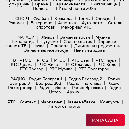
|
|
|
|
у Украјини
Време
Сервисне вести
Сматрачница
|
Подкаст
ЕУ могућности 2026
|
|
|
|
СПОРТ
Фудбал
Кошарка
Тенис
Одбојка
|
|
|
|
Рукомет
Ватерполо
Атлетика
Ауто-мото
Остали
|
спортови
Меморијал РТС
|
|
|
МАГАЗИН
Живот
Занимљивости
Музика
|
|
|
|
Технологијa
Путујемо
Свет познатих
Здравље
|
|
|
|
Филм и ТВ
Наука
Природа
Дигитални предузетник
|
За мале велике хероје
Наизглед здрав
|
|
|
|
|
ТВ
РТС 1
РТС 2
РТС 3
РТС Свет
РТС Наука
|
|
|
|
РТС Драма
РТС Живот
РТС Класика
РТС Коло
|
|
РТС Трезор
РТС Музика
РТС Полетарац
|
|
РАДИО
Радио Београд 1
Радио Београд 2
Радио
|
|
|
Београд 3
Београд 202
Радио Плетеница
Радио
|
|
|
Рокенролер
Радио Џубокс
Радио Вртешка
Радио
|
Џезер
Архив
|
|
|
|
РТС
Контакт
Маркетинг
Јавне набавке
Конкурси
Интернет портал
МАПА САЈТА