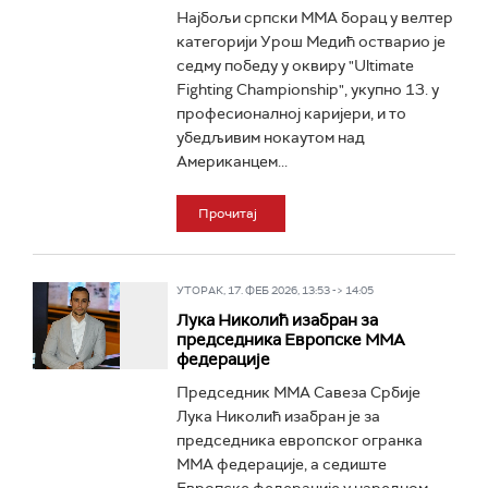
Најбољи српски ММА борац у велтер
категорији Урош Медић остварио је
седму победу у оквиру "Ultimate
Fighting Championship", укупно 13. у
професионалној каријери, и то
убедљивим нокаутом над
Американцем...
Прочитај
УТОРАК, 17. ФЕБ 2026, 13:53 -> 14:05
Лука Николић изабран за
председника Европске ММА
федерације
Председник ММА Савеза Србије
Лука Николић изабран је за
председника европског огранка
ММА федерације, а седиште