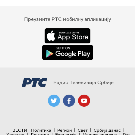
Преузмите РТС мобилну апликацију
Радио Телевизија Србије
|
|
|
|
ВЕСТИ
Политика
Регион
Свет
Србија данас
|
|
|
|
Хроника
Друштво
Економија
Мерила времена
Рат