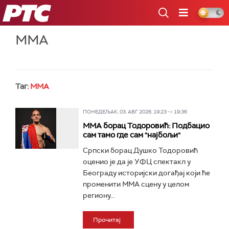
РТС
ММА
Таг:
ММА
ПОНЕДЕЉАК, 03. АВГ 2026, 19:23 -> 19:36
ММА борац Тодоровић: Подбацио
сам тамо где сам "најбољи"
Српски борац Душко Тодоровић
оценио је да је УФЦ спектакл у
Београду историјски догађај који ће
променити ММА сцену у целом
региону...
Прочитај