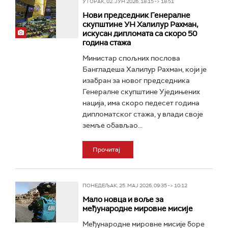
УТОРАК, 02. ЈУН 2026, 18:15 -> 18:51
Нови председник Генералне
скупштине УН Халилур Рахман,
искусан дипломата са скоро 50
година стажа
Министар спољних послова
Бангладеша Халилур Рахман, који је
изабран за новог председника
Генералне скупштине Уједињених
нација, има скоро педесет година
дипломатског стажа, у влади своје
земље обављао...
Прочитај
ПОНЕДЕЉАК, 25. МАЈ 2026, 09:35 -> 10:12
Мало новца и воље за
међународне мировне мисије
Међународне мировне мисије боре