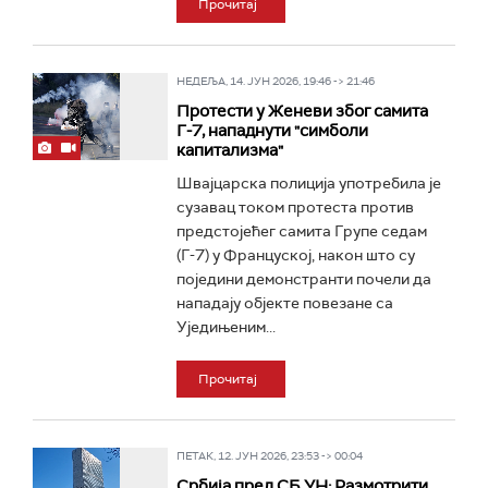
Прочитај
НЕДЕЉА, 14. ЈУН 2026, 19:46 -> 21:46
Протести у Женеви због самита
Г-7, нападнути "симболи
капитализма"
Швајцарска полиција употребила је
сузавац током протеста против
предстојећег самита Групе седам
(Г-7) у Француској, након што су
поједини демонстранти почели да
нападају објекте повезане са
Уједињеним...
Прочитај
ПЕТАК, 12. ЈУН 2026, 23:53 -> 00:04
Србија пред СБ УН: Размотрити