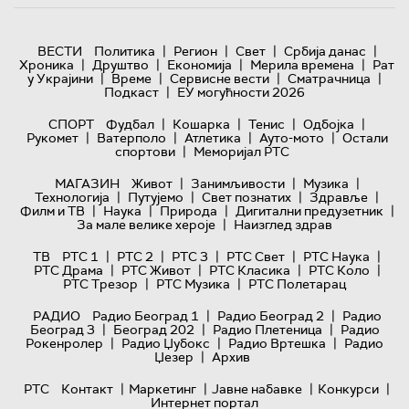
|
|
|
|
ВЕСТИ
Политика
Регион
Свет
Србија данас
|
|
|
|
Хроника
Друштво
Економија
Мерила времена
Рат
|
|
|
|
у Украјини
Време
Сервисне вести
Сматрачница
|
Подкаст
ЕУ могућности 2026
|
|
|
|
СПОРТ
Фудбал
Кошарка
Тенис
Одбојка
|
|
|
|
Рукомет
Ватерполо
Атлетика
Ауто-мото
Остали
|
спортови
Меморијал РТС
|
|
|
МАГАЗИН
Живот
Занимљивости
Музика
|
|
|
|
Технологијa
Путујемо
Свет познатих
Здравље
|
|
|
|
Филм и ТВ
Наука
Природа
Дигитални предузетник
|
За мале велике хероје
Наизглед здрав
|
|
|
|
|
ТВ
РТС 1
РТС 2
РТС 3
РТС Свет
РТС Наука
|
|
|
|
РТС Драма
РТС Живот
РТС Класика
РТС Коло
|
|
РТС Трезор
РТС Музика
РТС Полетарац
|
|
РАДИО
Радио Београд 1
Радио Београд 2
Радио
|
|
|
Београд 3
Београд 202
Радио Плетеница
Радио
|
|
|
Рокенролер
Радио Џубокс
Радио Вртешка
Радио
|
Џезер
Архив
|
|
|
|
РТС
Контакт
Маркетинг
Јавне набавке
Конкурси
Интернет портал