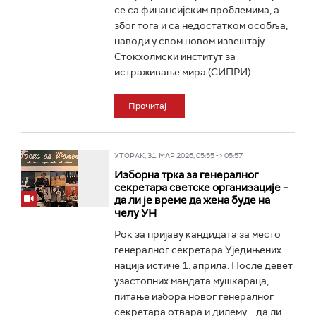
се са финансијским проблемима, а
због тога и са недостатком особља,
наводи у свом новом извештају
Стокхолмски институт за
истраживање мира (СИПРИ)...
Прочитај
УТОРАК, 31. МАР 2026, 05:55 -> 05:57
Изборна трка за генералног
секретара светске организације –
да ли је време да жена буде на
челу УН
Рок за пријаву кандидата за место
генералног секретара Уједињених
нација истиче 1. априла. После девет
узастопних мандата мушкараца,
питање избора новог генералног
секретара отвара и дилему – да ли