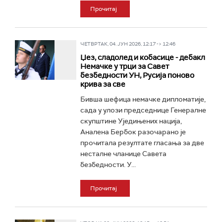
Прочитај
ЧЕТВРТАК, 04. ЈУН 2026, 12:17 -> 12:46
Џез, сладолед и кобасице - дебакл
Немачке у трци за Савет
безбедности УН, Русија поново
крива за све
Бивша шефица немачке дипломатије,
сада у улози председнице Генералне
скупштине Уједињених нација,
Аналена Бербок разочарано је
прочитала резултате гласања за две
несталне чланице Савета
безбедности. У...
Прочитај