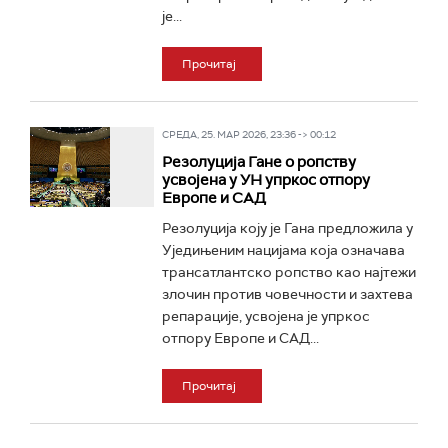
је...
Прочитај
СРЕДА, 25. МАР 2026, 23:36 -> 00:12
Резолуција Гане о ропству
усвојена у УН упркос отпору
Европе и САД
Резолуција коју је Гана предложила у
Уједињеним нацијама која означава
трансатлантско ропство као најтежи
злочин против човечности и захтева
репарације, усвојена је упркос
отпору Европе и САД...
Прочитај