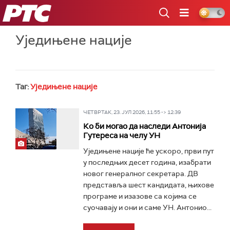
РТС
Уједињене нације
Таг:
Уједињене нације
ЧЕТВРТАК, 23. ЈУЛ 2026, 11:55 -> 12:39
Ко би могао да наследи Антонија
Гутереса на челу УН
Уједињене нације ће ускоро, први пут
у последњих десет година, изабрати
новог генералног секретара. ДВ
представља шест кандидата, њихове
програме и изазове са којима се
суочавају и они и саме УН. Антонио...