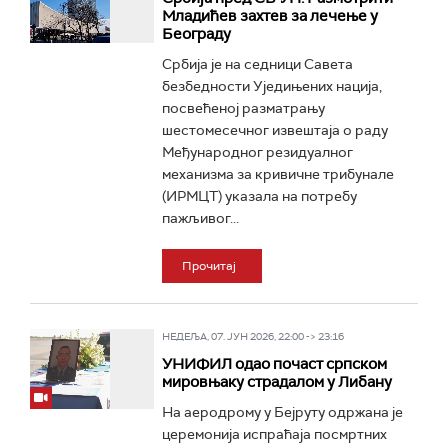
Младићев захтев за лечење у
Београду
Србија је на седници Савета
безбедности Уједињених нација,
посвећеној разматрању
шестомесечног извештаја о раду
Међународног резидуалног
механизма за кривичне трибунале
(ИРМЦТ) указала на потребу
пажљивог...
Прочитај
НЕДЕЉА, 07. ЈУН 2026, 22:00 -> 23:16
УНИФИЛ одао почаст српском
мировњаку страдалом у Либану
На аеродрому у Бејруту одржана је
церемонија испраћаја посмртних