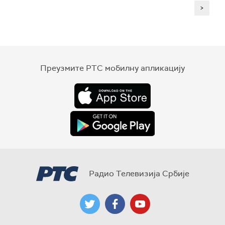
>
Преузмите РТС мобилну апликацију
Радио Телевизија Србије