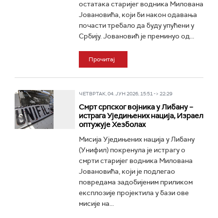
остатака старијег водника Милована
Јовановића, који би након одавања
почасти требало да буду упућени у
Србију. Јовановић је преминуо од...
Прочитај
ЧЕТВРТАК, 04. ЈУН 2026, 15:51 -> 22:29
Смрт српског војника у Либану –
истрага Уједињених нација, Израел
оптужује Хезболах
Мисија Уједињених нација у Либану
(Унифил) покренула је истрагу о
смрти старијег водника Милована
Јовановића, који је подлегао
повредама задобијеним приликом
експлозије пројектила у бази ове
мисије на...