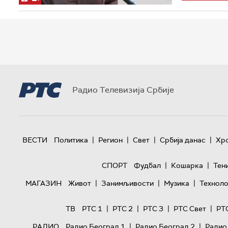
Радио Телевизија Србије
|
|
|
|
ВЕСТИ
Политика
Регион
Свет
Србија данас
Хр
|
|
СПОРТ
Фудбал
Кошарка
Тен
|
|
|
МАГАЗИН
Живот
Занимљивости
Музика
Техноло
|
|
|
|
ТВ
РТС 1
РТС 2
РТС 3
РТС Свет
РТ
|
|
РАДИО
Радио Београд 1
Радио Београд 2
Радио