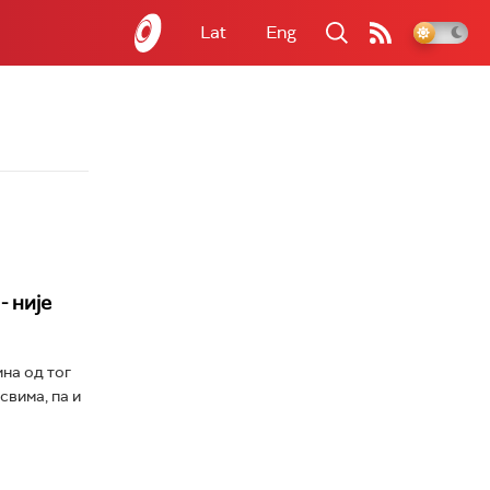
Lat
Eng
- није
на од тог
свима, па и