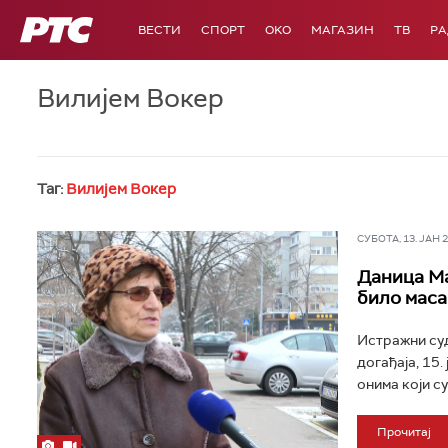
РТС
ВЕСТИ
СПОРТ
OKO
МАГАЗИН
ТВ
Р
Вилијем Вокер
Таг:
Вилијем Вокер
СУБОТА, 13. ЈАН 20
Даница Ма
било маса
Истражни суд
догађаја, 15.
онима који су
Прочитај