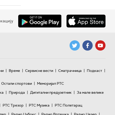
кацију
|
|
|
|
|
ни
Време
Сервисне вести
Сматрачница
Подкаст
|
Остали спортови
Меморијал РТС
|
|
|
ка
Природа
Дигитални предузетник
За мале велике
|
|
|
РТС Трезор
РТС Музика
РТС Полетарац
|
|
|
|
лер
Радио Џубокс
Радио Вртешка
Радио Џезер