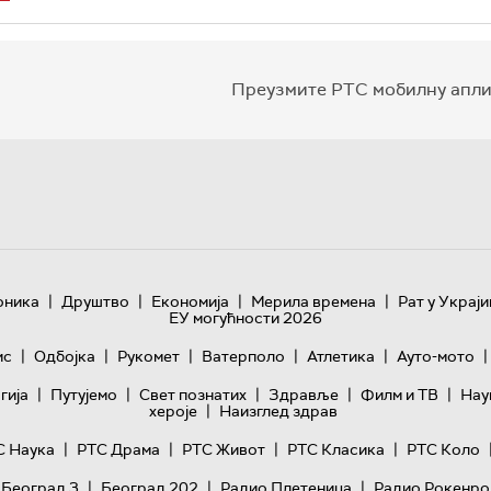
Преузмите РТС мобилну апли
|
|
|
|
оника
Друштво
Економија
Мерила времена
Рат у Украји
ЕУ могућности 2026
|
|
|
|
|
|
ис
Одбојка
Рукомет
Ватерполо
Атлетика
Ауто-мото
|
|
|
|
|
гијa
Путујемо
Свет познатих
Здравље
Филм и ТВ
Нау
|
хероје
Наизглед здрав
|
|
|
|
С Наука
РТС Драма
РТС Живот
РТС Класика
РТС Коло
|
|
|
 Београд 3
Београд 202
Радио Плетеница
Радио Рокенро