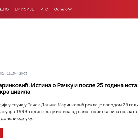
АДИО
ЕМИСИЈЕ
РТС
Остало
24, 11:15 -> 20:05
ринковић: Истина о Рачку и после 25 година иста 
кра цивила
ија у случају Рачак Даница Маринковић рекла је поводом 25 годи
 јануара 1999. године, да је истина од самог почетка била позната 
 донели одлуку...