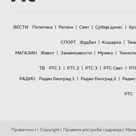
|
|
|
|
ВЕСТИ
Политика
Регион
Свет
Србија данас
Хр
|
|
СПОРТ
Фудбал
Кошарка
Тен
|
|
|
МАГАЗИН
Живот
Занимљивости
Музика
Техноло
|
|
|
|
ТВ
РТС 1
РТС 2
РТС 3
РТС Свет
РТ
|
|
РАДИО
Радио Београд 1
Радио Београд 2
Радио
РТС
Приватност
Copyright
Правила употребе садржаја
Мапа
|
|
|