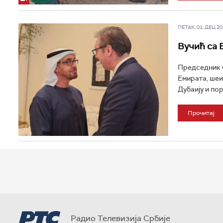
ПЕТАК, 01. ДЕЦ 202
Вучић са 
Председник 
Емирата, шеи
Дубаију и пор
Прочитај
Радио Телевизија Србије