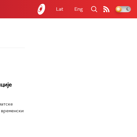
Lat
Eng
ције
матске
и временски