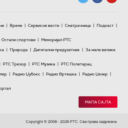
|
|
|
|
|
ни
Време
Сервисне вести
Сматрачница
Подкаст
|
Остали спортови
Меморијал РТС
|
|
|
ка
Природа
Дигитални предузетник
За мале велике
|
|
|
РТС Трезор
РТС Музика
РТС Полетарац
|
|
|
|
лер
Радио Џубокс
Радио Вртешка
Радио Џезер
ортал
МАПА САЈТА
Copyright © 2008 - 2026 РТС. Сва права задржана.