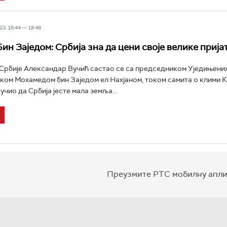
3, 16:44 -> 18:48
Бин Заједом: Србија зна да цени своје велике приј
Србије Александар Вучић састао се са председником Уједињени
ком Мохамедом бин Заједом ел Нахјаном, током самита о клими 
учио да Србија јесте мала земља...
Преузмите РТС мобилну апли