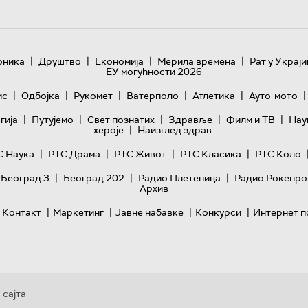
|
|
|
|
оника
Друштво
Економија
Мерила времена
Рат у Украји
ЕУ могућности 2026
|
|
|
|
|
|
ис
Одбојка
Рукомет
Ватерполо
Атлетика
Ауто-мото
|
|
|
|
|
гијa
Путујемо
Свет познатих
Здравље
Филм и ТВ
Нау
|
хероје
Наизглед здрав
|
|
|
|
С Наука
РТС Драма
РТС Живот
РТС Класика
РТС Коло
|
|
|
 Београд 3
Београд 202
Радио Плетеница
Радио Рокенро
Архив
|
|
|
|
Контакт
Маркетинг
Јавне набавке
Конкурси
Интернет п
 сајта