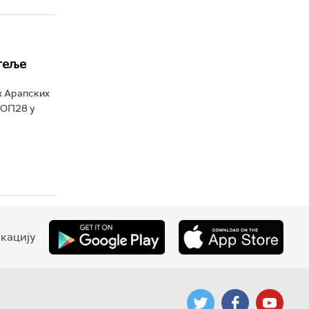
атеље
х Арапских
КОП28 у
кацију