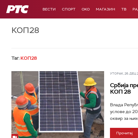
РТС
ВЕСТИ
СПОРТ
OKO
МАГАЗИН
ТВ
Р
КОП28
Таг:
КОП28
УТОРАК, 26. ДЕЦ 20
Србија пр
КОП 28
Влада Републ
услове до 20
оквир за њих
Прочитај