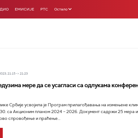
АДИО
ЕМИСИЈЕ
РТС
Остало
23, 21:15 -> 21:23
едузима мере да се усагласи са одлукама конферен
ике Србије усвојила је Програм прилагођавања на измењене кли
30. са Акционим планом 2024 – 2026. Документ садржи 25 мера 
ово спровођење и праћење...