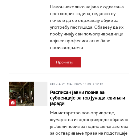
Након неколико најава и одлагања
претходних година, недавно су
почеле да се одржавају обуке за
употребу пестицида. Обавезу да их
прођу имају сви пољопривредници
који се професионално баве
производњом и...
Прочитај
СРЕДА, 21. МАЈ 2025, 11:39 -> 12:15
Расписан јавни позив за
субвенције за тов јунади, свиња и
јаради
Министарство пољопривреде,
шумарства и водопривреде објавило
је Јавни позив за подношење захтева
за остваривање права на подстицаје