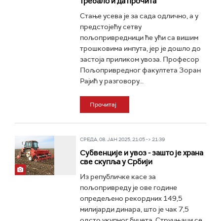
требало и да прочита
Стање усева је за сада одлично, а у
предстојећу сетву
пољопривредници ће ући са вишим
трошковима инпута, јер је дошло до
застоја приликом увоза. Професор
Пољопривредног факултета Зоран
Рајић у разговору...
Прочитај
СРЕДА, 08. ЈАН 2025, 21:05 -> 21:39
Субвенције и увоз - зашто је храна
све скупља у Србији
Из републичке касе за
пољопривреду је ове године
опредељено рекордних 149,5
милијарди динара, што је чак 7,5
одсто укупног буџета. Стручњаци се