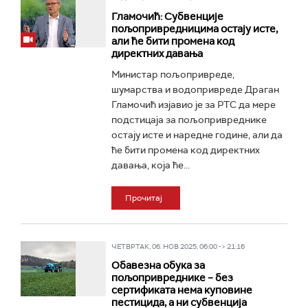
Гламочић: Субвенције
пољопривредницима остају исте,
али ће бити промена код
директних давања
Министар пољопривреде,
шумарства и водопривреде Драган
Гламочић изјавио је за РТС да мере
подстицаја за пољопривреднике
остају исте и наредне године, али да
ће бити промена код директних
давања, која ће...
Прочитај
ЧЕТВРТАК, 06. НОВ 2025, 06:00 -> 21:16
Обавезна обука за
пољопривреднике – без
сертификата нема куповине
пестицида, а ни субвенција