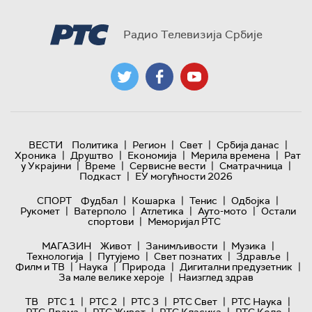
Радио Телевизија Србије
|
|
|
|
ВЕСТИ
Политика
Регион
Свет
Србија данас
|
|
|
|
Хроника
Друштво
Економија
Мерила времена
Рат
|
|
|
|
у Украјини
Време
Сервисне вести
Сматрачница
|
Подкаст
ЕУ могућности 2026
|
|
|
|
СПОРТ
Фудбал
Кошарка
Тенис
Одбојка
|
|
|
|
Рукомет
Ватерполо
Атлетика
Ауто-мото
Остали
|
спортови
Меморијал РТС
|
|
|
МАГАЗИН
Живот
Занимљивости
Музика
|
|
|
|
Технологијa
Путујемо
Свет познатих
Здравље
|
|
|
|
Филм и ТВ
Наука
Природа
Дигитални предузетник
|
За мале велике хероје
Наизглед здрав
|
|
|
|
|
ТВ
РТС 1
РТС 2
РТС 3
РТС Свет
РТС Наука