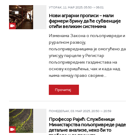
УТОРАК, 11. МАР 2025, 05:50 -> 06:01
Нови аграрни прописи – мали
фармери брину да ће субвенције
отићи великим системима
Изменама Закона о пољопривреди и
руралном развоју,
пољопривредницима је омогућено да
уписују парцеле у Регистар
пољопривредних газдинстава на
основу коришћења, чак и када над
њима немају право својине...
Прочитај
ПОНЕДЕЉАК, 03. МАР 2025, 20:50 -> 20:59
Професор Рајић: Службеници
Министарства пољопривреде раде
детаљне анализе, неко би то