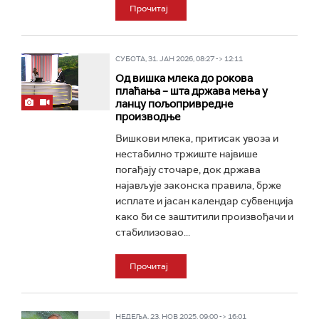
Прочитај
СУБОТА, 31. ЈАН 2026, 08:27 -> 12:11
Од вишка млека до рокова
плаћања – шта држава мења у
ланцу пољопривредне
производње
Вишкови млека, притисак увоза и
нестабилно тржиште највише
погађају сточаре, док држава
најављује законска правила, брже
исплате и јасан календар субвенција
како би се заштитили произвођачи и
стабилизовао...
Прочитај
НЕДЕЉА, 23. НОВ 2025, 09:00 -> 16:01