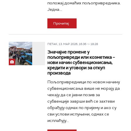
положај домаћих пољопривредника.
Једна...
Прочитај
ПЕТАК, 13. МАР 2026, 16:36 -> 18:28
Значајне промене у
пољопривреди или козметика –
нови начин субвенционисања,
кредити и уговори за откуп
производа
Пољопривредници по новом начину
субвенционисања више не морају да
чекају да се јавни позив за
субвенције заврши већ се захтеви
обрађују одмах по пријему и ако су
сви услови испуњени, одмах се
исплаћују...