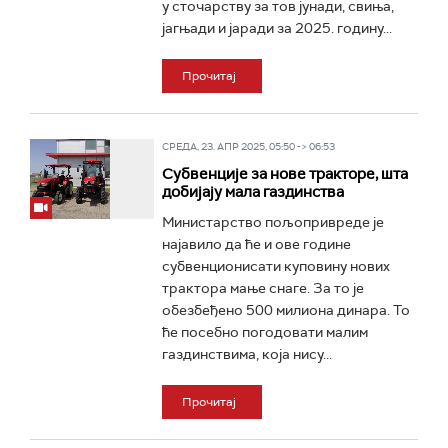
у сточарству за тов јунади, свиња,
јагњади и јаради за 2025. годину...
Прочитај
СРЕДА, 23. АПР 2025, 05:50 -> 06:53
Субвенције за нове тракторе, шта
добијају мала газдинства
Министарство пољопривреде је
најавило да ће и ове године
субвенционисати куповину нових
трактора мање снаге. За то је
обезбеђено 500 милиона динара. То
ће посебно погодовати малим
газдинствима, која нису...
Прочитај