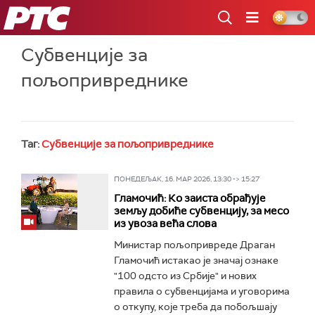
РТС
Субвенције за
пољопривреднике
Таг:
Субвенције за пољопривреднике
ПОНЕДЕЉАК, 16. МАР 2026, 13:30 -> 15:27
Гламочић: Ко заиста обрађује
земљу добиће субвенцију, за месо
из увоза већа слова
Министар пољопривреде Драган
Гламочић истакао је значај ознаке
"100 одсто из Србије" и нових
правила о субвенцијама и уговорима
о откупу, које треба да побољшају