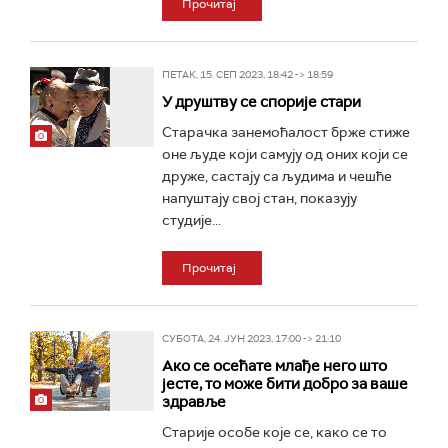
Прочитај
ПЕТАК, 15. СЕП 2023, 18:42 -> 18:59
У друштву се спорије стари
Старачка занемоћалост брже стиже
оне људе који самују од оних који се
друже, састају са људима и чешће
напуштају свој стан, показују
студије...
Прочитај
СУБОТА, 24. ЈУН 2023, 17:00 -> 21:10
Ако се осећате млађе него што
јесте, то може бити добро за ваше
здравље
Старије особе које се, како се то