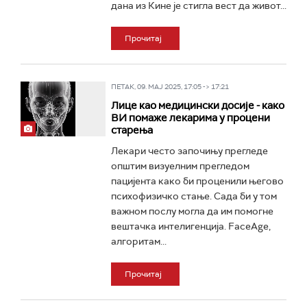
дана из Кине је стигла вест да живот...
Прочитај
ПЕТАК, 09. МАЈ 2025, 17:05 -> 17:21
Лице као медицински досије - како
ВИ помаже лекарима у процени
старења
Лекари често започињу прегледе
општим визуелним прегледом
пацијента како би проценили његово
психофизичко стање. Сада би у том
важном послу могла да им помогне
вештачка интелигенција. FaceAge,
алгоритам...
Прочитај