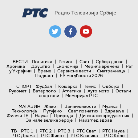
Радио Телевизија Србије
|
|
|
|
ВЕСТИ
Политика
Регион
Свет
Србија данас
|
|
|
|
Хроника
Друштво
Економија
Мерила времена
Рат
|
|
|
|
у Украјини
Време
Сервисне вести
Сматрачница
|
Подкаст
ЕУ могућности 2026
|
|
|
|
СПОРТ
Фудбал
Кошарка
Тенис
Одбојка
|
|
|
|
Рукомет
Ватерполо
Атлетика
Ауто-мото
Остали
|
спортови
Меморијал РТС
|
|
|
МАГАЗИН
Живот
Занимљивости
Музика
|
|
|
|
Технологијa
Путујемо
Свет познатих
Здравље
|
|
|
|
Филм и ТВ
Наука
Природа
Дигитални предузетник
|
За мале велике хероје
Наизглед здрав
|
|
|
|
|
ТВ
РТС 1
РТС 2
РТС 3
РТС Свет
РТС Наука
|
|
|
|
РТС Драма
РТС Живот
РТС Класика
РТС Коло