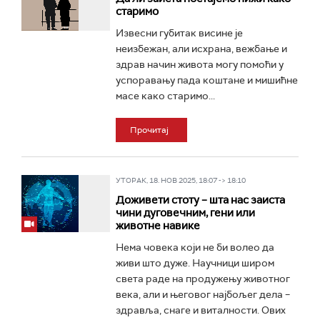
старимо
Извесни губитак висине је
неизбежан, али исхрана, вежбање и
здрав начин живота могу помоћи у
успоравању пада коштане и мишићне
масе како старимо...
Прочитај
УТОРАК, 18. НОВ 2025, 18:07 -> 18:10
Доживети стоту – шта нас заиста
чини дуговечним, гени или
животне навике
Нема човека који не би волео да
живи што дуже. Научници широм
света раде на продужењу животног
века, али и његовог најбољег дела –
здравља, снаге и виталности. Ових