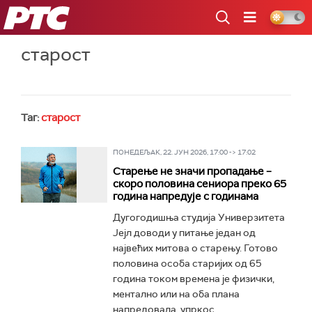
РТС
старост
Таг:
старост
ПОНЕДЕЉАК, 22. ЈУН 2026, 17:00 -> 17:02
Старење не значи пропадање –
скоро половина сениора преко 65
година напредује с годинама
Дугогодишња студија Универзитета
Јејл доводи у питање један од
највећих митова о старењу. Готово
половина особа старијих од 65
година током времена је физички,
ментално или на оба плана
напредовала, упркос...