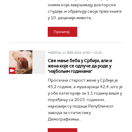
онима који завршавају докторске
студије, и објављују своје прве књиге
у 10. деценији живота...
Прочитај
НЕДЕЉА, 11. ФЕБ 2024, 10:50 -> 12:23
Све мање беба у Србији, али и
жена које се одлуче да роде у
"најбољим годинама"
Просечна старост жене у Србије је
45,2 године, а мушкараца 42,4, што је
у обе категорије за 1,1 годину више у
поређењу са 2015. годином,
најновији су подаци Републичког
завода за статистику.
Демографкиња...