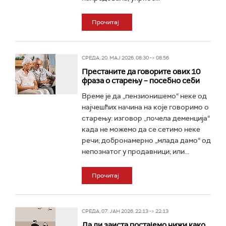
Прочитај
СРЕДА, 20. МАЈ 2026, 08:30 -> 08:56
Престаните да говорите ових 10
фраза о старењу – посебно себи
Време је да „пензионишемо“ неке од
најчешћих начина на које говоримо о
старењу: изговор „почела деменција“
када не можемо да се сетимо неке
речи; добронамерно „млада дамо“ од
непознатог у продавници; или...
Прочитај
СРЕДА, 07. ЈАН 2026, 22:13 -> 22:13
Да ли заиста постајемо нижи како