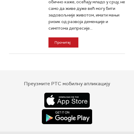
обично каже, осећају младо у срцу, не
само да живе дуже већ могу бити
задовољније животом, имати мањи
ризик од развоја деменције и
симптома депресије...
Прочитај
Преузмите РТС мобилну апликацију