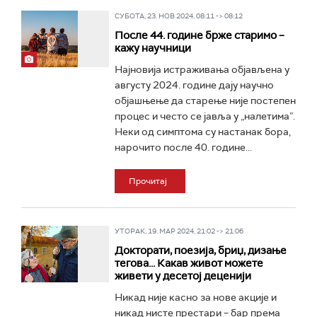
СУБОТА, 23. НОВ 2024, 08:11 -> 08:12
После 44. године брже старимо –
кажу научници
Најновија истраживања објављена у
августу 2024. године дају научно
објашњење да старење није постепен
процес и често се јавља у „налетима”.
Неки од симптома су настанак бора,
нарочито после 40. године...
Прочитај
УТОРАК, 19. МАР 2024, 21:02 -> 21:06
Докторати, поезија, бриџ, дизање
тегова... Какав живот можете
живети у десетој деценији
Никад није касно за нове акције и
никад нисте престари – бар према