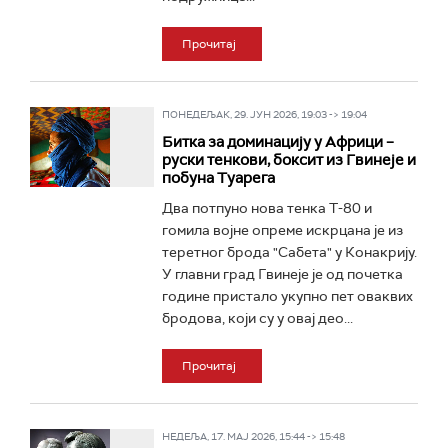
Прочитај
ПОНЕДЕЉАК, 29. ЈУН 2026, 19:03 -> 19:04
Битка за доминацију у Африци –
руски тенкови, боксит из Гвинеје и
побуна Туарега
Два потпуно нова тенка Т-80 и
гомила војне опреме искрцана је из
теретног брода "Сабета" у Конакрију.
У главни град Гвинеје је од почетка
године пристало укупно пет оваквих
бродова, који су у овај део...
Прочитај
НЕДЕЉА, 17. МАЈ 2026, 15:44 -> 15:48