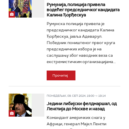
Румунија, полиција привела
водећег председничког кандидата
Калина Ђорђескуа
Румунска полиција привела је
председничког кандидата Калина
Ђорђескуа, јавља Адеварул.
Победник поништеног првог круга
председничких избора је на
саслушању због наводних веза са
екстремистичким организацијама...
Прочитај
ПОНЕДЕЉАК, 09. СЕП 2024, 19:00 -> 19:14
Једини либијски фелдмаршал, од
Ленглија до Москве и назад
Командант америчких снага у
Африци, генерал Мајкл Ленгли