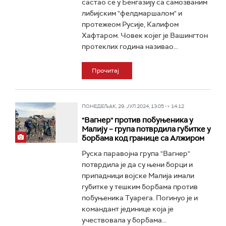
састао се у Бенгазију са самозваним
либијским "фелдмаршалом" и
протежеом Русије, Калифом
Хафтаром. Човек којег је Вашингтон
протеклих година називао...
Прочитај
ПОНЕДЕЉАК, 29. ЈУЛ 2024, 13:05 -> 14:12
"Вагнер" против побуњеника у
Малију – група потврдила губитке у
борбама код границе са Алжиром
Руска паравојна група "Вагнер"
потврдила је да су њени борци и
припадници војске Малија имали
губитке у тешким борбама против
побуњеника Туарега. Погинуо је и
командант јединице која је
учествовала у борбама...