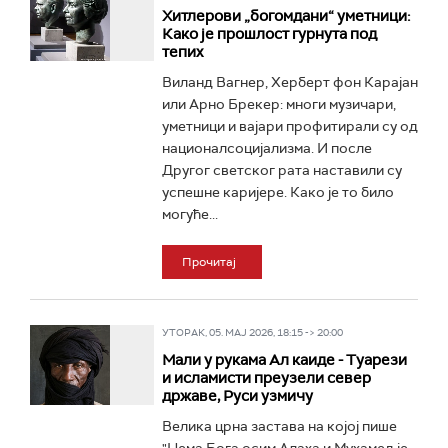
Хитлерови „богомдани“ уметници:
Како је прошлост гурнута под
тепих
Виланд Вагнер, Херберт фон Карајан
или Арно Брекер: многи музичари,
уметници и вајари профитирали су од
националсоцијализма. И после
Другог светског рата наставили су
успешне каријере. Како је то било
могуће...
Прочитај
УТОРАК, 05. МАЈ 2026, 18:15 -> 20:00
Мали у рукама Ал каиде - Туарези
и исламисти преузели север
државе, Руси узмичу
Велика црна застава на којој пише