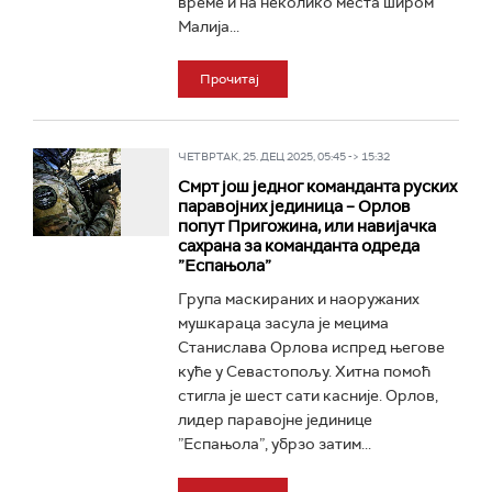
време и на неколико места широм
Малија...
Прочитај
ЧЕТВРТАК, 25. ДЕЦ 2025, 05:45 -> 15:32
Смрт још једног команданта руских
паравојних јединица – Орлов
попут Пригожина, или навијачка
сахрана за команданта одреда
”Еспањола”
Група маскираних и наоружаних
мушкараца засула је мецима
Станислава Орлова испред његове
куће у Севастопољу. Хитна помоћ
стигла је шест сати касније. Орлов,
лидер паравојне јединице
”Еспањола”, убрзо затим...