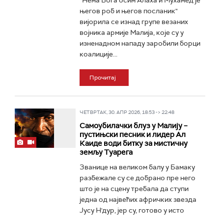
"Нема Бога осим Алаха и Мухамед је
његов роб и његов посланик"
вијорила се изнад групе везаних
војника армије Малија, које су у
изненадном нападу заробили борци
коалиције...
Прочитај
ЧЕТВРТАК, 30. АПР 2026, 18:53 -> 22:48
Самоубилачки блуз у Малију –
пустињски песник и лидер Ал
Каиде води битку за мистичну
земљу Туарега
Званице на великом балу у Бамаку
разбежале су се добрано пре него
што је на сцену требала да ступи
једна од највећих афричких звезда
Јусу Н'дур, јер су, готово у исто