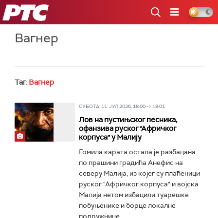
РТС
Вагнер
Таг:
Вагнер
СУБОТА, 11. ЈУЛ 2026, 18:00 -> 18:01
Лов на пустињског песника,
офанзива руског "Афричког
корпуса" у Малију
Гомила карата остала је разбацана
по прашини градића Анефис на
северу Малија, из којег су плаћеници
руског "Афричког корпуса" и војска
Малија нетом избацили туарешке
побуњенике и борце локалне
подружнице...