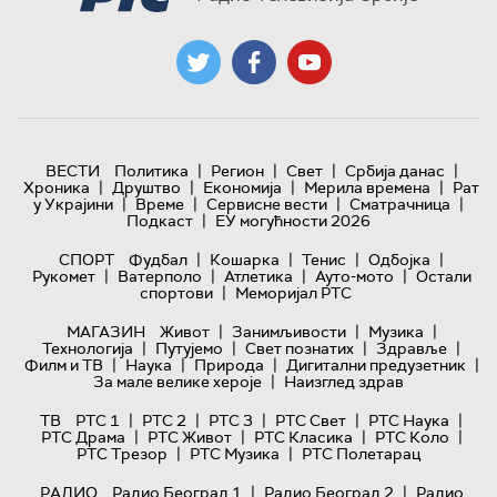
|
|
|
|
ВЕСТИ
Политика
Регион
Свет
Србија данас
|
|
|
|
Хроника
Друштво
Економија
Мерила времена
Рат
|
|
|
|
у Украјини
Време
Сервисне вести
Сматрачница
|
Подкаст
ЕУ могућности 2026
|
|
|
|
СПОРТ
Фудбал
Кошарка
Тенис
Одбојка
|
|
|
|
Рукомет
Ватерполо
Атлетика
Ауто-мото
Остали
|
спортови
Меморијал РТС
|
|
|
МАГАЗИН
Живот
Занимљивости
Музика
|
|
|
|
Технологијa
Путујемо
Свет познатих
Здравље
|
|
|
|
Филм и ТВ
Наука
Природа
Дигитални предузетник
|
За мале велике хероје
Наизглед здрав
|
|
|
|
|
ТВ
РТС 1
РТС 2
РТС 3
РТС Свет
РТС Наука
|
|
|
|
РТС Драма
РТС Живот
РТС Класика
РТС Коло
|
|
РТС Трезор
РТС Музика
РТС Полетарац
|
|
РАДИО
Радио Београд 1
Радио Београд 2
Радио