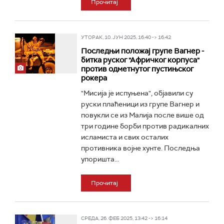
Прочитај
УТОРАК, 10. ЈУН 2025, 16:40 -> 16:42
Последњи положај групе Вагнер -
битка руског "Афричког корпуса"
против одметнутог пустињског
рокера
"Мисија је испуњена", објавили су
руски плаћеници из групе Вагнер и
повукли се из Малија после више од
три године борби против радикалних
исламиста и свих осталих
противника војне хунте. Последња
упоришта...
Прочитај
СРЕДА, 26. ФЕБ 2025, 13:42 -> 16:14