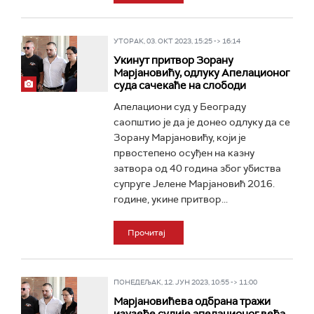
УТОРАК, 03. ОКТ 2023, 15:25 -> 16:14
Укинут притвор Зорану
Марјановићу, одлуку Апелационог
суда сачекаће на слободи
Апелациони суд у Београду
саопштио је да је донео одлуку да се
Зорану Марјановићу, који је
првостепено осуђен на казну
затвора од 40 година због убиства
супруге Јелене Марјановић 2016.
године, укине притвор...
Прочитај
ПОНЕДЕЉАК, 12. ЈУН 2023, 10:55 -> 11:00
Марјановићева одбрана тражи