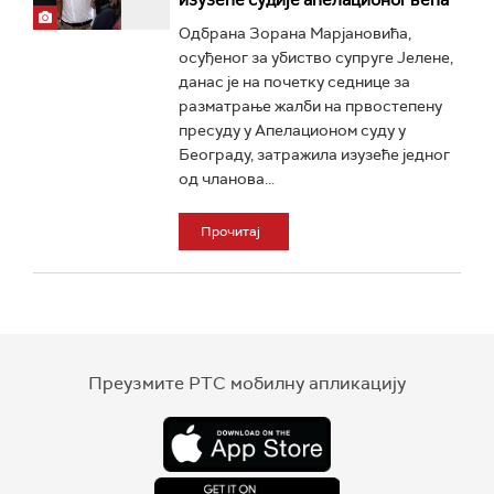
изузеће судије апелационог већа
Одбрана Зорана Марјановића,
осуђеног за убиство супруге Јелене,
данас је на почетку седнице за
разматрање жалби на првостепену
пресуду у Апелационом суду у
Београду, затражила изузеће једног
од чланова...
Прочитај
Преузмите РТС мобилну апликацију