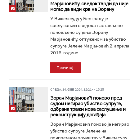
Марјановићу, сведок тврди да није
могао да види крв на Зорану
У Вишем суду у Београду је
саслушањем сведока настављено
поновљено суђење Зорану
Марјановићу, оптуженом за убиство
супруге Јелене Марјановић 2. априла
2016. године...
Прочитај
СРЕДА, 14. ФЕБ 2024, 12:21 -> 15:25
Зоран Марјановић поново пред
судом негирао убиство супруге,
одбрана тражи нова саслушање и
реконструкцију догађаја
Зоран Марјановић поново је негирао
убиство супруге Јелене на
припремном рочиштву у Вишем суду