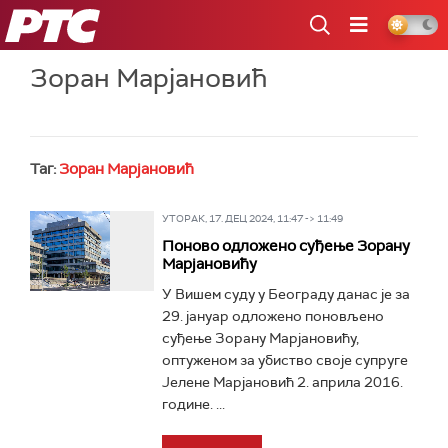
РТС
Зоран Марјановић
Таг:
Зоран Марјановић
УТОРАК, 17. ДЕЦ 2024, 11:47 -> 11:49
Поново одложено суђење Зорану
Марјановићу
У Вишем суду у Београду данас је за
29. јануар одложено поновљено
суђење Зорану Марјановићу,
оптуженом за убиство своје супруге
Јелене Марјановић 2. априла 2016.
године. ...