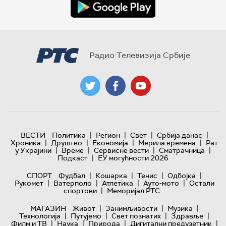
Радио Телевизија Србије
|
|
|
|
ВЕСТИ
Политика
Регион
Свет
Србија данас
|
|
|
|
Хроника
Друштво
Економија
Мерила времена
Рат
|
|
|
|
у Украјини
Време
Сервисне вести
Сматрачница
|
Подкаст
ЕУ могућности 2026
|
|
|
|
СПОРТ
Фудбал
Кошарка
Тенис
Одбојка
|
|
|
|
Рукомет
Ватерполо
Атлетика
Ауто-мото
Остали
|
спортови
Меморијал РТС
|
|
|
МАГАЗИН
Живот
Занимљивости
Музика
|
|
|
|
Технологијa
Путујемо
Свет познатих
Здравље
|
|
|
|
Филм и ТВ
Наука
Природа
Дигитални предузетник