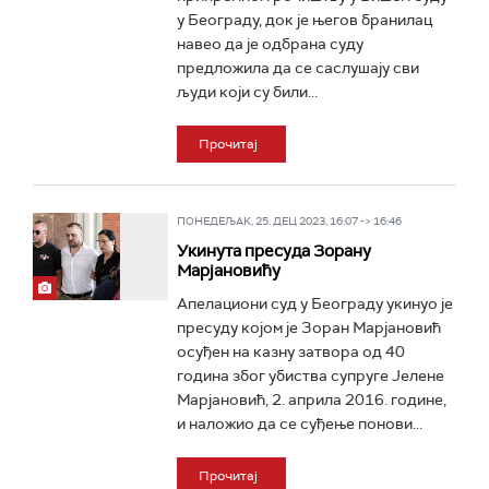
у Београду, док је његов бранилац
навео да је одбрана суду
предложила да се саслушају сви
људи који су били...
Прочитај
ПОНЕДЕЉАК, 25. ДЕЦ 2023, 16:07 -> 16:46
Укинута пресуда Зорану
Марјановићу
Апелациони суд у Београду укинуо је
пресуду којом је Зоран Марјановић
осуђен на казну затвора од 40
година због убиства супруге Јелене
Марјановић, 2. априла 2016. године,
и наложио да се суђење понови...
Прочитај