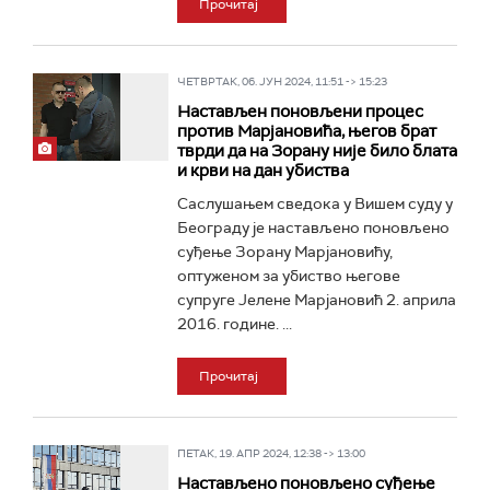
Прочитај
ЧЕТВРТАК, 06. ЈУН 2024, 11:51 -> 15:23
Настављен поновљени процес
против Марјановића, његов брат
тврди да на Зорану није било блата
и крви на дан убиства
Саслушањем сведока у Вишем суду у
Београду је настављено поновљено
суђење Зорану Марјановићу,
оптуженом за убиство његове
супруге Јелене Марјановић 2. априла
2016. године. ...
Прочитај
ПЕТАК, 19. АПР 2024, 12:38 -> 13:00
Настављено поновљено суђење