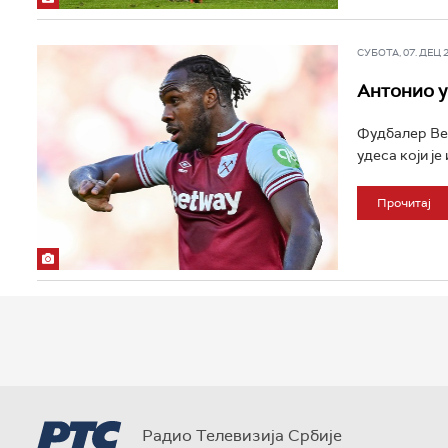
СУБОТА, 07. ДЕЦ 20
Антонио у
Фудбалер Вес
удеса који је 
Прочитај
Радио Телевизија Србије