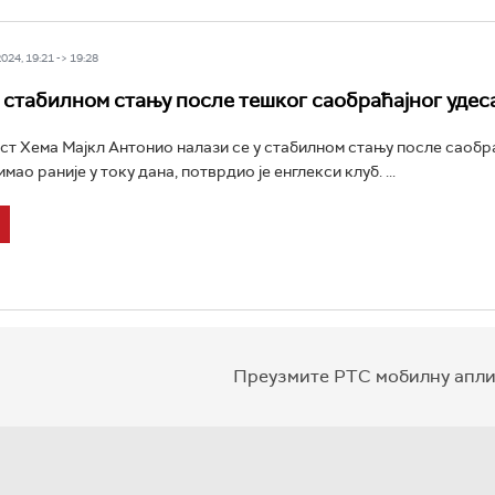
24, 19:21 -> 19:28
 стабилном стању после тешког саобраћајног удес
т Хема Мајкл Антонио налази се у стабилном стању после саобр
имао раније у току дана, потврдио је енглекси клуб. ...
Преузмите РТС мобилну апли