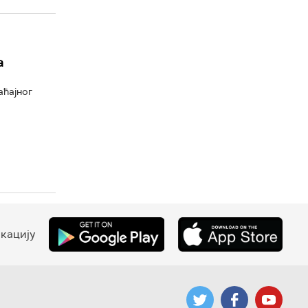
а
аћајног
кацију