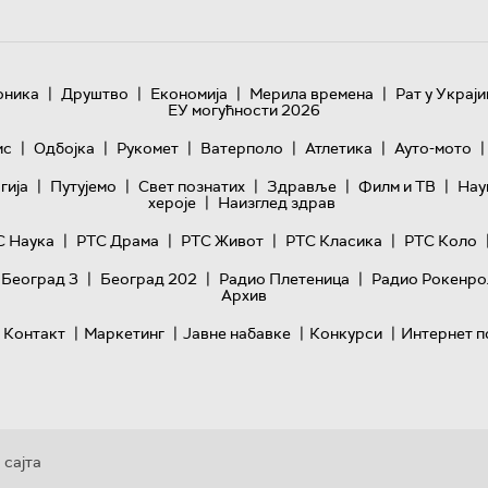
|
|
|
|
оника
Друштво
Економија
Мерила времена
Рат у Украји
ЕУ могућности 2026
|
|
|
|
|
|
ис
Одбојка
Рукомет
Ватерполо
Атлетика
Ауто-мото
|
|
|
|
|
гијa
Путујемо
Свет познатих
Здравље
Филм и ТВ
Нау
|
хероје
Наизглед здрав
|
|
|
|
С Наука
РТС Драма
РТС Живот
РТС Класика
РТС Коло
|
|
|
 Београд 3
Београд 202
Радио Плетеница
Радио Рокенро
Архив
|
|
|
|
Контакт
Маркетинг
Јавне набавке
Конкурси
Интернет п
 сајта