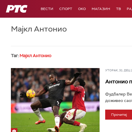
РТС
ВЕСТИ
СПОРТ
OKO
МАГАЗИН
ТВ
Р
Мајкл Антонио
Таг:
Мајкл Антонио
УТОРАК, 31. ДЕЦ 20
Антонио п
Фудбалер Вес
доживео саоб
Прочитај