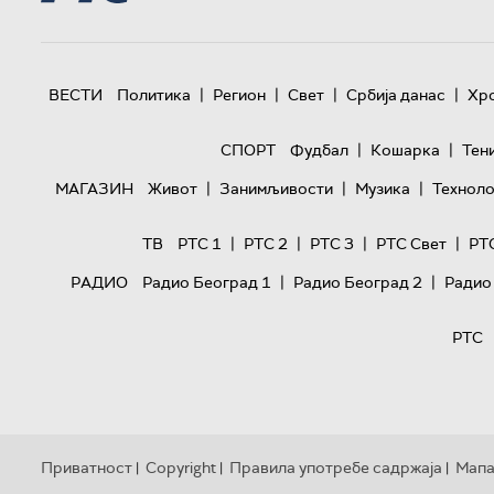
|
|
|
|
ВЕСТИ
Политика
Регион
Свет
Србија данас
Хр
|
|
СПОРТ
Фудбал
Кошарка
Тен
|
|
|
МАГАЗИН
Живот
Занимљивости
Музика
Техноло
|
|
|
|
ТВ
РТС 1
РТС 2
РТС 3
РТС Свет
РТ
|
|
РАДИО
Радио Београд 1
Радио Београд 2
Радио
РТС
Приватност
Copyright
Правила употребе садржаја
Мапа
|
|
|