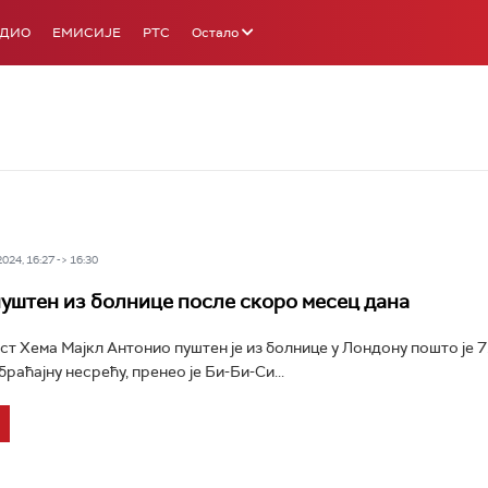
АДИО
ЕМИСИЈЕ
РТС
Остало
24, 16:27 -> 16:30
уштен из болнице после скоро месец дана
т Хема Мајкл Антонио пуштен је из болнице у Лондону пошто је 7
раћајну несрећу, пренео је Би-Би-Си...