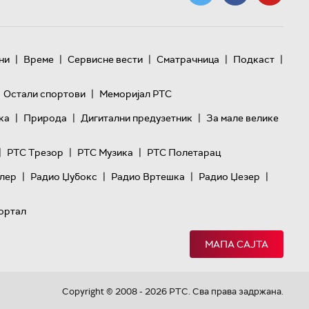
|
|
|
|
|
ни
Време
Сервисне вести
Сматрачница
Подкаст
|
Остали спортови
Меморијал РТС
|
|
|
ка
Природа
Дигитални предузетник
За мале велике
|
|
|
РТС Трезор
РТС Музика
РТС Полетарац
|
|
|
|
лер
Радио Џубокс
Радио Вртешка
Радио Џезер
ортал
МАПА САЈТА
Copyright © 2008 - 2026 РТС. Сва права задржана.