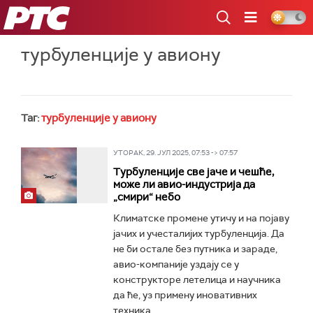
РТС
турбуленције у авиону
Таг:
турбуленције у авиону
УТОРАК, 29. ЈУЛ 2025, 07:53 -> 07:57
Турбуленције све јаче и чешће,
може ли авио-индустрија да
„смири“ небо
Климатске промене утичу и на појаву
јачих и учесталијих турбуленција. Да
не би остале без путника и зараде,
авио-компаније уздају се у
конструкторе летелица и научника
да ће, уз примену иновативних
техника...