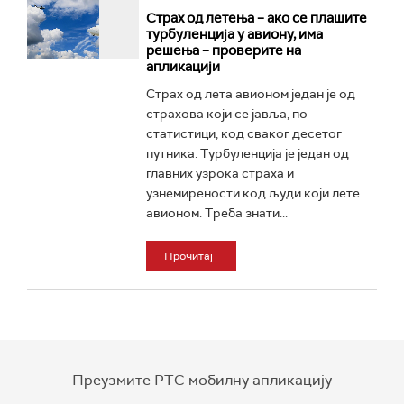
Страх од летења – ако се плашите
турбуленција у авиону, има
решења – проверите на
апликацији
Страх од лета авионом један је од
страхова који се јавља, по
статистици, код сваког десетог
путника. Турбуленција је један од
главних узрока страха и
узнемирености код људи који лете
авионом. Треба знати...
Прочитај
Преузмите РТС мобилну апликацију