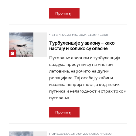
Прочитај
ЧЕТВРТАК, 23. МАЈ 2024, 11:35 -> 13:08
Турбуленције у авиону – како
настају и колико су опасне
Путовање авионом и турбуленција
ваздуха присутни су на многим
летовима, нарочито на дугим
релацијама. Тај осећај у кабини
изазива непријатност, а код неких
путника и нелагодност и страх током
путовања...
Прочитај
ПОНЕДЕЉАК, 15. ЈАН 2024, 08:00 -> 08:09