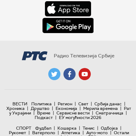
Радио Телевизија Србије
|
|
|
|
ВЕСТИ
Политика
Регион
Свет
Србија данас
|
|
|
|
Хроника
Друштво
Економија
Мерила времена
Рат
|
|
|
|
у Украјини
Време
Сервисне вести
Сматрачница
|
Подкаст
ЕУ могућности 2026
|
|
|
|
СПОРТ
Фудбал
Кошарка
Тенис
Одбојка
|
|
|
|
Рукомет
Ватерполо
Атлетика
Ауто-мото
Остали