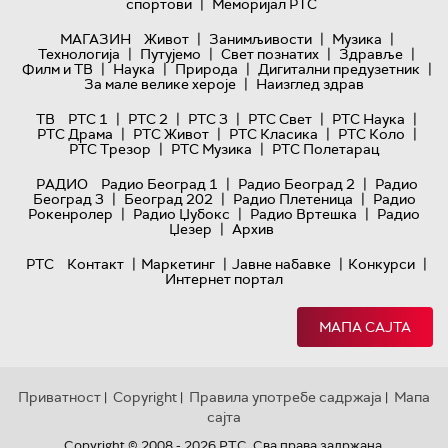
|
спортови
Меморијал РТС
|
|
|
МАГАЗИН
Живот
Занимљивости
Музика
|
|
|
|
Технологијa
Путујемо
Свет познатих
Здравље
|
|
|
|
Филм и ТВ
Наука
Природа
Дигитални предузетник
|
За мале велике хероје
Наизглед здрав
|
|
|
|
|
ТВ
РТС 1
РТС 2
РТС 3
РТС Свет
РТС Наука
|
|
|
|
РТС Драма
РТС Живот
РТС Класика
РТС Коло
|
|
РТС Трезор
РТС Музика
РТС Полетарац
|
|
РАДИО
Радио Београд 1
Радио Београд 2
Радио
|
|
|
Београд 3
Београд 202
Радио Плетеница
Радио
|
|
|
Рокенролер
Радио Џубокс
Радио Вртешка
Радио
|
Џезер
Архив
|
|
|
|
РТС
Контакт
Маркетинг
Јавне набавке
Конкурси
Интернет портал
МАПА САЈТА
Приватност
Copyright
Правила употребе садржаја
Мапа
|
|
|
сајта
Copyright © 2008 - 2026 РТС. Сва права задржана.