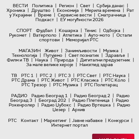
|
|
|
|
ВЕСТИ
Политика
Регион
Свет
Србија данас
|
|
|
|
Хроника
Друштво
Економија
Мерила времена
Рат
|
|
|
|
у Украјини
Време
Сервисне вести
Сматрачница
|
Подкаст
ЕУ могућности 2026
|
|
|
|
СПОРТ
Фудбал
Кошарка
Тенис
Одбојка
|
|
|
|
Рукомет
Ватерполо
Атлетика
Ауто-мото
Остали
|
спортови
Меморијал РТС
|
|
|
МАГАЗИН
Живот
Занимљивости
Музика
|
|
|
|
Технологијa
Путујемо
Свет познатих
Здравље
|
|
|
|
Филм и ТВ
Наука
Природа
Дигитални предузетник
|
За мале велике хероје
Наизглед здрав
|
|
|
|
|
ТВ
РТС 1
РТС 2
РТС 3
РТС Свет
РТС Наука
|
|
|
|
РТС Драма
РТС Живот
РТС Класика
РТС Коло
|
|
РТС Трезор
РТС Музика
РТС Полетарац
|
|
РАДИО
Радио Београд 1
Радио Београд 2
Радио
|
|
|
Београд 3
Београд 202
Радио Плетеница
Радио
|
|
|
Рокенролер
Радио Џубокс
Радио Вртешка
Радио
|
Џезер
Архив
|
|
|
|
РТС
Контакт
Маркетинг
Јавне набавке
Конкурси
Интернет портал