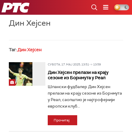
РТС
Дин Хејсен
Таг:
Дин Хејсен
СУБОТА, 17. МАЈ 2025, 13:51 -> 13:59
Дин Хејсен прелази на крају
сезоне из Борнмута у Реал
Шпански фудбалер Дин Хејсен
прелази на крају сезоне из Борнмута
у Реал, саопштио је најтрофејнији
европски клуб...
Прочитај