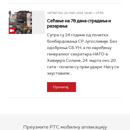
ЧЕТВРТАК, 23. МАР 2023, 19:38 -> 07:59
Сећање на 78 дана страдања и
разарања
Сутра су 24 године од почетка
бомбардовања СР Југославије. Без
одобрења СБ УН, а по наређењу
генералног секретара НАТО-а
Хавијера Солане, 24. марта око 20
сати - почели су први удари. Нису се
зауставили...
Прочитај
Преузмите РТС мобилну апликацију