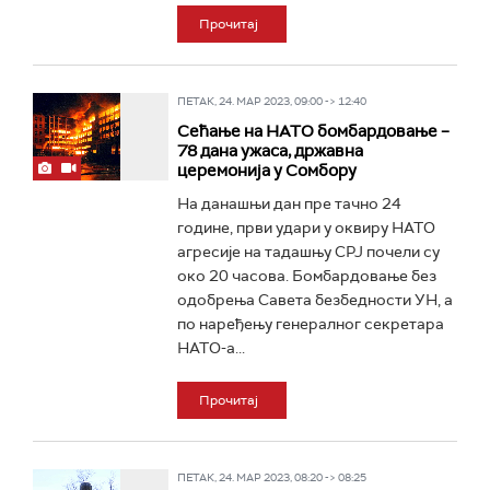
Прочитај
ПЕТАК, 24. МАР 2023, 09:00 -> 12:40
Сећање на НАТО бомбардовањe –
78 дана ужаса, државна
церемонија у Сомбору
На данашњи дан пре тачно 24
године, први удари у оквиру НАТО
агресије на тадашњу СРЈ почели су
око 20 часова. Бомбардовање без
одобрења Савета безбедности УН, а
по наређењу генералног секретара
НАТО-а...
Прочитај
ПЕТАК, 24. МАР 2023, 08:20 -> 08:25