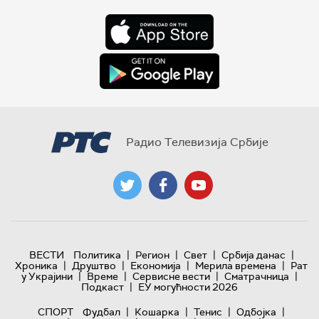
Радио Телевизија Србије
|
|
|
|
ВЕСТИ
Политика
Регион
Свет
Србија данас
|
|
|
|
Хроника
Друштво
Економија
Мерила времена
Рат
|
|
|
|
у Украјини
Време
Сервисне вести
Сматрачница
|
Подкаст
ЕУ могућности 2026
|
|
|
|
СПОРТ
Фудбал
Кошарка
Тенис
Одбојка