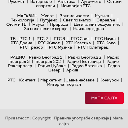
|
|
|
|
Рукомет
Ватерполо
Атлетика
Ауто-мото
Остали
|
спортови
Меморијал РТС
|
|
|
МАГАЗИН
Живот
Занимљивости
Музика
|
|
|
|
Технологијa
Путујемо
Свет познатих
Здравље
|
|
|
|
Филм и ТВ
Наука
Природа
Дигитални предузетник
|
За мале велике хероје
Наизглед здрав
|
|
|
|
|
ТВ
РТС 1
РТС 2
РТС 3
РТС Свет
РТС Наука
|
|
|
|
РТС Драма
РТС Живот
РТС Класика
РТС Коло
|
|
РТС Трезор
РТС Музика
РТС Полетарац
|
|
РАДИО
Радио Београд 1
Радио Београд 2
Радио
|
|
|
Београд 3
Београд 202
Радио Плетеница
Радио
|
|
|
Рокенролер
Радио Џубокс
Радио Вртешка
Радио
|
Џезер
Архив
|
|
|
|
РТС
Контакт
Маркетинг
Јавне набавке
Конкурси
Интернет портал
МАПА САЈТА
Приватност
Copyright
Правила употребе садржаја
Мапа
|
|
|
сајта