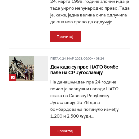
24. марта 1999. године злочин и да је
тада умрло међународно право. Тада
је, каже, једна велика сила одлучила
да она има право да одлучује...
Прочитај
ПЕТАК, 24. МАР 2023, 06:00 -> 08:24
Дан када су прве НАТО бомбе
пале на СР Југославију
На данашњи дан пре 24 године
почео је ваздушни напади НАТО
снага на Савезну Републику
Југославију. За 78 дана
бомбардовања погинуло између
1.200 и 2.500 људи...
Прочитај