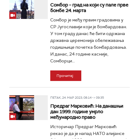
Сомбор – град на који су пале прве
бомбе 24. марта
Сомбор је међу првим градовима у
СР Југославији који је бомбардован.
У том граду данас ће бити одржана
државна церемонија обележавања
годишњице почетка бомбардовања.
И данас, 24 године касније,
Сомборци...
Прочитај
ПЕТАК, 24. МАР 2023, 08:14 -> 09:35
Предраг Марковић: На данашњи
дан 1999. године умрло
међународно право
Историчар Предраг Марковић
рекао је да је напад НАТО алијансе