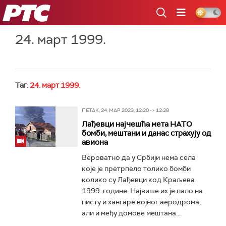
РТС
24. март 1999.
Таг:
24. март 1999.
ПЕТАК, 24. МАР 2023, 12:20 -> 12:28
Лађевци најчешћа мета НАТО
бомби, мештани и данас страхују од
авиона
Вероватно да у Србији нема села
које је претрпело толико бомби
колико су Лађевци код Краљева
1999. године. Највише их је пало на
писту и хангаре војног аеродрома,
али и међу домове мештана...