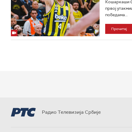
Кошаркаши Фе
првој утакми
победама...
Прочитај
Радио Телевизија Србије