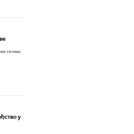
ве
ве тетиве,
ођство у