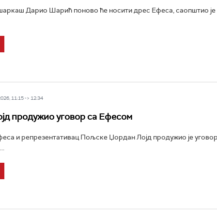
аркаш Дарио Шарић поново ће носити дрес Ефеса, саопштио је
26, 11:15 -> 12:34
јд продужио уговор са Ефесом
еса и репрезентативац Пољске Џордан Лојд продужио је уговор
..