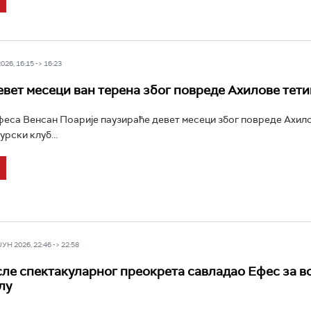
26, 16:15 -> 16:23
евет месеци ван терена због повреде Ахилове тети
са Венсан Поарије паузираће девет месеци због повреде Ахило
урски клуб...
Н 2026, 22:46 -> 22:58
ле спектакуларног преокрета савладао Ефес за в
лу