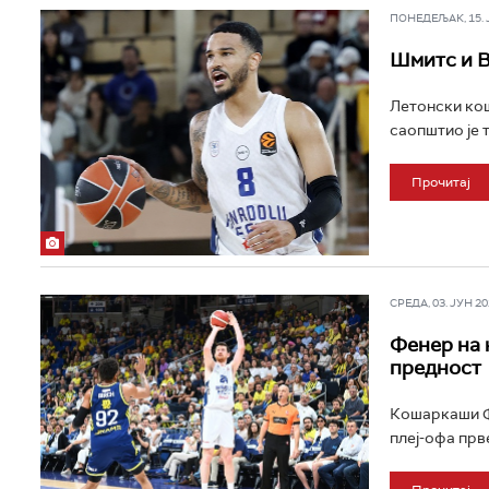
ПОНЕДЕЉАК, 15. ЈУ
Шмитс и В
Летонски ко
саопштио је т
Прочитај
СРЕДА, 03. ЈУН 202
Фенер на 
предност
Кошаркаши Ф
плеј-офа прве