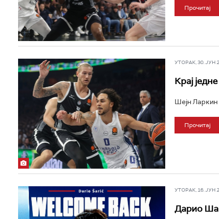
Прочитај
УТОРАК, 30. ЈУН 20
Крај једн
Шејн Ларкин 
Прочитај
УТОРАК, 16. ЈУН 20
Дарио Шар