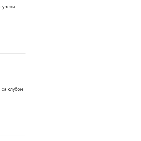
 турски
 са клубом