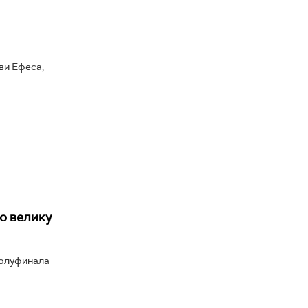
ви Ефеса,
о велику
полуфинала