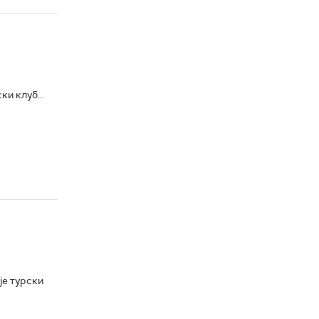
и клуб...
је турски