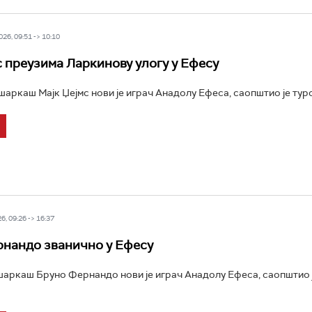
26, 09:51 -> 10:10
с преузима Ларкинову улогу у Ефесу
аркаш Мајк Џејмс нови је играч Анадолу Ефеса, саопштио је турск
6, 09:26 -> 16:37
нандо званично у Ефесу
аркаш Бруно Фернандо нови је играч Анадолу Ефеса, саопштио 