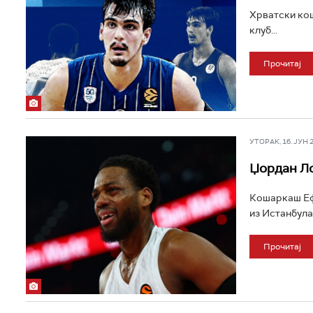
Хрватски кош
клуб...
Прочитај
УТОРАК, 16. ЈУН 20
Џордан Ло
Кошаркаш Еф
из Истанбула.
Прочитај