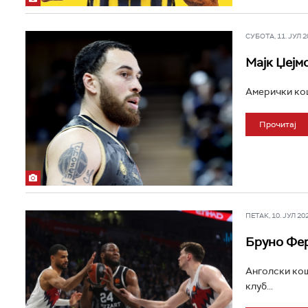
СУБОТА, 11. ЈУЛ 20
Мајк Џејм
Амерички кош
Прочитај
ПЕТАК, 10. ЈУЛ 202
Бруно Фер
Анголски кош
клуб...