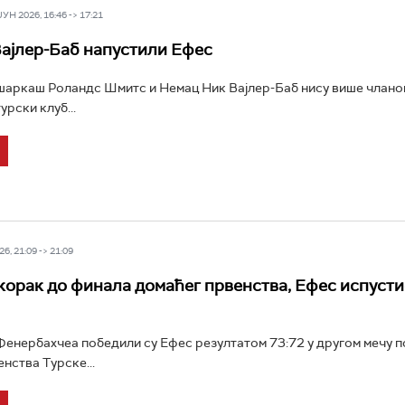
Н 2026, 16:46 -> 17:21
ајлер-Баб напустили Ефес
шаркаш Роландс Шмитс и Немац Ник Вајлер-Баб нису више члано
урски клуб...
6, 21:09 -> 21:09
корак до финала домаћег првенства, Ефес испусти
енербахчеа победили су Ефес резултатом 73:72 у другом мечу 
нства Турске...