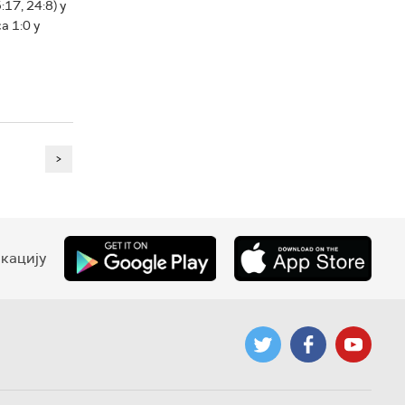
17, 24:8) у
а 1:0 у
>
кацију