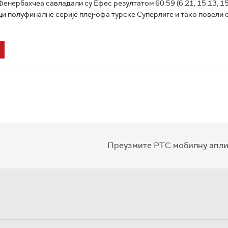
нербахчеа савладали су Ефес резултатом 60:59 (6:21, 15:13, 15:
ци полуфиналне серије плеј-офа турске Суперлиге и тако повели с
Преузмите РТС мобилну апли