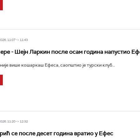
26, 11:07 -> 11:43
е ере - Шејн Ларкин после осам година напустио Еф
није више кошаркаш Ефеса, саопштио је турски клуб...
26, 11:20 -> 12:32
ић се после десет година вратио у Ефес