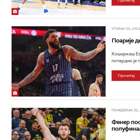
Прочитај
УТОРАК, 02. ЈУН 20
Поарије д
Кошаркаш Ефе
потврдио је т
Прочитај
ПОНЕДЕЉАК, 01. ЈУ
Фенер пос
полуфина