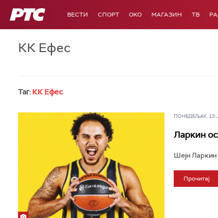
РТС
ВЕСТИ
СПОРТ
OKO
МАГАЗИН
ТВ
Р
КК Ефес
Таг:
КК Ефес
ПОНЕДЕЉАК, 13. ЈУ
Ларкин ос
Шејн Ларкин 
Прочитај