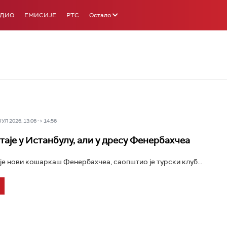
АДИО
ЕМИСИЈЕ
РТС
Остало
Л 2026, 13:06 -> 14:56
таје у Истанбулу, али у дресу Фенербахчеа
је нови кошаркаш Фенербахчеа, саопштио је турски клуб...