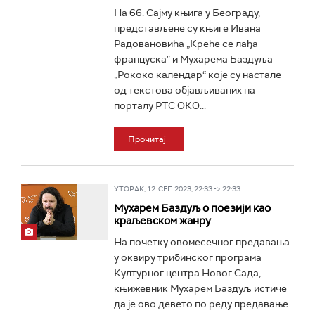
На 66. Сајму књига у Београду,
представљене су књиге Ивана
Радовановића „Креће се лађа
француска“ и Мухарема Баздуља
„Рококо календар“ које су настале
од текстова објављиваних на
порталу РТС ОКО...
Прочитај
УТОРАК, 12. СЕП 2023, 22:33 -> 22:33
Мухарем Баздуљ о поезији као
краљевском жанру
На почетку овомесечног предавања
у оквиру трибинског програма
Културног центра Новог Сада,
књижевник Мухарем Баздуљ истиче
да је ово девето по реду предавање