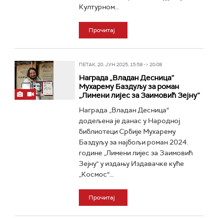
Културном...
Прочитај
ПЕТАК, 20. ЈУН 2025, 15:58 -> 20:08
Награда „Владан Десница”
Мухарему Баздуљу за роман
„Лимени лијес за Заимовић Зејну”
Награда „Владан Десница“
додељена је данас у Народној
библиотеци Србије Мухарему
Баздуљу за најбољи роман 2024.
године „Лимени лијес за Заимовић
Зејну" у издању Издавачке куће
„Космос“...
Прочитај