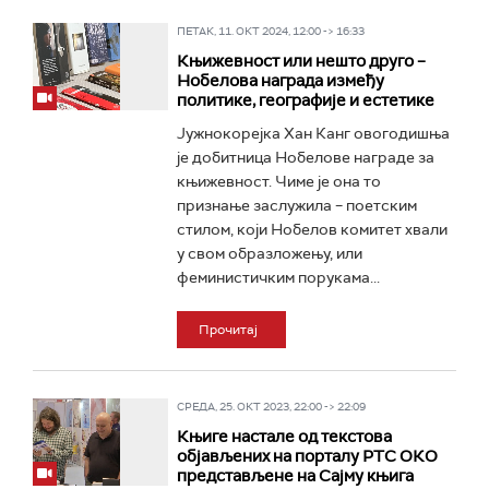
ПЕТАК, 11. ОКТ 2024, 12:00 -> 16:33
Књижевност или нешто друго –
Нобелова награда између
политике, географије и естетике
Јужнокорејка Хан Канг овогодишња
је добитница Нобелове награде за
књижевност. Чиме је она то
признање заслужила – поетским
стилом, који Нобелов комитет хвали
у свом образложењу, или
феминистичким порукама...
Прочитај
СРЕДА, 25. ОКТ 2023, 22:00 -> 22:09
Књиге настале од текстова
објављених на порталу РТС ОКО
представљене на Сајму књига