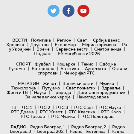
|
|
|
|
ВЕСТИ
Политика
Регион
Свет
Србија данас
|
|
|
|
Хроника
Друштво
Економија
Мерила времена
Рат
|
|
|
|
у Украјини
Време
Сервисне вести
Сматрачница
|
Подкаст
ЕУ могућности 2026
|
|
|
|
СПОРТ
Фудбал
Кошарка
Тенис
Одбојка
|
|
|
|
Рукомет
Ватерполо
Атлетика
Ауто-мото
Остали
|
спортови
Меморијал РТС
|
|
|
МАГАЗИН
Живот
Занимљивости
Музика
|
|
|
|
Технологијa
Путујемо
Свет познатих
Здравље
|
|
|
|
Филм и ТВ
Наука
Природа
Дигитални предузетник
|
За мале велике хероје
Наизглед здрав
|
|
|
|
|
ТВ
РТС 1
РТС 2
РТС 3
РТС Свет
РТС Наука
|
|
|
|
РТС Драма
РТС Живот
РТС Класика
РТС Коло
|
|
РТС Трезор
РТС Музика
РТС Полетарац
|
|
РАДИО
Радио Београд 1
Радио Београд 2
Радио
|
|
|
Београд 3
Београд 202
Радио Плетеница
Радио