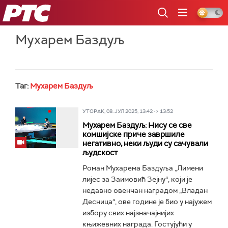
РТС
Мухарем Баздуљ
Таг:
Мухарем Баздуљ
УТОРАК, 08. ЈУЛ 2025, 13:42 -> 13:52
Мухарем Баздуљ: Нису се све
комшијске приче завршиле
негативно, неки људи су сачували
људскост
Роман Мухарема Баздуља „Лимени
лијес за Заимовић Зејну“, који је
недавно овенчан наградом „Владан
Десница“, ове године је био у најужем
избору свих најзначајнијих
књижевних награда. Гостујући у