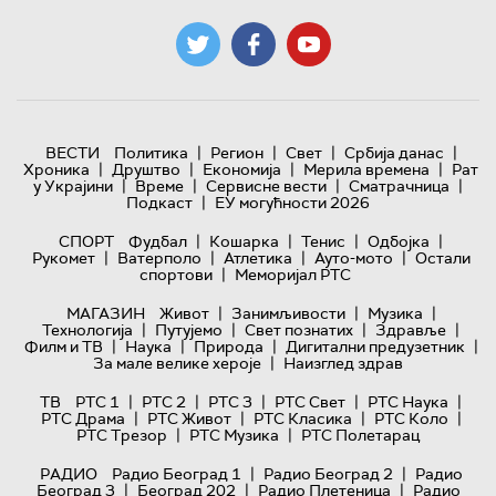
|
|
|
|
ВЕСТИ
Политика
Регион
Свет
Србија данас
|
|
|
|
Хроника
Друштво
Економија
Мерила времена
Рат
|
|
|
|
у Украјини
Време
Сервисне вести
Сматрачница
|
Подкаст
ЕУ могућности 2026
|
|
|
|
СПОРТ
Фудбал
Кошарка
Тенис
Одбојка
|
|
|
|
Рукомет
Ватерполо
Атлетика
Ауто-мото
Остали
|
спортови
Меморијал РТС
|
|
|
МАГАЗИН
Живот
Занимљивости
Музика
|
|
|
|
Технологијa
Путујемо
Свет познатих
Здравље
|
|
|
|
Филм и ТВ
Наука
Природа
Дигитални предузетник
|
За мале велике хероје
Наизглед здрав
|
|
|
|
|
ТВ
РТС 1
РТС 2
РТС 3
РТС Свет
РТС Наука
|
|
|
|
РТС Драма
РТС Живот
РТС Класика
РТС Коло
|
|
РТС Трезор
РТС Музика
РТС Полетарац
|
|
РАДИО
Радио Београд 1
Радио Београд 2
Радио
|
|
|
Београд 3
Београд 202
Радио Плетеница
Радио