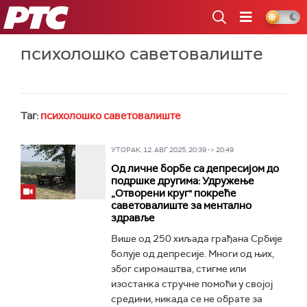
РТС
психолошко саветовалиште
Таг:
психолошко саветовалиште
УТОРАК, 12. АВГ 2025, 20:39 -> 20:49
Од личне борбе са депресијом до
подршке другима: Удружење
„Отворени круг" покреће
саветовалиште за ментално
здравље
Више од 250 хиљада грађана Србије
болује од депресије. Многи од њих,
због сиромаштва, стигме или
изостанка стручне помоћи у својој
средини, никада се не обрате за