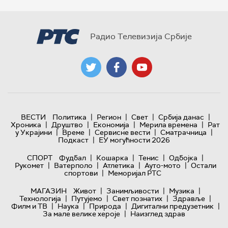
Радио Телевизија Србије
|
|
|
|
ВЕСТИ
Политика
Регион
Свет
Србија данас
|
|
|
|
Хроника
Друштво
Економија
Мерила времена
Рат
|
|
|
|
у Украјини
Време
Сервисне вести
Сматрачница
|
Подкаст
ЕУ могућности 2026
|
|
|
|
СПОРТ
Фудбал
Кошарка
Тенис
Одбојка
|
|
|
|
Рукомет
Ватерполо
Атлетика
Ауто-мото
Остали
|
спортови
Меморијал РТС
|
|
|
МАГАЗИН
Живот
Занимљивости
Музика
|
|
|
|
Технологијa
Путујемо
Свет познатих
Здравље
|
|
|
|
Филм и ТВ
Наука
Природа
Дигитални предузетник
|
За мале велике хероје
Наизглед здрав