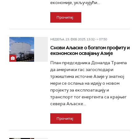
економије, укључујући...
Прочитај
НЕДЕЉА, 23. ФЕБ 2025, 13:32 -> 07:50
Снови Аљаске о богатом профиту и
економском освајању Азије
План председника Доналда Трампа
да амерички гас загосподари
тржиштима источне Азије у знатној
мери се ослања на идеју о новом
пројекту за експлоатацију и
транспорт тог енергента са крајњег
севера Аљаске...
Прочитај