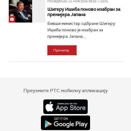
ПОНЕДЕЉАК, 11. НОВ 2024, 08:32 -> 12:01
Шигеру Ишиба поново изабран за
премијера Јапана
Бивши министар одбране Шигеру
Ишиба поново је изабран за
премијера Јапана...
Прочитај
Преузмите РТС мобилну апликацију