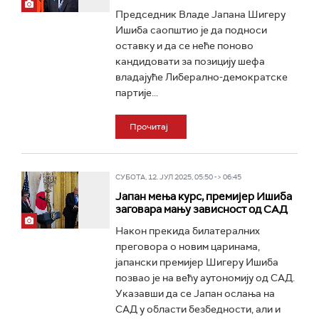
Председник Владе Јапана Шигеру
Ишиба саопштио је да подноси
оставку и да се неће поново
кандидовати за позицију шефа
владајуће Либерално-демократске
партије...
Прочитај
СУБОТА, 12. ЈУЛ 2025, 05:50 -> 06:45
Јапан мења курс, премијер Ишиба
заговара мању зависност од САД
Након прекида билатералних
преговора о новим царинама,
јапански премијер Шигеру Ишиба
позвао је на већу аутономију од САД.
Указавши да се Јапан ослања на
САД у области безбедности, али и