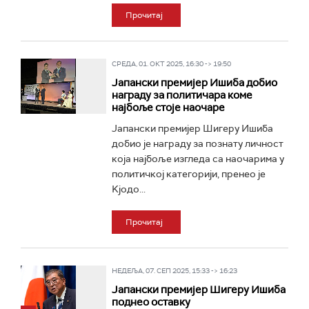
Прочитај
СРЕДА, 01. ОКТ 2025, 16:30 -> 19:50
Јапански премијер Ишиба добио
награду за политичара коме
најбоље стоје наочаре
Јапански премијер Шигеру Ишиба
добио је награду за познату личност
која најбоље изгледа са наочарима у
политичкој категорији, пренео је
Kјодо...
Прочитај
НЕДЕЉА, 07. СЕП 2025, 15:33 -> 16:23
Јапански премијер Шигеру Ишиба
поднео оставку