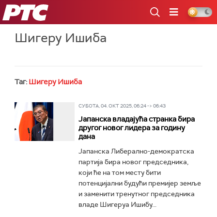
РТС
Шигеру Ишиба
Таг:
Шигеру Ишиба
СУБОТА, 04. ОКТ 2025, 06:24 -> 06:43
Јапанска владајућа странка бира
другог новог лидера за годину
дана
Јапанска Либерално-демократска
партија бира новог председника,
који ће на том месту бити
потенцијални будући премијер земље
и заменити тренутног председника
владе Шигеруа Ишибу...