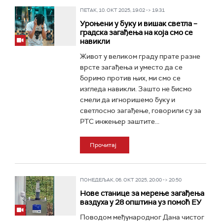
ПЕТАК, 10. ОКТ 2025, 19:02 -> 19:31
Уроњени у буку и вишак светла –
градска загађења на која смо се
навикли
Живот у великом граду прате разне
врсте загађења и уместо да се
боримо против њих, ми смо се
изгледа навикли. Зашто не бисмо
смели да игноришемо буку и
светлосно загађење, говорили су за
РТС инжењер заштите...
Прочитај
ПОНЕДЕЉАК, 06. ОКТ 2025, 20:00 -> 20:50
Нове станице за мерење загађења
ваздуха у 28 општина уз помоћ ЕУ
Поводом међународног Дана чистог