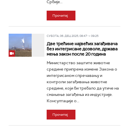
Србије...
Прочитај
СУБОТА, 06. ДЕЦ 2025, 08:47 -> 09:25
Две трећине највећих загађивача
без интегрисане дозволе, држава
мења закон после 20 година
Министарство заштите животне
средине припрема измене Закона о
интегрисаном спречавању и
контроли загађивања животне
средине, који би требало да утиче на
смањење загађења из индустрије.
Консултације о...
Прочитај