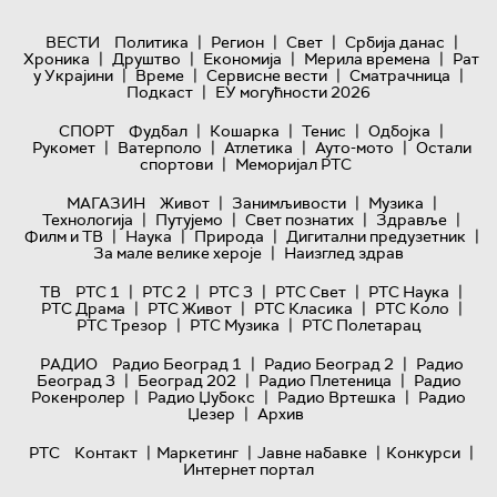
|
|
|
|
ВЕСТИ
Политика
Регион
Свет
Србија данас
|
|
|
|
Хроника
Друштво
Економија
Мерила времена
Рат
|
|
|
|
у Украјини
Време
Сервисне вести
Сматрачница
|
Подкаст
ЕУ могућности 2026
|
|
|
|
СПОРТ
Фудбал
Кошарка
Тенис
Одбојка
|
|
|
|
Рукомет
Ватерполо
Атлетика
Ауто-мото
Остали
|
спортови
Меморијал РТС
|
|
|
МАГАЗИН
Живот
Занимљивости
Музика
|
|
|
|
Технологијa
Путујемо
Свет познатих
Здравље
|
|
|
|
Филм и ТВ
Наука
Природа
Дигитални предузетник
|
За мале велике хероје
Наизглед здрав
|
|
|
|
|
ТВ
РТС 1
РТС 2
РТС 3
РТС Свет
РТС Наука
|
|
|
|
РТС Драма
РТС Живот
РТС Класика
РТС Коло
|
|
РТС Трезор
РТС Музика
РТС Полетарац
|
|
РАДИО
Радио Београд 1
Радио Београд 2
Радио
|
|
|
Београд 3
Београд 202
Радио Плетеница
Радио
|
|
|
Рокенролер
Радио Џубокс
Радио Вртешка
Радио
|
Џезер
Архив
|
|
|
|
РТС
Контакт
Маркетинг
Јавне набавке
Конкурси
Интернет портал