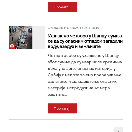
Прочитај
СРЕДА, 26. МАР 2025, 14:35 -> 20:19
Ухапшено четворо у Шапцу, сумња
се да су опасним отпадом загадили
воду, ваздух и земљиште
Четири особе су ухапшене у Шапцу
због сумње да су извршиле кривична
дела уношење опасних материја у
Србију и недозвољено прерађивање,
одлагање и складиштење опасних
материја, непредузимање мера
заштите...
Прочитај
>