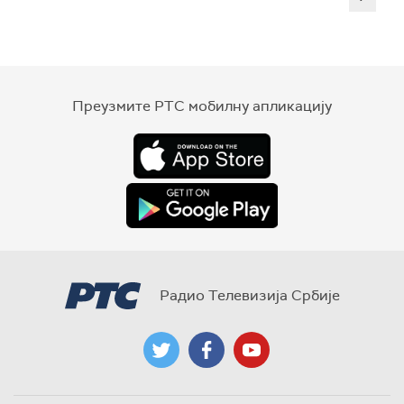
Преузмите РТС мобилну апликацију
Радио Телевизија Србије