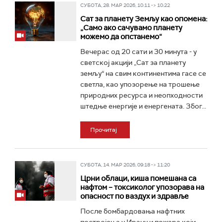
СУБОТА, 28. МАР 2026, 10:11 -> 10:22
Сат за планету Земљу као опомена:
„Само ако сачувамо планету
можемо да опстанемо“
Вечерас од 20 сати и 30 минута - у
светској акцији „Сат за планету
земљу“ на свим континентима гасе се
светла, као упозорење на трошење
природних ресурса и неопходности
штедње енергије и енергената. Због...
Прочитај
СУБОТА, 14. МАР 2026, 09:18 -> 11:20
Црни облаци, киша помешана са
нафтом – токсиколог упозорава на
опасност по ваздух и здравље
После бомбардовања нафтних