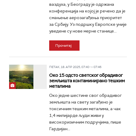
ваздуха, у Београду је одржана
конференција на којој је речено да је
смањење аерозагађења приоритет
за Србију. Уз подршку Европске уније
уведене су нове мерне станице...
Прочитај
ПЕТАК, 18. АПР 2025, 07:40 -> 07:46
Око 15 одсто светског обрадивог
земљишта контаминирано тешким
металима
Око једне шестине свог обрадивог
земљишта на свету загађено је
токсичним тешким металима, а чак
1,4 милијарде људи живи у
високоризичним подручјима, пише
Гардијан...