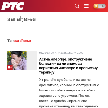
РТС
загађење
Таг:
загађење
НЕДЕЉА, 05. АПР 2026, 11:07 -> 11:09
Астма, алергије, опструктивне
болести – да ли знамо да
користимо инхалере и преписану
терапију
У пролеће су оболели од астме,
бронхитиса, хроничне опструктивне
болести плућа и алергија посебно
здравствено угрожени. Полен,
цветање дрвећа и временске
промене отежавају им свакодневно