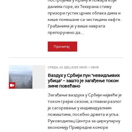
постројења у Ирану и пожара који
данима горе, из Техерана стижу
призори густих црних облака дима и
кише помешане са честицама нафте.
Грађанима је у више наврата
препоручено да...
Прочитај
СРЕДА, 10. ДЕЦ 2025, 09:00 -> 09:06
Ваздух у Србији пун "невидљивих
убица" – зашто је загађење током
зиме повећано
Загађење ваздуха у Србији највеће је
током грејне сезоне, а главни разлог
је сагоревање у индивидуалним
ложиштима, посебно дрвета и угља.
Руководилац Центра за циркуларну
економију Привредне коморе