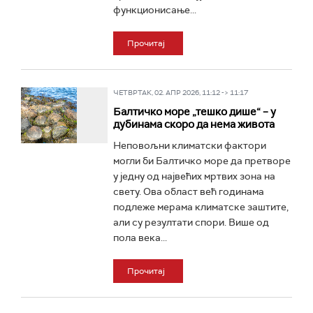
функционисање...
Прочитај
ЧЕТВРТАК, 02. АПР 2026, 11:12 -> 11:17
Балтичко море „тешко дише“ – у
дубинама скоро да нема живота
Неповољни климатски фактори
могли би Балтичко море да претворе
у једну од највећих мртвих зона на
свету. Ова област већ годинама
подлеже мерама климатске заштите,
али су резултати спори. Више од
пола века...
Прочитај