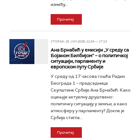
између...
Прочитај
УТОРАК, 16. ЈУН 2026, 12:34 -> 17:13
Ана Брнабић у емисији „У среду са
Бојаном Билбијом“ – о политичкој
ситуацији, парламенту и
европском путу Србије
У среду од 17 часова гошћа Радио
Београда 1 – председница
Скупштине Србије Ана Брнабић. Како
оцењује актуелну друштвено-
политичку ситуацију у земљи, а како
атмосферу у парламенту? Докле је
Србија стигла...
Прочитај