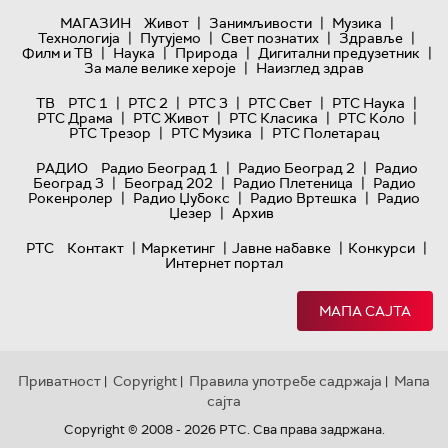
|
|
|
МАГАЗИН
Живот
Занимљивости
Музика
|
|
|
|
Технологијa
Путујемо
Свет познатих
Здравље
|
|
|
|
Филм и ТВ
Наука
Природа
Дигитални предузетник
|
За мале велике хероје
Наизглед здрав
|
|
|
|
|
ТВ
РТС 1
РТС 2
РТС 3
РТС Свет
РТС Наука
|
|
|
|
РТС Драма
РТС Живот
РТС Класика
РТС Коло
|
|
РТС Трезор
РТС Музика
РТС Полетарац
|
|
РАДИО
Радио Београд 1
Радио Београд 2
Радио
|
|
|
Београд 3
Београд 202
Радио Плетеница
Радио
|
|
|
Рокенролер
Радио Џубокс
Радио Вртешка
Радио
|
Џезер
Архив
|
|
|
|
РТС
Контакт
Маркетинг
Јавне набавке
Конкурси
Интернет портал
МАПА САЈТА
Приватност
Copyright
Правила употребе садржаја
Мапа
|
|
|
сајта
Copyright © 2008 - 2026 РТС. Сва права задржана.