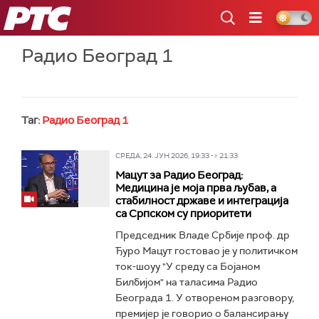
РТС
Радио Београд 1
Таг:
Радио Београд 1
СРЕДА, 24. ЈУН 2026, 19:33 -> 21:33
Мацут за Радио Београд:
Медицина је моја прва љубав, а
стабилност државе и интеграција
са Српском су приоритети
Председник Владе Србије проф. др
Ђуро Мацут гостовао је у политичком
ток-шоуу "У среду са Бојаном
Билбијом" на таласима Радио
Београда 1. У отвореном разговору,
премијер је говорио о балансирању