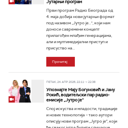
Јутарњи програм
Први програм Радио Београда од
4. маја добија нови јутарњи формат
под називом „Јутро је...", који нам
доноси савремени концепт
прилагођен млађим генерацијама,
али и мултимедијални приступ и
присуство на...
Прочитај
ПЕТАК, 24. АПР 2026, 22:11 -> 22:38
Упознајте Мају Богуновић и Јану
Рокић, водитељски пар радио-
емисије „Јутро је“
Спој искуства и младости, традиције
и нових технологија – тако аутори
описују нови програм „Јутро је“, који
ће сваког јутра будити слушаоце