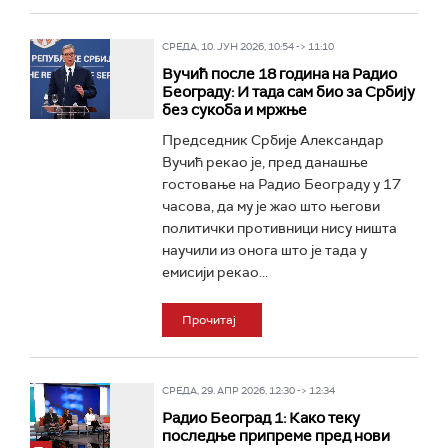
СРЕДА, 10. ЈУН 2026, 10:54 -> 11:10
Вучић после 18 година на Радио
Београду: И тада сам био за Србију
без сукоба и мржње
Председник Србије Александар
Вучић рекао је, пред данашње
гостовање на Радио Београду у 17
часова, да му је жао што његови
политички противници нису ништа
научили из онога што је тада у
емисији рекао...
Прочитај
СРЕДА, 29. АПР 2026, 12:30 -> 12:34
Радио Београд 1: Како теку
последње припреме пред нови