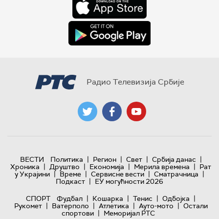
Радио Телевизија Србије
|
|
|
|
ВЕСТИ
Политика
Регион
Свет
Србија данас
|
|
|
|
Хроника
Друштво
Економија
Мерила времена
Рат
|
|
|
|
у Украјини
Време
Сервисне вести
Сматрачница
|
Подкаст
ЕУ могућности 2026
|
|
|
|
СПОРТ
Фудбал
Кошарка
Тенис
Одбојка
|
|
|
|
Рукомет
Ватерполо
Атлетика
Ауто-мото
Остали
|
спортови
Меморијал РТС