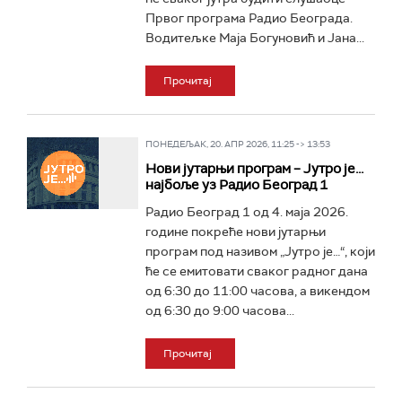
Првог програма Радио Београда.
Водитељке Маја Богуновић и Јана...
Прочитај
ПОНЕДЕЉАК, 20. АПР 2026, 11:25 -> 13:53
Нови јутарњи програм – Јутро је...
најбоље уз Радио Београд 1
Радио Београд 1 од 4. маја 2026.
године покреће нови јутарњи
програм под називом „Јутро је…“, који
ће се емитовати сваког радног дана
од 6:30 до 11:00 часова, а викендом
од 6:30 до 9:00 часова...
Прочитај