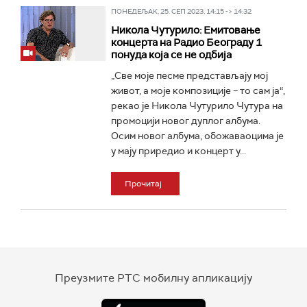
ПОНЕДЕЉАК, 25. СЕП 2023, 14:15 -> 14:32
Никола Чутурило: Емитовање
концерта на Радио Београду 1
понуда која се не одбија
„Све моје песме представљају мој
живот, а моје композиције – то сам ја“,
рекао је Никола Чутурило Чутура на
промоцији новог дуплог албума.
Осим новог албума, обожаваоцима је
у мају приредио и концерт у...
Прочитај
Преузмите РТС мобилну апликацију