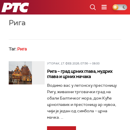
РТС
Рига
Таг:
Рига
УТОРАК, 17. ФЕБ 2026, 07:56 -> 08:00
Рига – град црних глава, мудрих
глава и црних мачака
Водимо вас у летонску престоницу
Ригу, живахни трговачки град на
обали Балтичког мора, дом Куће
црноглавих и престоницу ар нувоа,
чији је један од симбола – црна
мачка. ...