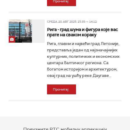
Прочитај
СРЕДА, 20. АВГ 2025, 15:35 -> 14:12
Рига - град шума и фигура које вас
прате на сваком кораку
Рига, главни и највећи град Летоније,
представља један од најзначајнијих
културних, политичких и економских
центара балтичког региона. Са
богатом историјом и архитектуром,
овај град на ушћу реке Даугаве...
Прочитај
Преузмите РТС мобилну апликацију