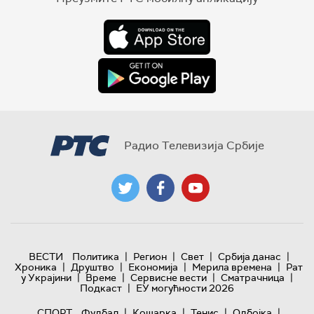
Радио Телевизија Србије
|
|
|
|
ВЕСТИ
Политика
Регион
Свет
Србија данас
|
|
|
|
Хроника
Друштво
Економија
Мерила времена
Рат
|
|
|
|
у Украјини
Време
Сервисне вести
Сматрачница
|
Подкаст
ЕУ могућности 2026
|
|
|
|
СПОРТ
Фудбал
Кошарка
Тенис
Одбојка