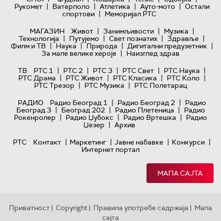
|
|
|
|
Рукомет
Ватерполо
Атлетика
Ауто-мото
Остали
|
спортови
Меморијал РТС
|
|
|
МАГАЗИН
Живот
Занимљивости
Музика
|
|
|
|
Технологијa
Путујемо
Свет познатих
Здравље
|
|
|
|
Филм и ТВ
Наука
Природа
Дигитални предузетник
|
За мале велике хероје
Наизглед здрав
|
|
|
|
|
ТВ
РТС 1
РТС 2
РТС 3
РТС Свет
РТС Наука
|
|
|
|
РТС Драма
РТС Живот
РТС Класика
РТС Коло
|
|
РТС Трезор
РТС Музика
РТС Полетарац
|
|
РАДИО
Радио Београд 1
Радио Београд 2
Радио
|
|
|
Београд 3
Београд 202
Радио Плетеница
Радио
|
|
|
Рокенролер
Радио Џубокс
Радио Вртешка
Радио
|
Џезер
Архив
|
|
|
|
РТС
Контакт
Маркетинг
Јавне набавке
Конкурси
Интернет портал
МАПА САЈТА
Приватност
Copyright
Правила употребе садржаја
Мапа
|
|
|
сајта