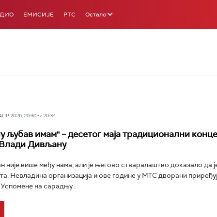
АДИО
ЕМИСИЈЕ
РТС
Остало
Р 2026, 20:30 -> 20:34
ну љубав имам" – десетог маја традиционални конц
 Влади Дивљану
 није више међу нама, али је његово стваралаштво доказало да ј
та. Невладина организација и ове године у МТС дворани приређу
 Успомене на сарадњу...