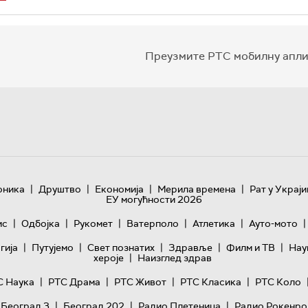
Преузмите РТС мобилну апли
|
|
|
|
оника
Друштво
Економија
Мерила времена
Рат у Украји
ЕУ могућности 2026
|
|
|
|
|
|
ис
Одбојка
Рукомет
Ватерполо
Атлетика
Ауто-мото
|
|
|
|
|
гијa
Путујемо
Свет познатих
Здравље
Филм и ТВ
Нау
|
хероје
Наизглед здрав
|
|
|
|
С Наука
РТС Драма
РТС Живот
РТС Класика
РТС Коло
|
|
|
 Београд 3
Београд 202
Радио Плетеница
Радио Рокенро