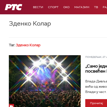
РТС
ВЕСТИ
СПОРТ
OKO
МАГАЗИН
ТВ
Р
Зденко Колар
Таг:
Зденко Колар
ПОНЕДЕЉАК, 27. АП
„Само јед
посвећен
Влада Дивљан
већа од живо
Влади у част.
Прочитај