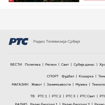
Радио Телевизија Србије
|
|
|
|
ВЕСТИ
Политика
Регион
Свет
Србија данас
Хр
|
|
СПОРТ
Фудбал
Кошарка
Тен
|
|
|
МАГАЗИН
Живот
Занимљивости
Музика
Техноло
|
|
|
|
ТВ
РТС 1
РТС 2
РТС 3
РТС Свет
РТ
|
|
РАДИО
Радио Београд 1
Радио Београд 2
Радио