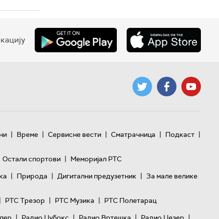
кацију
|
|
|
|
|
ни
Време
Сервисне вести
Сматрачница
Подкаст
|
Остали спортови
Меморијал РТС
|
|
|
ка
Природа
Дигитални предузетник
За мале велике
|
|
|
РТС Трезор
РТС Музика
РТС Полетарац
|
|
|
|
лер
Радио Џубокс
Радио Вртешка
Радио Џезер