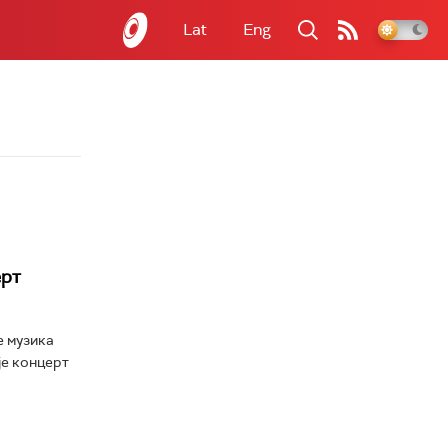
Lat
Eng
ерт
е музика
је концерт