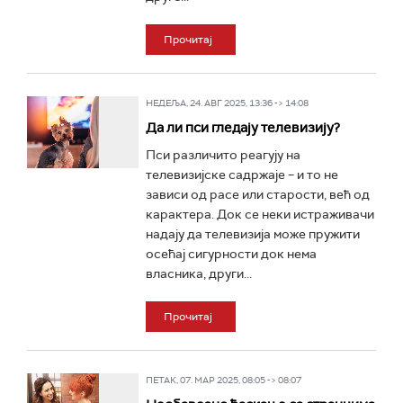
Прочитај
НЕДЕЉА, 24. АВГ 2025, 13:36 -> 14:08
Да ли пси гледају телевизију?
Пси различито реагују на
телевизијске садржаје – и то не
зависи од расе или старости, већ од
карактера. Док се неки истраживачи
надају да телевизија може пружити
осећај сигурности док нема
власника, други...
Прочитај
ПЕТАК, 07. МАР 2025, 08:05 -> 08:07