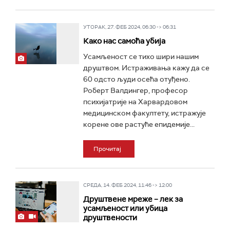
УТОРАК, 27. ФЕБ 2024, 06:30 -> 06:31
Како нас самоћа убија
Усамљеност се тихо шири нашим
друштвом. Истраживања кажу да се
60 одсто људи осећа отуђено.
Роберт Валдингер, професор
психијатрије на Харвардовом
медицинском факултету, истражује
корене ове растуће епидемије...
Прочитај
СРЕДА, 14. ФЕБ 2024, 11:46 -> 12:00
Друштвене мреже – лек за
усамљеност или убица
друштвености