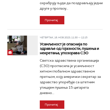
охрабрују људе да поздрављају једни
друге у пролазу...
Прочитај
ЧЕТВРТАК, 16. НОВ 2023, 11:30 -> 12:15
Усамљеност је опаснија по
здравље од гојазности, пушења и
некретања, упозорава СЗО
Светска здравствена организација
(СЗО) прогласила је усамљеност
хитном глобалном здравственом
претњом, коју амерички секретар за
здравство упоређује са штетним
утицајем пушења 15 цигарета
дневно...
Прочитај