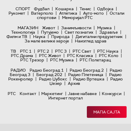
|
|
|
|
СПОРТ
Фудбал
Кошарка
Тенис
Одбојка
|
|
|
|
Рукомет
Ватерполо
Атлетика
Ауто-мото
Остали
|
спортови
Меморијал РТС
|
|
|
МАГАЗИН
Живот
Занимљивости
Музика
|
|
|
|
Технологијa
Путујемо
Свет познатих
Здравље
|
|
|
|
Филм и ТВ
Наука
Природа
Дигитални предузетник
|
За мале велике хероје
Наизглед здрав
|
|
|
|
|
ТВ
РТС 1
РТС 2
РТС 3
РТС Свет
РТС Наука
|
|
|
|
РТС Драма
РТС Живот
РТС Класика
РТС Коло
|
|
РТС Трезор
РТС Музика
РТС Полетарац
|
|
РАДИО
Радио Београд 1
Радио Београд 2
Радио
|
|
|
Београд 3
Београд 202
Радио Плетеница
Радио
|
|
|
Рокенролер
Радио Џубокс
Радио Вртешка
Радио
|
Џезер
Архив
|
|
|
|
РТС
Контакт
Маркетинг
Јавне набавке
Конкурси
Интернет портал
МАПА САЈТА