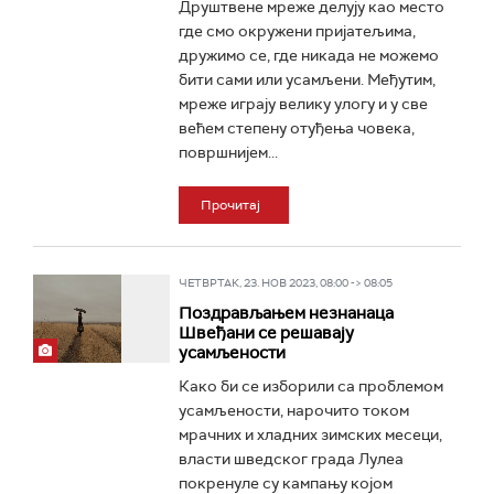
Друштвене мреже делују као место
где смо окружени пријатељима,
дружимо се, где никада не можемо
бити сами или усамљени. Међутим,
мреже играју велику улогу и у све
већем степену отуђења човека,
површнијем...
Прочитај
ЧЕТВРТАК, 23. НОВ 2023, 08:00 -> 08:05
Поздрављањем незнанаца
Швеђани се решавају
усамљености
Како би се изборили са проблемом
усамљености, нарочито током
мрачних и хладних зимских месеци,
власти шведског града Лулеа
покренуле су кампању којом