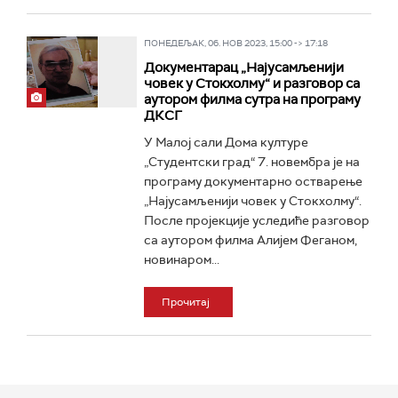
ПОНЕДЕЉАК, 06. НОВ 2023, 15:00 -> 17:18
Документарац „Најусамљенији
човек у Стокхолму“ и разговор са
аутором филма сутра на програму
ДКСГ
У Малој сали Дома културе
„Студентски град“ 7. новембра је на
програму документарно остварење
„Најусамљенији човек у Стокхолму“.
После пројекције уследиће разговор
са аутором филма Алијем Феганом,
новинаром...
Прочитај