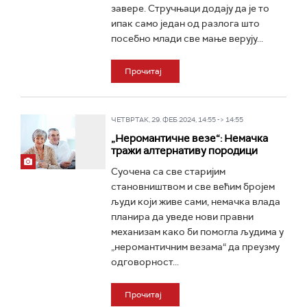
завере. Стручњаци додају да је то
ипак само један од разлога што
посебно млади све мање верују...
Прочитај
ЧЕТВРТАК, 29. ФЕБ 2024, 14:55 -> 14:55
„Неромантичне везе“: Немачка
тражи алтернативу породици
Суочена са све старијим
становништвом и све већим бројем
људи који живе сами, немачка влада
планира да уведе нови правни
механизам како би помогла људима у
„неромантичним везама“ да преузму
одговорност...
Прочитај