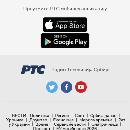
Преузмите РТС мобилну апликацију
Радио Телевизија Србије
|
|
|
|
ВЕСТИ
Политика
Регион
Свет
Србија данас
|
|
|
|
Хроника
Друштво
Економија
Мерила времена
Рат
|
|
|
|
у Украјини
Време
Сервисне вести
Сматрачница
|
Подкаст
ЕУ могућности 2026