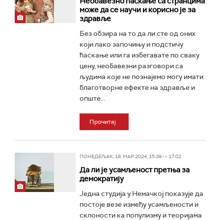
Необавезно ћаскање са странцима
може да се научи и корисно је за
здравље
Без обзира на то да ли сте од оних
који лако започињу и подстичу
ћаскање или га избегавате по сваку
цену, необавезни разговори са
људима које не познајемо могу имати
благотворне ефекте на здравље и
опште...
Прочитај
ПОНЕДЕЉАК, 18. МАР 2024, 15:39 -> 17:02
Да ли је усамљеност претња за
демократију
Једна студија у Немачкој показује да
постоје везе између усамљености и
склоности ка популизму и теоријама