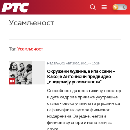
РТС
Усамљеност
Таг:
Усамљеност
НЕДЕЉА, 02. АВГ 2026, 10:01 -> 10:28
Окружени људима, а ипак сами –
Како је Антониони предвидео
„епидемију усамљености“
Способност да кроз тишину, простор
и дуге кадрове прикаже унутрашње
стање човека учинила га је једним од
најзначајнијих аутора филмског
модернизма. За једне, његови
филмови су спори и монотони, за
друге...