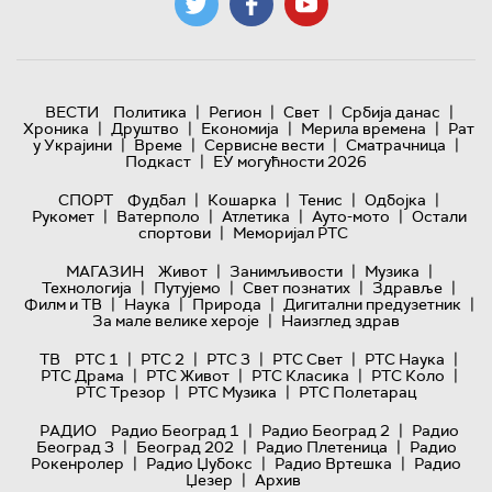
|
|
|
|
ВЕСТИ
Политика
Регион
Свет
Србија данас
|
|
|
|
Хроника
Друштво
Економија
Мерила времена
Рат
|
|
|
|
у Украјини
Време
Сервисне вести
Сматрачница
|
Подкаст
ЕУ могућности 2026
|
|
|
|
СПОРТ
Фудбал
Кошарка
Тенис
Одбојка
|
|
|
|
Рукомет
Ватерполо
Атлетика
Ауто-мото
Остали
|
спортови
Меморијал РТС
|
|
|
МАГАЗИН
Живот
Занимљивости
Музика
|
|
|
|
Технологијa
Путујемо
Свет познатих
Здравље
|
|
|
|
Филм и ТВ
Наука
Природа
Дигитални предузетник
|
За мале велике хероје
Наизглед здрав
|
|
|
|
|
ТВ
РТС 1
РТС 2
РТС 3
РТС Свет
РТС Наука
|
|
|
|
РТС Драма
РТС Живот
РТС Класика
РТС Коло
|
|
РТС Трезор
РТС Музика
РТС Полетарац
|
|
РАДИО
Радио Београд 1
Радио Београд 2
Радио
|
|
|
Београд 3
Београд 202
Радио Плетеница
Радио
|
|
|
Рокенролер
Радио Џубокс
Радио Вртешка
Радио
|
Џезер
Архив