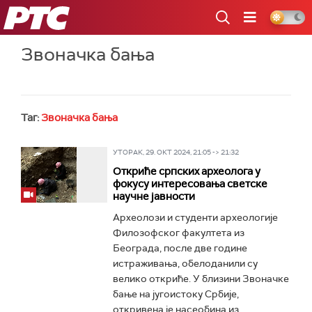
РТС
Звоначка бања
Таг:
Звоначка бања
УТОРАК, 29. ОКТ 2024, 21:05 -> 21:32
Откриће српских археолога у
фокусу интересовања светске
научне јавности
Археолози и студенти археологије
Филозофског факултета из
Београда, после две године
истраживања, обелоданили су
велико откриће. У близини Звоначке
бање на југоистоку Србије,
откривена је насеобина из...