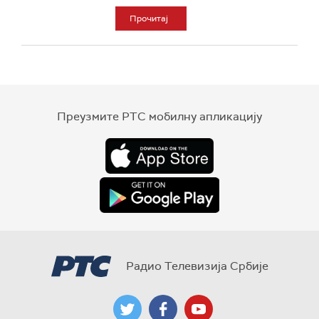
Прочитај
Преузмите РТС мобилну апликацију
Радио Телевизија Србије