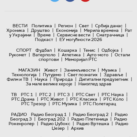
|
|
|
|
ВЕСТИ
Политика
Регион
Свет
Србија данас
|
|
|
|
Хроника
Друштво
Економија
Мерила времена
Рат
|
|
|
|
у Украјини
Време
Сервисне вести
Сматрачница
|
Подкаст
ЕУ могућности 2026
|
|
|
|
СПОРТ
Фудбал
Кошарка
Тенис
Одбојка
|
|
|
|
Рукомет
Ватерполо
Атлетика
Ауто-мото
Остали
|
спортови
Меморијал РТС
|
|
|
МАГАЗИН
Живот
Занимљивости
Музика
|
|
|
|
Технологијa
Путујемо
Свет познатих
Здравље
|
|
|
|
Филм и ТВ
Наука
Природа
Дигитални предузетник
|
За мале велике хероје
Наизглед здрав
|
|
|
|
|
ТВ
РТС 1
РТС 2
РТС 3
РТС Свет
РТС Наука
|
|
|
|
РТС Драма
РТС Живот
РТС Класика
РТС Коло
|
|
РТС Трезор
РТС Музика
РТС Полетарац
|
|
РАДИО
Радио Београд 1
Радио Београд 2
Радио
|
|
|
Београд 3
Београд 202
Радио Плетеница
Радио
|
|
|
Рокенролер
Радио Џубокс
Радио Вртешка
Радио
|
Џезер
Архив