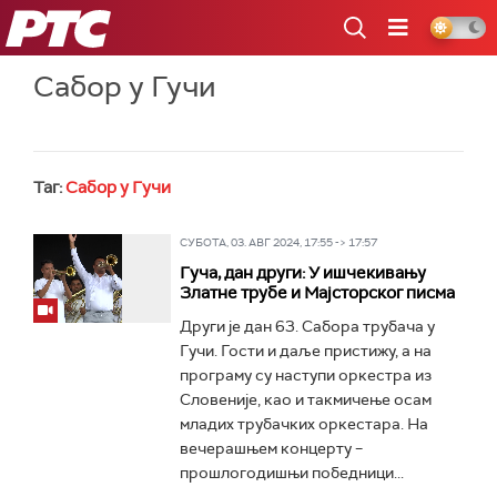
РТС
Сабор у Гучи
Таг:
Сабор у Гучи
СУБОТА, 03. АВГ 2024, 17:55 -> 17:57
Гуча, дан други: У ишчекивању
Златне трубе и Мајсторског писма
Други је дан 63. Сабора трубача у
Гучи. Гости и даље пристижу, а на
програму су наступи оркестра из
Словеније, као и такмичење осам
младих трубачких оркестара. На
вечерашњем концерту –
прошлогодишњи победници...