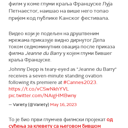
филм у коме глуми краља Француске Луја
Петнаестог, наишао на више него топао
пријем код публике Канског фестивала.
Видео који је подељен на друштвеним
мрежама приказује видно дирнутог Депа
током седмоминутних овација после приказа
филма
Jeanne du Barry
у којем глуми бившег
краља Француске.
Johnny Depp is teary-eyed as "Jeanne du Barry"
receives a seven-minute standing ovation
following its premiere at
#Cannes2023
.
https://t.co/vCSwNkhYVL
pic.twitter.com/NAigHMBwny
— Variety (@Variety)
May 16, 2023
То је био први глумчев филмски пројекат
од
суђења за клевету са његовом бившом