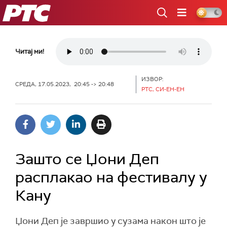
РТС
Читај ми!
ИЗВОР:
СРЕДА, 17.05.2023, 20:45 -> 20:48
РТС, СИ-ЕН-ЕН
Зашто се Џони Деп
расплакао на фестивалу у
Кану
Џони Деп је завршио у сузама након што је