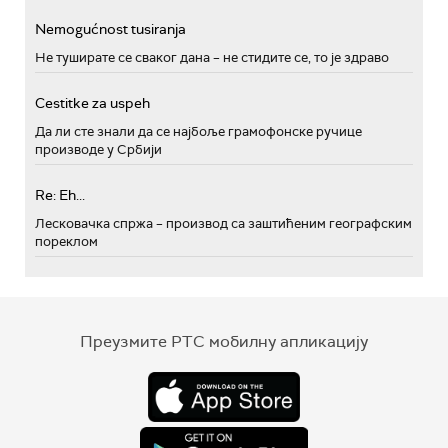
Nemogućnost tusiranja
Не туширате се сваког дана – не стидите се, то је здраво
Cestitke za uspeh
Да ли сте знали да се најбоље грамофонске ручице
производе у Србији
Re: Eh...
Лесковачка спржа – производ са заштићеним географским
пореклом
Преузмите РТС мобилну апликацију