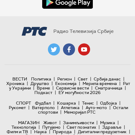
Радио Телевизија Србије
|
|
|
|
ВЕСТИ
Политика
Регион
Свет
Србија данас
|
|
|
|
Хроника
Друштво
Економија
Мерила времена
Рат
|
|
|
|
у Украјини
Време
Сервисне вести
Сматрачница
|
Подкаст
ЕУ могућности 2026
|
|
|
|
СПОРТ
Фудбал
Кошарка
Тенис
Одбојка
|
|
|
|
Рукомет
Ватерполо
Атлетика
Ауто-мото
Остали
|
спортови
Меморијал РТС
|
|
|
МАГАЗИН
Живот
Занимљивости
Музика
|
|
|
|
Технологијa
Путујемо
Свет познатих
Здравље
|
|
|
|
Филм и ТВ
Наука
Природа
Дигитални предузетник