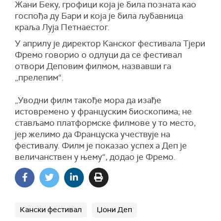
Жани Беку, грофици која је била позната као
госпођа ду Бари и која је била љубавница
краља Луја Петнаестог.
У априлу је директор Канског фестивала Тјери
Фремо говорио о одлуци да се фестивал
отвори Деповим филмом, назвавши га
„прелепим“.
„Уводни филм такође мора да изађе
истовремено у француским биоскопима; не
стављамо платформске филмове у то место,
јер желимо да Француска учествује на
фестивалу. Филм је показао успех а Деп је
величанствен у њему“, додао је Фремо.
Кански фестивал
Џони Деп