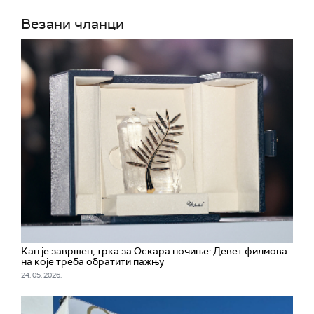
Везани чланци
Кан је завршен, трка за Оскара почиње: Девет филмова
на које треба обратити пажњу
24. 05. 2026.