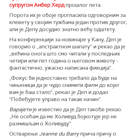
супругом Амбер Херд
прошлог лета.
Порота их је обоје прогласила одговорним за
клевету у својим тужбама један против другог,
али је Депу досудио знатно већу одштету.
На конференцији за новинаре у Кану, Деп је
говорио о „апстрактном шапату“ и рекао да је
„већина онога што смо читали у последњих
четири или пет година о његовом животу -
фантастично, ужасно написана фикција“.
„Фокус би једноставно требало да буде на
чињеници да је чудо снимити филм до којег
вам је баш стало“, рекао је Деп и додао
"Побеђујете управо на такав начин“.
Варајети
је известио да је Деп такође рекао:
„Не осећам да ме Холивуд бојкотује јер не
размишљам о Холивуду“.
Остварење
Jeanne du Barry
прича причу о