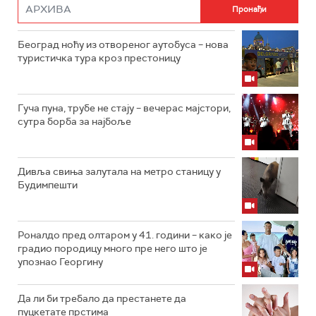
Београд ноћу из отвореног аутобуса – нова
туристичка тура кроз престоницу
Гуча пуна, трубе не стају – вечерас мајстори,
сутра борба за најбоље
Дивља свиња залутала на метро станицу у
Будимпешти
Роналдо пред олтаром у 41. години – како је
градио породицу много пре него што је
упознао Георгину
Да ли би требало да престанете да
пуцкетате прстима