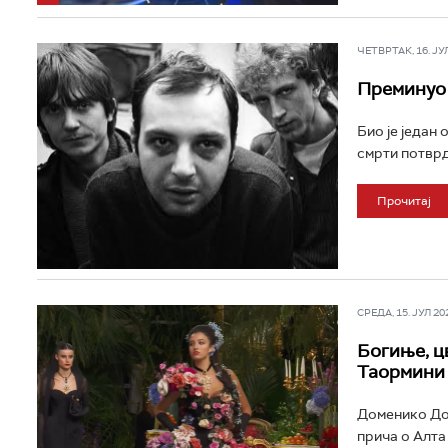
ЧЕТВРТАК, 16. ЈУЛ 
Преминуо 
Био је један 
смрти потврди
Прочитај
СРЕДА, 15. ЈУЛ 202
Богиње, ц
Таормини
Доменико Дол
прича о Алта