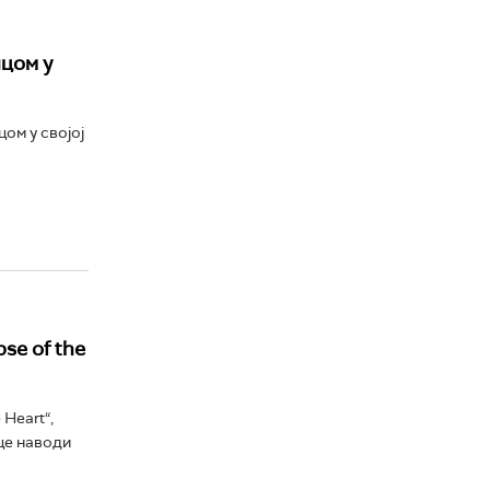
цом у
ом у својој
se of the
 Heart“,
це наводи