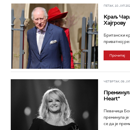
ПЕТАК, 10. ЈУЛ 202
Kраљ Чарл
Хајгрову
Британски кр
приватној рез
Прочитај
ЧЕТВРТАК, 09. ЈУЛ 
Преминула 
Heart“
Певачица Бони
преминула је
се да је прем