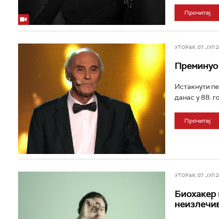
Прочитај
УТОРАК, 07. ЈУЛ 20
Преминуо 
Истакнути пе
данас у 88. г
Прочитај
УТОРАК, 07. ЈУЛ 20
Биохакер 
неизлечив