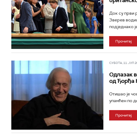
британско
Док су први 
Зверев водил
подједнако ј
Прочитај
СУБОТА, 11. ЈУЛ 20
Одлазак в
од Ђорђа 
Отишао је чо
упамћен по д
Прочитај