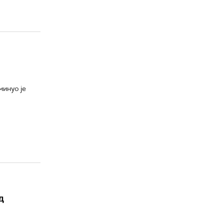
минуо је
д