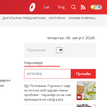
Lat
Eng
ДИГИТАЛНИ ПРЕДУЗЕТНИК
КУЛТУРНО
АРХИВА РУБРИКА
четвртак, 06. август 2026.
Прогноза
Најновије
едијско
тне
Др Половина: Гојазност није
естетски, већ здравствени
проблем – терапија се не сме
прекидати на своју руку