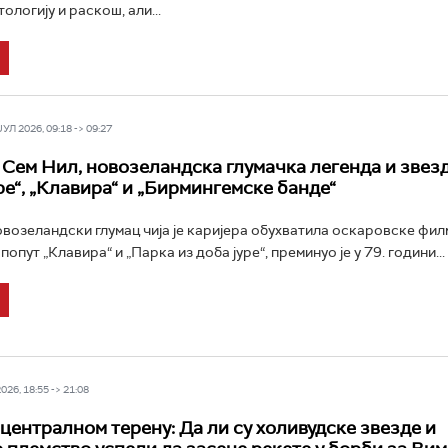
тологију и раскош, али...
Л 2026, 09:18 -> 09:27
Сем Нил, новозеландска глумачка легенда и звез
ре“, „Клавира“ и „Бирмингемске банде“
возеландски глумац чија је каријера обухватила оскаровске фил
опут „Клавира“ и „Парка из доба јуре“, преминуо је у 79. години...
26, 18:55 -> 21:08
 централном терену: Да ли су холивудске звезде и