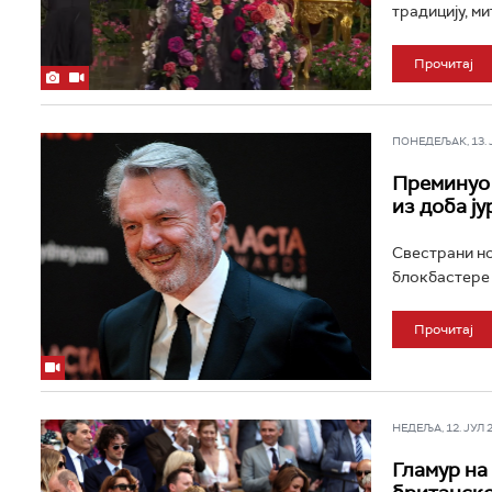
традицију, ми
Прочитај
ПОНЕДЕЉАК, 13. ЈУ
Преминуо 
из доба ју
Свестрани но
блокбастере п
Прочитај
НЕДЕЉА, 12. ЈУЛ 20
Гламур на