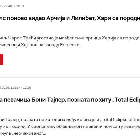
6, 22:48 -> 20:51
с поново видео Арчија и Лилибет, Хари са породи
аљ Чарлс Трећи угостио је млађег сина принца Харија са породиц
иденцији Хајгров на западу Енглеске...
2026, 11:31 -> 12:16
певачица Бони Тајлер, позната по хиту „Total Eclip
 Тајлер, позната по хитовима међу којима је и „Total Eclipse of the
 у 76. години. У саопштењу објављеном на званичном сајту певачи
инула „неочекивано“...