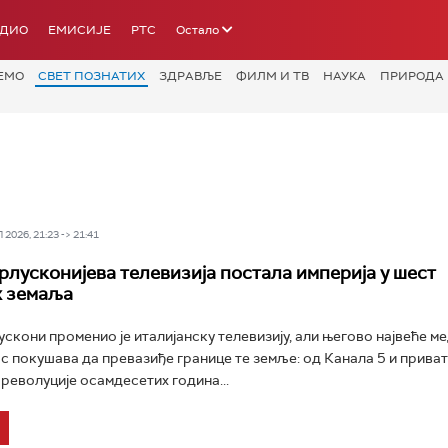
АДИО
ЕМИСИЈЕ
РТС
Остало
ЕМО
СВЕТ ПОЗНАТИХ
ЗДРАВЉЕ
ФИЛМ И ТВ
НАУКА
ПРИРОДА
2026, 21:23 -> 21:41
ерлусконијева телевизија постала империја у шест
х земаља
скони променио је италијанску телевизију, али његово највеће м
с покушава да превазиђе границе те земље: од Канала 5 и прива
 револуције осамдесетих година...