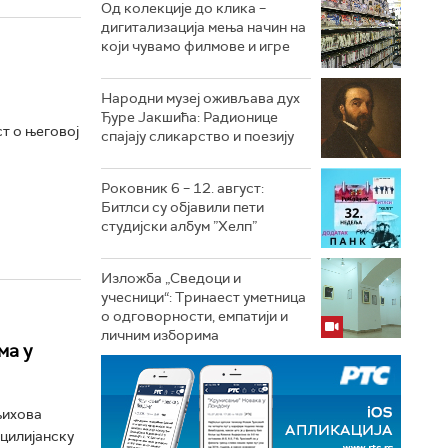
Од колекције до клика –
дигитализација мења начин на
који чувамо филмове и игре
Народни музеј оживљава дух
Ђуре Јакшића: Радионице
ст о његовој
спајају сликарство и поезију
Роковник 6 – 12. август:
Битлси су објавили пети
студијски албум ”Хелп”
Изложба „Сведоци и
учесници“: Тринаест уметница
о одговорности, емпатији и
личним изборима
ма у
њихова
ицилијанску