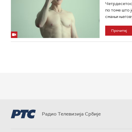
Четрдесетосм
по томе што 
смањи његову
Прочитај
Радио Телевизија Србије