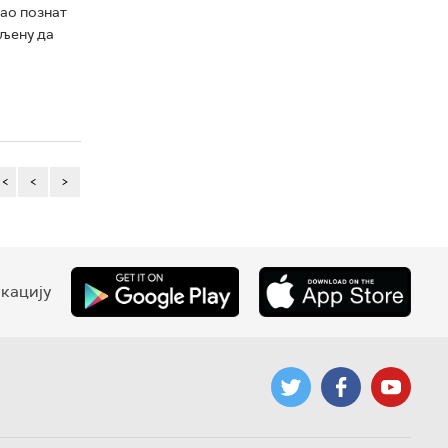
ао познат
шљену да
<<
<
>
кацију