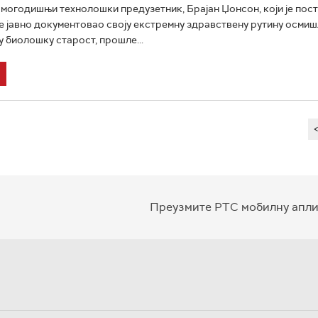
огодишњи технолошки предузетник, Брајан Џонсон, који је пост
је јавно документовао своју екстремну здравствену рутину осми
 биолошку старост, прошле...
Преузмите РТС мобилну апли