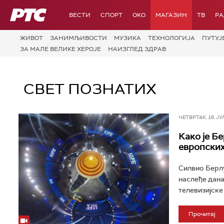
РТС
ВЕСТИ
СПОРТ
OKO
МАГАЗИН
ТВ
Р
ЖИВОТ
ЗАНИМЉИВОСТИ
МУЗИКА
ТЕХНОЛОГИЈA
ПУТУЈ
ЗА МАЛЕ ВЕЛИКЕ ХЕРОЈЕ
НАИЗГЛЕД ЗДРАВ
СВЕТ ПОЗНАТИХ
ЧЕТВРТАК, 16. ЈУЛ 
Како је Б
европски
Силвио Берлу
наслеђе дана
телевизијске
Прочитај