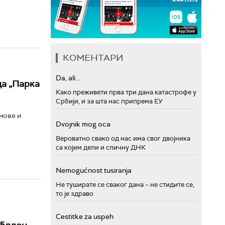
КОМЕНТАРИ
Da, ali...
да „Парка
Како преживети прва три дана катастрофе у
Србији, и за шта нас припрема ЕУ
мове и
Dvojnik mog oca
Вероватно свако од нас има свог двојника
са којим дели и сличну ДНК
Nemogućnost tusiranja
Не туширате се сваког дана – не стидите се,
то је здраво
Cestitke za uspeh