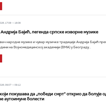
26, 17:08 -> 18:08
Андрија Бајић, легенда српске изворне музике
вач народне музике и чувар музичке традиције Андрија Бајић пре
одини на Војномедицинској академији (ВМА) у Београду...
26, 09:07 -> 09:12
који покушава да „победи смрт“ открио да болује о
е аутоимуне болести