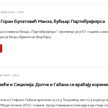
2026, 15:43 -> 15:52
Горан Булатовић Манза, бубњар Партибрејкерса
од оснивача бенда „Партибрејкерс“, преминуо је у 67. години, а ве
о је бенд објавом на Фејсбуку...
6, 18:05 -> 18:13
веће и Сицилија: Долче и Габана се враћају корени
че и Стефано Габана вратили су се у Таормину, место у којем је 
 Моди почела 2012. године, представивши колекцију која спаја с