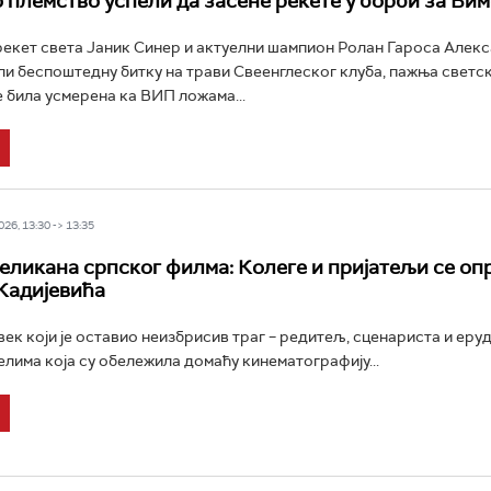
 племство успели да засене рекете у борби за Ви
рекет света Јаник Синер и актуелни шампион Ролан Гароса Алек
и беспоштедну битку на трави Свеенглеског клуба, пажња светск
е била усмерена ка ВИП ложама...
26, 13:30 -> 13:35
еликана српског филма: Колеге и пријатељи се оп
Кадијевића
век који је оставио неизбрисив траг – редитељ, сценариста и еруд
елима која су обележила домаћу кинематографију...