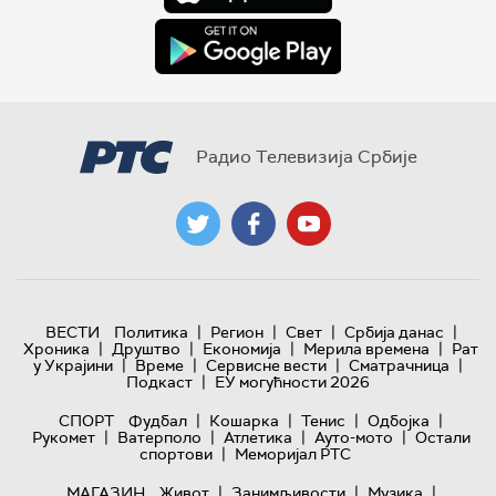
Радио Телевизија Србије
|
|
|
|
ВЕСТИ
Политика
Регион
Свет
Србија данас
|
|
|
|
Хроника
Друштво
Економија
Мерила времена
Рат
|
|
|
|
у Украјини
Време
Сервисне вести
Сматрачница
|
Подкаст
ЕУ могућности 2026
|
|
|
|
СПОРТ
Фудбал
Кошарка
Тенис
Одбојка
|
|
|
|
Рукомет
Ватерполо
Атлетика
Ауто-мото
Остали
|
спортови
Меморијал РТС
|
|
|
МАГАЗИН
Живот
Занимљивости
Музика