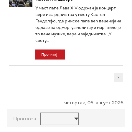
У част папе Лава XIV одржан је концерт
вере и заједништва у месту Кастел
Гандолфо, где римске папе већ деценијама
одлазе на одмор, уз молитву и мир. Било је
то вече музике, вере и заједништва. „У
свету...
Прочитај
>
четвртак, 06. август 2026.
Прогноза