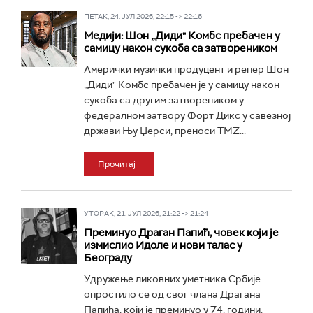
ПЕТАК, 24. ЈУЛ 2026, 22:15 -> 22:16
Медији: Шон „Диди" Комбс пребачен у
самицу након сукоба са затвореником
Амерички музички продуцент и репер Шон
„Диди" Комбс пребачен је у самицу након
сукоба са другим затвореником у
федералном затвору Форт Дикс у савезној
држави Њу Џерси, преноси TMZ...
Прочитај
УТОРАК, 21. ЈУЛ 2026, 21:22 -> 21:24
Преминуо Драган Папић, човек који је
измислио Идоле и нови талас у
Београду
Удружење ликовних уметника Србије
опростило се од свог члана Драгана
Папића, који је преминуо у 74. години.