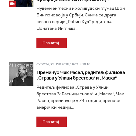
Чувени енглески и холивудски глумац Шон
Бин поново је у Србији. Снима се друга
сезона серије „Робин Худ" редитеља
Џонатана Инглиша...
Прочитај
СУБОТА, 25. ЈУЛ 2026, 19:03 -> 19:16
Преминуо Чак Расел, редитељ филмова
„Страва у Улици брестова" и „Маска"
Редитељ филмова „Страва у Улици
брестова 3: Ратници снова" и „Маска", Чак
Расел, преминуо је у 74. години, преносе
амерички медији...
Прочитај