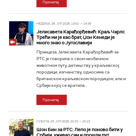
Прочитај
НЕДЕЉА, 26. ЈУЛ 2026, 13:01 -> 14:39
Јелисавета Карађорђевић: Краљ Чарлс
Трећи ми је као брат, Џон Кенеди је
много знао о Југославији
Принцеза Јелисавета Карађорђевић за
РТС је говорила о свом необичном
животном путу, детињству у краљевској
породици, изгнанству, односима са
британском краљевском породицом, али и
Србији којој се вратила...
Прочитај
СУБОТА, 25. ЈУЛ 2026, 20:15 -> 20:15
Шон Бин за РТС: Лепо је поново бити у
Србији, уживао сам и прошли пут