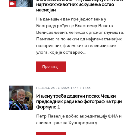
најтежих животних искушења остао
насмејан
На данашњи дан пре једног века у
Београду рођен је Властимир Власта
Велисављевић, легенда српског глумишта.
Памтимо га по неким од најупечатљивијих
позоришних, филмских и телевизијских
улога, које је остварио...
Прочитај
НЕДЕЉА, 26. ЈУЛ 2026, 17:44 -> 17:56
И њему треба додатни посао: Чешки
председник ради као фотограф на трци
Формуле 1
Петр Павел је добио акредитацију ФИА и
снимао трке на Хунгарорингу...