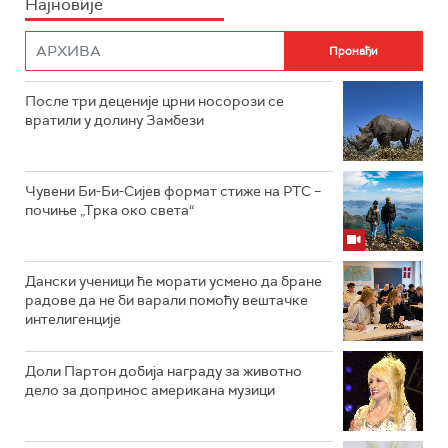
Најновије
После три деценије црни носорози се
вратили у долину Замбези
Чувени Би-Би-Сијев формат стиже на РТС –
почиње „Трка око света“
Дански ученици ће морати усмено да бране
радове да не би варали помоћу вештачке
интелигенције
Доли Партон добија награду за животно
дело за допринос американа музици