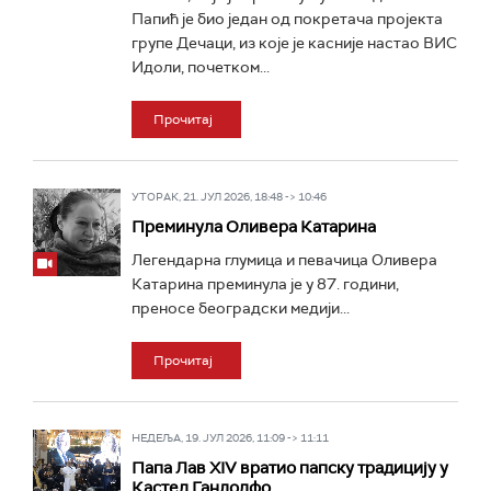
Папић је био један од покретача пројекта
групе Дечаци, из које је касније настао ВИС
Идоли, почетком...
Прочитај
УТОРАК, 21. ЈУЛ 2026, 18:48 -> 10:46
Преминула Оливера Катарина
Легендарна глумица и певачица Оливера
Катарина преминула је у 87. години,
преносе београдски медији...
Прочитај
НЕДЕЉА, 19. ЈУЛ 2026, 11:09 -> 11:11
Папа Лав XIV вратио папску традицију у
Кастел Гандолфо