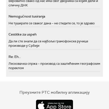
Вероватно свако од нас има свог двојника са којим дели и
сличну ДНК
Nemogućnost tusiranja
Не туширате се сваког дана – не стидите се, то је здраво
Cestitke za uspeh
Да ли сте знали да се најбоље грамофонске ручице
производе у Србији
Re: Eh...
Лесковачка спржа – производ са заштићеним географским
пореклом
Преузмите РТС мобилну апликацију