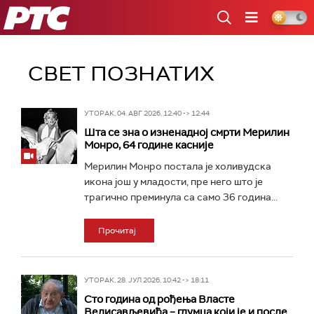
РТС
СВЕТ ПОЗНАТИХ
УТОРАК, 04. АВГ 2026, 12:40 -> 12:44
Шта се зна о изненадној смрти Мерилин
Монро, 64 године касније
Мерилин Монро постала је холивудска
икона још у младости, пре него што је
трагично преминула са само 36 година...
Прочитај
УТОРАК, 28. ЈУЛ 2026, 10:42 -> 18:11
Сто година од рођења Власте
Велисављевића – глумца који је и после