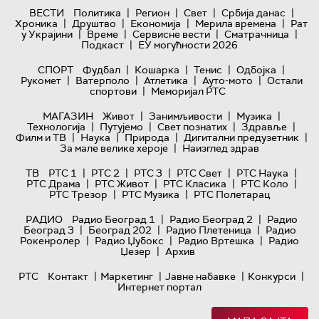
|
|
|
|
ВЕСТИ
Политика
Регион
Свет
Србија данас
|
|
|
|
Хроника
Друштво
Економија
Мерила времена
Рат
|
|
|
|
у Украјини
Време
Сервисне вести
Сматрачница
|
Подкаст
ЕУ могућности 2026
|
|
|
|
СПОРТ
Фудбал
Кошарка
Тенис
Одбојка
|
|
|
|
Рукомет
Ватерполо
Атлетика
Ауто-мото
Остали
|
спортови
Меморијал РТС
|
|
|
МАГАЗИН
Живот
Занимљивости
Музика
|
|
|
|
Технологијa
Путујемо
Свет познатих
Здравље
|
|
|
|
Филм и ТВ
Наука
Природа
Дигитални предузетник
|
За мале велике хероје
Наизглед здрав
|
|
|
|
|
ТВ
РТС 1
РТС 2
РТС 3
РТС Свет
РТС Наука
|
|
|
|
РТС Драма
РТС Живот
РТС Класика
РТС Коло
|
|
РТС Трезор
РТС Музика
РТС Полетарац
|
|
РАДИО
Радио Београд 1
Радио Београд 2
Радио
|
|
|
Београд 3
Београд 202
Радио Плетеница
Радио
|
|
|
Рокенролер
Радио Џубокс
Радио Вртешка
Радио
|
Џезер
Архив
|
|
|
|
РТС
Контакт
Маркетинг
Јавне набавке
Конкурси
Интернет портал