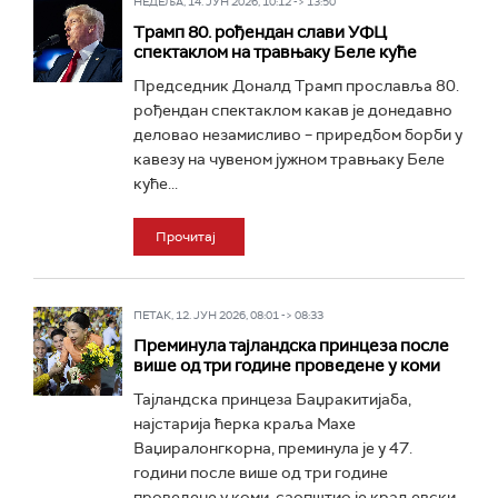
НЕДЕЉА, 14. ЈУН 2026, 10:12 -> 13:50
Трамп 80. рођендан слави УФЦ
спектаклом на травњаку Беле куће
Председник Доналд Трaмп прославља 80.
рођендан спектаклом какав је донедавно
деловао незамисливо – приредбом борби у
кавезу на чувеном јужном травњаку Беле
куће...
Прочитај
ПЕТАК, 12. ЈУН 2026, 08:01 -> 08:33
Преминула тајландска принцеза после
више од три године проведене у коми
Тајландска принцеза Баџракитијаба,
најстарија ћерка краља Махе
Ваџиралонгкорна, преминула је у 47.
години после више од три године
проведене у коми, саопштио је краљевски