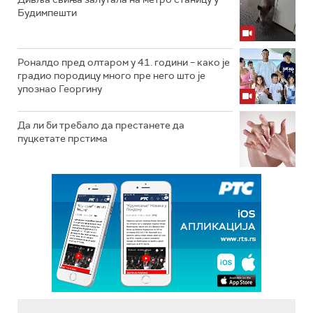
Будимпешти
Роналдо пред олтаром у 41. години – како је
градио породицу много пре него што је
упознао Георгину
Да ли би требало да престанете да
пуцкетате прстима