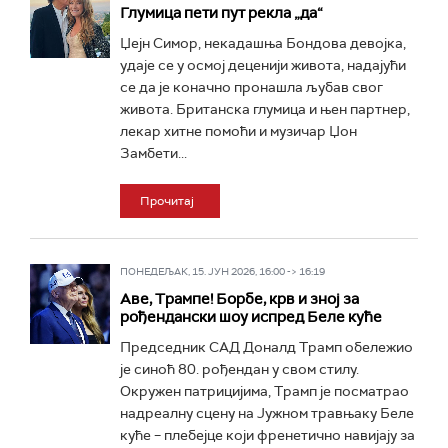
Глумица пети пут рекла „да“
Џејн Симор, некадашња Бондова девојка,
удаје се у осмој деценији живота, надајући
се да је коначно пронашла љубав свог
живота. Британска глумица и њен партнер,
лекар хитне помоћи и музичар Џон
Замбети...
Прочитај
ПОНЕДЕЉАК, 15. ЈУН 2026, 16:00 -> 16:19
Аве, Трампе! Борбе, крв и зној за
рођендански шоу испред Беле куће
Председник САД Доналд Трамп обележио
је синоћ 80. рођендан у свом стилу.
Окружен патрицијима, Трамп је посматрао
надреалну сцену на Јужном травњаку Беле
куће – плебејце који френетично навијају за