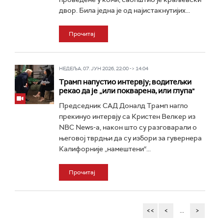
двор. Била једна је од најистакнутијих...
Прочитај
НЕДЕЉА, 07. ЈУН 2026, 22:00 -> 14:04
Трамп напустио интервју; водитељки
рекао да је „или покварена, или глупа"
Председник САД Доналд Трамп нагло
прекинуо интервју са Кристен Велкер из
NBC News-а, након што су разговарали о
његовој тврдњи да су избори за гувернера
Калифорније „намештени“...
Прочитај
<<
<
...
>