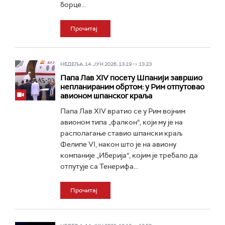
борце...
Прочитај
НЕДЕЉА, 14. ЈУН 2026, 13:19 -> 13:23
Папа Лав XIV посету Шпанији завршио
непланираним обртом: у Рим отпутовао
авионом шпанског краља
Папа Лав XIV вратио се у Рим војним
авионом типа „фалкон“, који му је на
располагање ставио шпански краљ
Фелипе VI, након што је на авиону
компаније „Иберија“, којим је требало да
отпутује са Тенерифа...
Прочитај