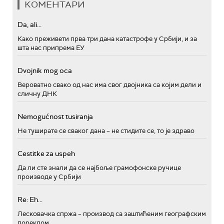
КОМЕНТАРИ
Da, ali...
Како преживети прва три дана катастрофе у Србији, и за
шта нас припрема ЕУ
Dvojnik mog oca
Вероватно свако од нас има свог двојника са којим дели и
сличну ДНК
Nemogućnost tusiranja
Не туширате се сваког дана – не стидите се, то је здраво
Cestitke za uspeh
Да ли сте знали да се најбоље грамофонске ручице
производе у Србији
Re: Eh...
Лесковачка спржа – производ са заштићеним географским
пореклом