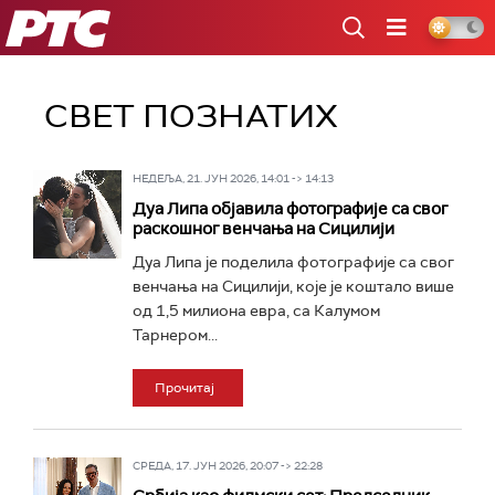
РТС
СВЕТ ПОЗНАТИХ
НЕДЕЉА, 21. ЈУН 2026, 14:01 -> 14:13
Дуа Липа објавила фотографије са свог
раскошног венчања на Сицилији
Дуа Липа је поделила фотографије са свог
венчања на Сицилији, које је коштало више
од 1,5 милиона евра, са Калумом
Тарнером...
Прочитај
СРЕДА, 17. ЈУН 2026, 20:07 -> 22:28