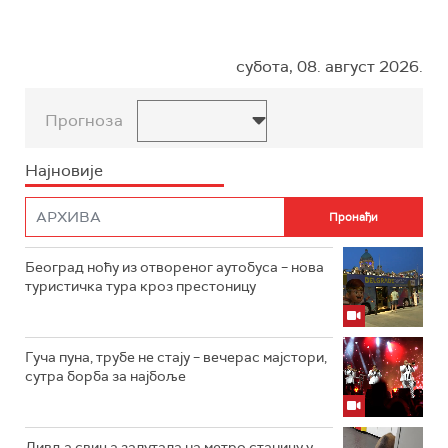
субота, 08. август 2026.
Прогноза
Најновије
Београд ноћу из отвореног аутобуса – нова
туристичка тура кроз престоницу
Гуча пуна, трубе не стају – вечерас мајстори,
сутра борба за најбоље
Дивља свиња залутала на метро станицу у