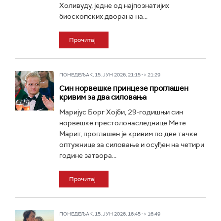
Холивуду, једне од најпознатијих
биоскопских дворана на...
Прочитај
ПОНЕДЕЉАК, 15. ЈУН 2026, 21:15 -> 21:29
Син норвешке принцезе проглашен
кривим за два силовања
Маријус Борг Хојби, 29-годишњи син
норвешке престолонаследнице Мете
Марит, проглашен је кривим по две тачке
оптужнице за силовање и осуђен на четири
године затвора...
Прочитај
ПОНЕДЕЉАК, 15. ЈУН 2026, 16:45 -> 16:49