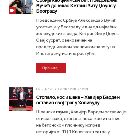
Србија као филмски сет: Председник
Вучић дочекао Кетрин Зиту Џоунс у
Београду
Председник Србије Александар Вучић
угостио је у Београду једну од највећих
холивудских звезда, Кетрин Зиту Џоунс.
Овај сусрет, овековечен на
председниковом званичном налогу на
Инстаграму, истиче растући...
Прочитај
СРЕДА, 17. ЈУН 2026, 12:20 -> 12:39
Стопало, нос и шаке – Хавијер Бардем
оставио свој траг у Холивуду
Шпански глумац Хавијер Бардем оставио је
отиске шака, стопала, носа, као и потпис,
на бетонском плочнику испред
историјског ТЦЛ Кинеског театра у