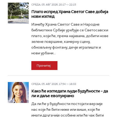
СРЕДА, 05. АВГ 2026, 20:17 -> 22:15
Плато испред Храма Светог Саве добија
нови изглед
Између Храма Светог Саве и Народне
библиотеке Србије уређује се Светосавски
плато, који ће, према најавама, добити нове
зелене површине, камерну сцену,
обновљену фонтану, дечје игралиште и
нови урбани...
Прочитај
СРЕДА, 05. АВГ 2026, 17:54 -> 18:33
Како ће изгледати људи будућности – да
ли и даље еволуирамо
Да ли ће у будућности постојати верзије
нас које ће бити ниже или више, које ће
имати другачије особине или ће чак бити