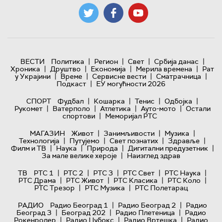
|
|
|
|
ВЕСТИ
Политика
Регион
Свет
Србија данас
|
|
|
|
Хроника
Друштво
Економија
Мерила времена
Рат
|
|
|
|
у Украјини
Време
Сервисне вести
Сматрачница
|
Подкаст
ЕУ могућности 2026
|
|
|
|
СПОРТ
Фудбал
Кошарка
Тенис
Одбојка
|
|
|
|
Рукомет
Ватерполо
Атлетика
Ауто-мото
Остали
|
спортови
Меморијал РТС
|
|
|
МАГАЗИН
Живот
Занимљивости
Музика
|
|
|
|
Технологијa
Путујемо
Свет познатих
Здравље
|
|
|
|
Филм и ТВ
Наука
Природа
Дигитални предузетник
|
За мале велике хероје
Наизглед здрав
|
|
|
|
|
ТВ
РТС 1
РТС 2
РТС 3
РТС Свет
РТС Наука
|
|
|
|
РТС Драма
РТС Живот
РТС Класика
РТС Коло
|
|
РТС Трезор
РТС Музика
РТС Полетарац
|
|
РАДИО
Радио Београд 1
Радио Београд 2
Радио
|
|
|
Београд 3
Београд 202
Радио Плетеница
Радио
|
|
|
Рокенролер
Радио Џубокс
Радио Вртешка
Радио