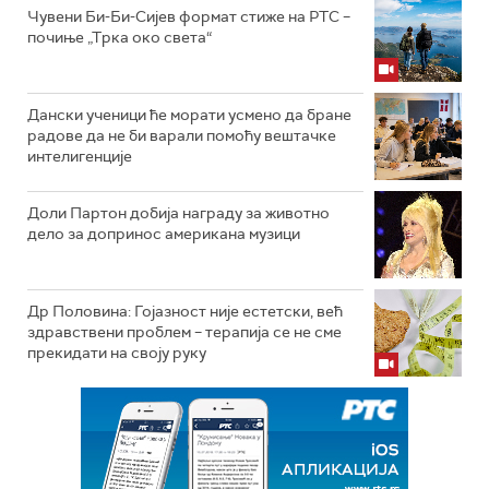
Чувени Би-Би-Сијев формат стиже на РТС –
почиње „Трка око света“
Дански ученици ће морати усмено да бране
радове да не би варали помоћу вештачке
интелигенције
Доли Партон добија награду за животно
дело за допринос американа музици
Др Половина: Гојазност није естетски, већ
здравствени проблем – терапија се не сме
прекидати на своју руку