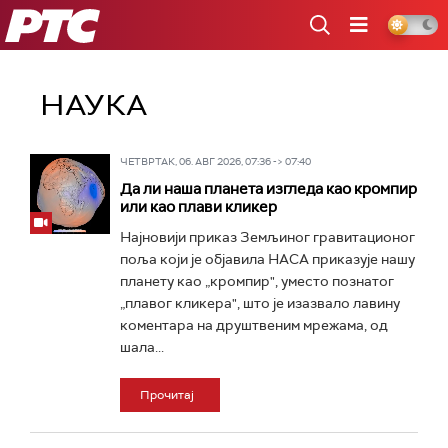
РТС
НАУКА
ЧЕТВРТАК, 06. АВГ 2026, 07:36 -> 07:40
Да ли наша планета изгледа као кромпир
или као плави кликер
Најновији приказ Земљиног гравитационог
поља који је објавила НАСА приказује нашу
планету као „кромпир", уместо познатог
„плавог кликера", што је изазвало лавину
коментара на друштвеним мрежама, од
шала...
Прочитај