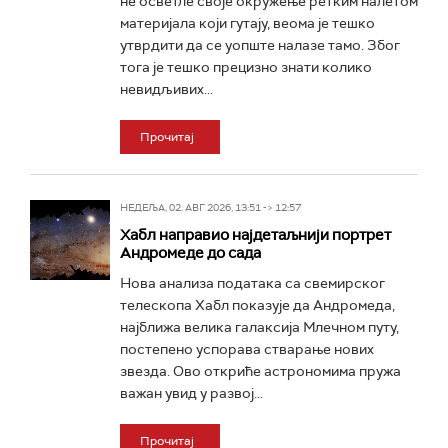
не осветле своје окружење ретким налетом
материјала који гутају, веома је тешко
утврдити да се уопште налазе тамо. Због
тога је тешко прецизно знати колико
невидљивих...
Прочитај
НЕДЕЉА, 02. АВГ 2026, 13:51 -> 12:57
Хабл направио најдетаљнији портрет
Андромеде до сада
Нова анализа података са свемирског
телескопа Хабл показује да Андромеда,
најближа велика галаксија Млечном путу,
постепено успорава стварање нових
звезда. Ово откриће астрономима пружа
важан увид у развој...
Прочитај