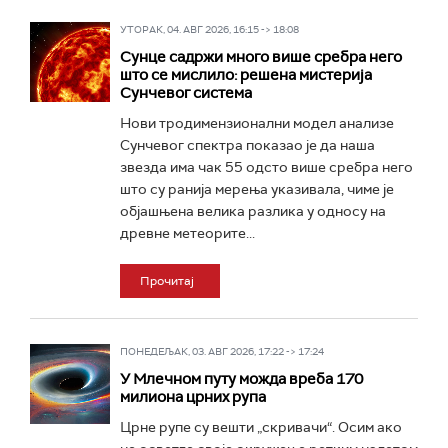
УТОРАК, 04. АВГ 2026, 16:15 -> 18:08
Сунце садржи много више сребра него
што се мислило: решена мистерија
Сунчевог система
Нови тродимензионални модел анализе
Сунчевог спектра показао је да наша
звезда има чак 55 одсто више сребра него
што су ранија мерења указивала, чиме је
објашњена велика разлика у односу на
древне метеорите...
Прочитај
ПОНЕДЕЉАК, 03. АВГ 2026, 17:22 -> 17:24
У Млечном путу можда вреба 170
милиона црних рупа
Црне рупе су вешти „скривачи“. Осим ако