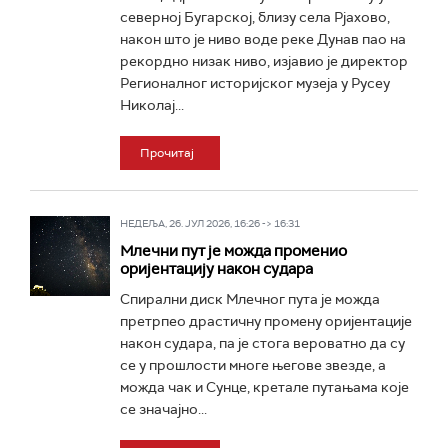
северној Бугарској, близу села Рјахово,
након што је ниво воде реке Дунав пао на
рекордно низак ниво, изјавио је директор
Регионалног историјског музеја у Русеу
Николај...
Прочитај
НЕДЕЉА, 26. ЈУЛ 2026, 16:26 -> 16:31
Млечни пут је можда променио
оријентацију након судара
Спирални диск Млечног пута је можда
претрпео драстичну промену оријентације
након судара, па је стога вероватно да су
се у прошлости многе његове звезде, а
можда чак и Сунце, кретале путањама које
се значајно...