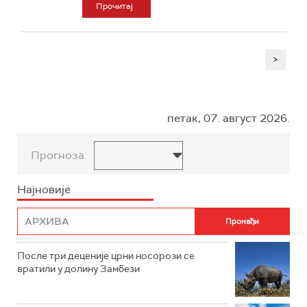
Прочитај
>
петак, 07. август 2026.
Прогноза
Најновије
После три деценије црни носорози се
вратили у долину Замбези