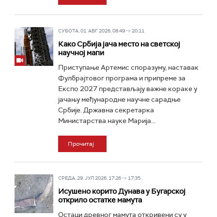
СУБОТА, 01. АВГ 2026, 08:49 -> 20:11
Како Србија јача место на светској
научној мапи
Приступање Артемис споразуму, наставак
Фулбрајтовог програма и припреме за
Експо 2027 представљају важне кораке у
јачању међународне научне сарадње
Србије. Државна секретарка
Министарства науке Марија...
Прочитај
СРЕДА, 29. ЈУЛ 2026, 17:26 -> 17:35
Исушено корито Дунава у Бугарској
открило остатке мамута
Остаци древног мамута откривени су у