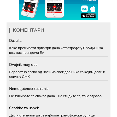
КОМЕНТАРИ
Da, ali...
Како преживети прва три дана катастрофе у Србији, и за
шта нас припрема ЕУ
Dvojnik mog oca
Вероватно свако од нас има свог двојника са којим дели и
сличну ДНК
Nemogućnost tusiranja
Не туширате се сваког дана – не стидите се, то је здраво
Cestitke za uspeh
Да ли сте знали да се најбоље грамофонске ручице