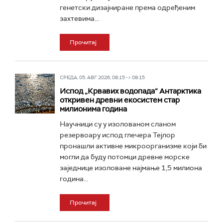
генетски дизајниране према одређеним
захтевима...
Прочитај
СРЕДА, 05. АВГ 2026, 08:15 -> 08:15
Испод „Крвавих водопада“ Антарктика
откривен древни екосистем стар
милионима година
Научници су у изолованом сланом
резервоару испод глечера Тејлор
пронашли активне микроорганизме који би
могли да буду потомци древне морске
заједнице изоловане најмање 1,5 милиона
година...
Прочитај