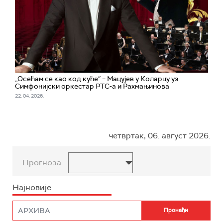
„Осећам се као код куће“ – Мацујев у Коларцу уз
Симфонијски оркестар РТС-а и Рахмањинова
22. 04. 2026.
четвртак, 06. август 2026.
Прогноза
Најновије