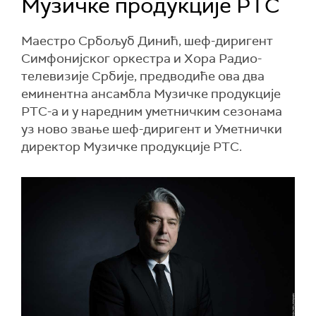
Музичке продукције РТС
Маестро Србољуб Динић, шеф-диригент
Симфонијског оркестра и Хора Радио-
телевизије Србије, предводиће ова два
еминентна ансамбла Музичке продукције
РТС-а и у наредним уметничким сезонама
уз ново звање шеф-диригент и Уметнички
директор Музичке продукције РТС.