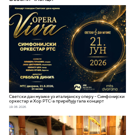
Светски дан музике уз италијанску оперу – Симфонијски
оркестар и Хор РТС-а приређују гала концерт
19. 06. 2026.