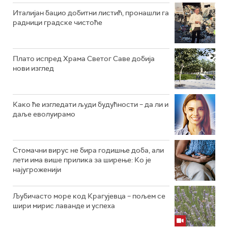
Италијан бацио добитни листић, пронашли га
радници градске чистоће
Плато испред Храма Светог Саве добија
нови изглед
Како ће изгледати људи будућности – да ли и
даље еволуирамо
Стомачни вирус не бира годишње доба, али
лети има више прилика за ширење: Ко је
најугроженији
Љубичасто море код Крагујевца – пољем се
шири мирис лаванде и успеха