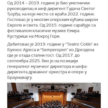
Од 2014 – 2019. године је био уметнички
руководилац и шеф диригент Гудача Светог
Ђорђа, на које место се враћа 2022. године.
Гостовао је у многим оперским кућама широм
Европе и света. Од 2015. године сарађује са
фестивалом класичне музике Емира
Кустурице на Мокрој Гори.
Дебитовао је 2019. године у "Teatro Colón” из
Буенос Ајреса и "Semperoperi” из Дрездена
где је отада стални гост. Од 2017. до
септембра 2025. био је на позицији
генералног музичког директора и шефа-
диригента државног оркестра и опере у
Брауншвајгу.