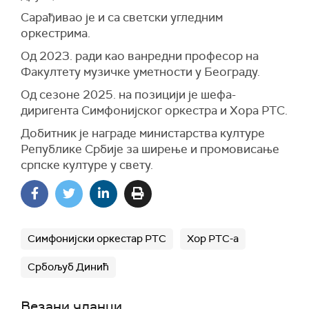
Сарађивао је и са светски угледним
оркестрима.
Од 2023. ради као ванредни професор на
Факултету музичке уметности у Београду.
Од сезоне 2025. на позицији је шефа-
диригента Симфонијског оркестра и Хора РТС.
Добитник је награде министарства културе
Републике Србије за ширење и промовисање
српске културе у свету.
Симфонијски оркестар РТС
Хор РТС-а
Србољуб Динић
Везани чланци