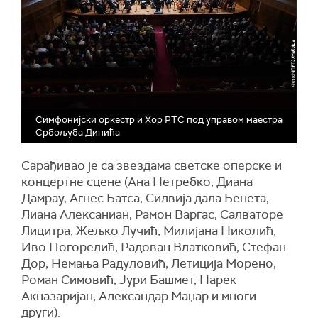
Симфонијски оркестр и Хор РТС под управом маестра
Србољуба Динића
Сарађивао је са звездама светске оперске и
концертне сцене (Ана Нетребко, Диана
Дамрау, Агнес Батса, Силвија дала Бенета,
Лиана Алексаниан, Рамон Варгас, Салваторе
Лицитра, Жељко Лучић, Милијана Николић,
Иво Погорелић, Радован Влатковић, Стефан
Дор, Немања Радуловић, Летиција Морено,
Роман Симовић, Јури Башмет, Нарек
Акназаријан, Александар Маџар и многи
други).