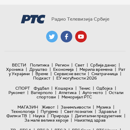
Радио Телевизија Србије
|
|
|
|
ВЕСТИ
Политика
Регион
Свет
Србија данас
|
|
|
|
Хроника
Друштво
Економија
Мерила времена
Рат
|
|
|
|
у Украјини
Време
Сервисне вести
Сматрачница
|
Подкаст
ЕУ могућности 2026
|
|
|
|
СПОРТ
Фудбал
Кошарка
Тенис
Одбојка
|
|
|
|
Рукомет
Ватерполо
Атлетика
Ауто-мото
Остали
|
спортови
Меморијал РТС
|
|
|
МАГАЗИН
Живот
Занимљивости
Музика
|
|
|
|
Технологијa
Путујемо
Свет познатих
Здравље
|
|
|
|
Филм и ТВ
Наука
Природа
Дигитални предузетник
|
За мале велике хероје
Наизглед здрав