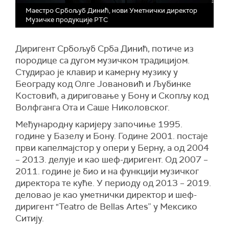
Маестро Србољуб Динић, нови Уметнички директор
Музичке продукције РТС
Диригент Србољуб Срба Динић, потиче из
породице са дугом музичком традицијом.
Студирао је клавир и камерну музику у
Београду код Олге Јовановић и Љубинке
Костовић, а дириговање у Бону и Скопљу код
Волфганга Ота и Саше Николовског.
Међународну каријеру започиње 1995.
године у Базелу и Бону. Године 2001. постаје
први капелмајстор у опери у Берну, а од 2004
– 2013. делује и као шеф-диригент. Од 2007 –
2011. године је био и на функцији музичког
директора те куће. У периоду од 2013 – 2019.
деловао је као уметнички директор и шеф-
диригент "Teatro de Bellas Artes” у Мексико
Ситију.