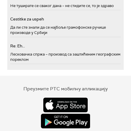
Не туширате се сваког дана – не стидите се, то је здраво
Cestitke za uspeh
Да ли сте знали да се најбоље грамофонске ручице
производе у Србији
Re: Eh...
Лесковачка спржа – производ са заштићеним географским
пореклом
Преузмите РТС мобилну апликацију