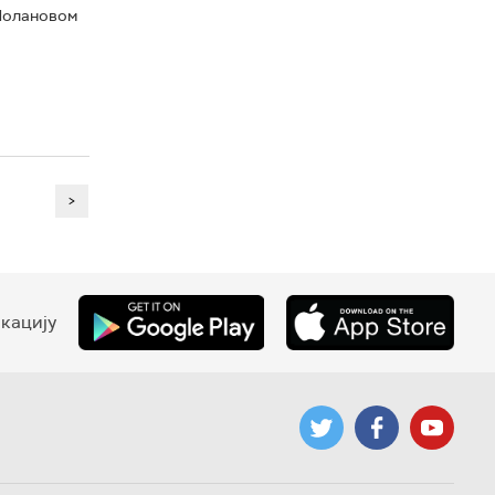
 Нолановом
>
кацију