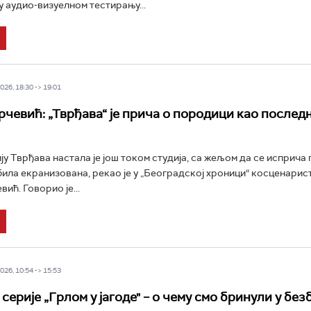
у аудио-визуелном тестирању...
26, 18:30 -> 19:01
рчевић: „Тврђава“ је прича о породици као после
ју Тврђава настала је још током студија, са жељом да се исприча 
 била екранизована, рекао је у „Београдској хроници“ косценарис
ић. Говорио је...
26, 10:54 -> 15:53
серије „Грлом у јагоде" – о чему смо бринули у бе