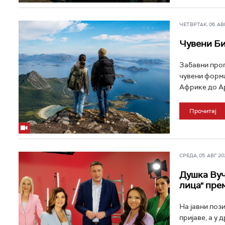
ЧЕТВРТАК, 06. АВГ 
Чувени Би
Забавни прог
чувени форма
Африке до Ар
Прочитај
СРЕДА, 05. АВГ 202
Душка Вуч
лица" пр
На јавни поз
пријаве, а у 