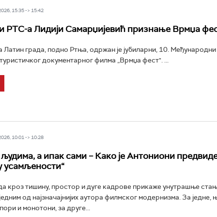
26, 15:35 -> 15:42
 РТС-а Лидији Самарџијевић признање Врмџа фе
 Латин града, подно Ртња, одржан је јубиларни, 10. Међународн
туристичког документарног филма „Врмџа фест". ...
26, 10:01 -> 10:28
људима, а ипак сами – Како је Антониони предвид
у усамљености“
а кроз тишину, простор и дуге кадрове прикаже унутрашње ста
 једним од најзначајнијих аутора филмског модернизма. За једне, 
ори и монотони, за друге...