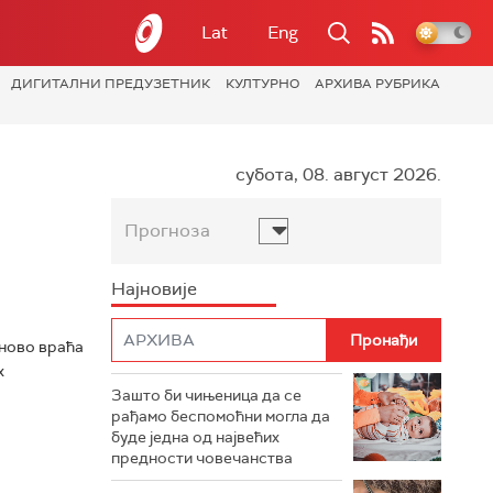
Lat
Eng
ДИГИТАЛНИ ПРЕДУЗЕТНИК
КУЛТУРНО
АРХИВА РУБРИКА
субота, 08. август 2026.
Прогноза
Најновије
оново враћа
х
Зашто би чињеница да се
рађамо беспомоћни могла да
буде једна од највећих
предности човечанства