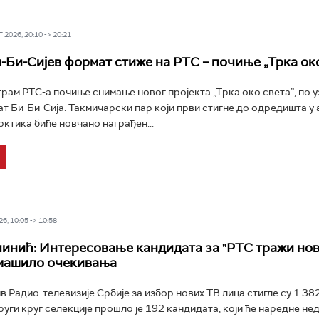
2026, 20:10 -> 20:21
-Би-Сијев формат стиже на РТС – почиње „Трка око
рам РТС-а почиње снимање новог пројекта „Трка око света”, по у
т Би-Би-Сија. Такмичарски пар који први стигне до одредишта у 
ктика биће новчано награђен...
6, 10:05 -> 10:58
инић: Интересовање кандидата за "РТС тражи но
емашило очекивања
ив Радио-телевизије Србије за избор нових ТВ лица стигле су 1.38
други круг селекције прошло је 192 кандидата, који ће наредне н