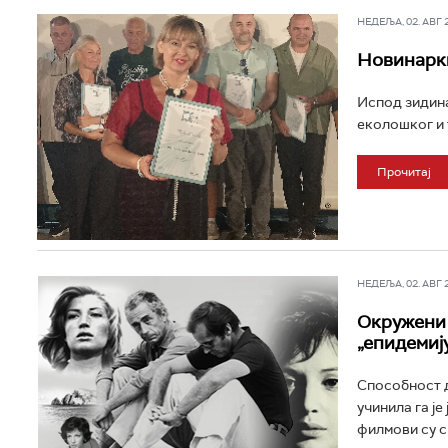
НЕДЕЉА, 02. АВГ 20
Новинарки
Испод зидина
еколошког и 
Прочитај
НЕДЕЉА, 02. АВГ 20
Окружени 
„епидемиј
Способност д
учинила га је
филмови су сп