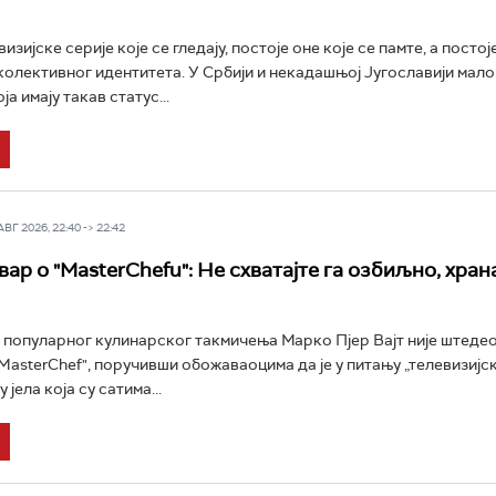
изијске серије које се гледају, постоје оне које се памте, а постоје
колективног идентитета. У Србији и некадашњој Југославији мало 
а имају такав статус...
Г 2026, 22:40 -> 22:42
ар о "MasterChefu": Не схватајте га озбиљно, храна
 популарног кулинарског такмичења Марко Пјер Вајт није штедео
"MasterChef", поручивши обожаваоцима да је у питању „телевизијск
 јела која су сатима...