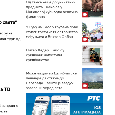
Од танке жице до уникатних
предмета – како се у
Манаковој кући чува вештина
филиграна
 света“
У Гучу на Сабор трубача први
стигли гости из иностранства,
зору на
међу њима и Виктор Орбан
авантури од
Питер Хедер: Како су
хришћани напустили
хришћанство
Може ли дим из Делиблатске
пешчаре да стигне до
Београда – зашто је ваздух
загађен и усред лета
ва ТВ
2 исправне
едеље