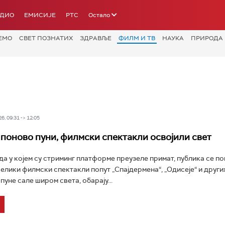
АДИО
ЕМИСИЈЕ
РТС
Остало
ЕМО
СВЕТ ПОЗНАТИХ
ЗДРАВЉЕ
ФИЛМ И ТВ
НАУКА
ПРИРОДА
6, 09:31 -> 12:05
поново пуни, филмски спектакли освојили свет
а у којем су стриминг платформе преузеле примат, публика се п
Велики филмски спектакли попут „Спајдермена“, „Одисеје“ и други
уне сале широм света, обарају...