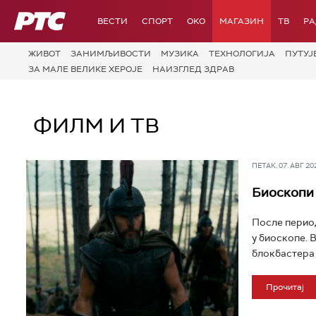
РТС
ВЕСТИ
СПОРТ
OKO
МАГАЗИН
ТВ
Р
ЖИВОТ
ЗАНИМЉИВОСТИ
МУЗИКА
ТЕХНОЛОГИЈA
ПУТУЈ
ЗА МАЛЕ ВЕЛИКЕ ХЕРОЈЕ
НАИЗГЛЕД ЗДРАВ
ФИЛМ И ТВ
ПЕТАК, 07. АВГ 202
Биоскопи 
После период
у биоскопе. 
блокбастера п
Прочитај