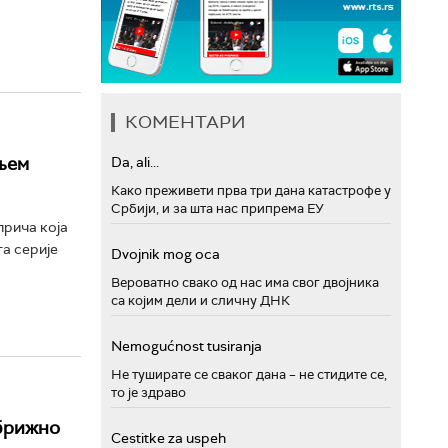
КОМЕНТАРИ
дњем
Da, ali...
Како преживети прва три дана катастрофе у
Србији, и за шта нас припрема ЕУ
прича која
та серије
Dvojnik mog oca
Вероватно свако од нас има свог двојника
са којим дели и сличну ДНК
Nemogućnost tusiranja
Не туширате се сваког дана – не стидите се,
то је здраво
збрижно
Cestitke za uspeh