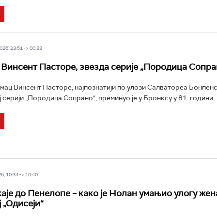
26, 23:51 -> 00:33
Винсент Пасторе, звезда серије „Породица Сопра
мац Винсент Пасторе, најпознатији по улози Салватореа Бонпенс
 серији „Породица Сопрано“, преминуо је у Бронксу у 81. години..
6, 10:34 -> 10:40
аје до Пенелопе – како је Нолан умањио улогу жен
 „Одисеји“