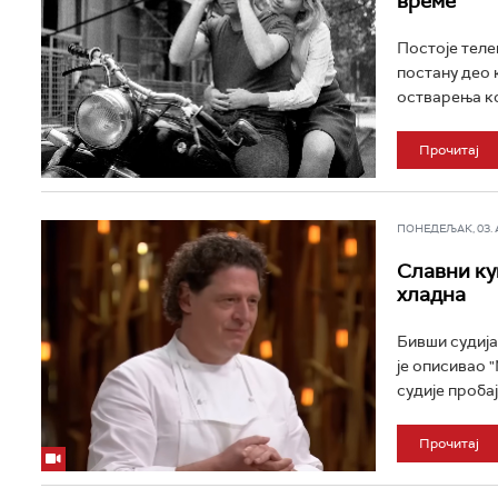
време
Постоје телев
постану део 
остварења кој
Прочитај
ПОНЕДЕЉАК, 03. АВ
Славни кув
хладна
Бивши судија
је описивао 
судије пробају
Прочитај