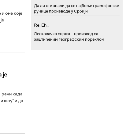
Да ли сте знали да се најбоље грамофонске
ручице производе у Србији
 и оне које
је
Re: Eh...
Лесковачка спржа – производ са
заштићеним географским пореклом
 је
 речи када
и шоу” и да