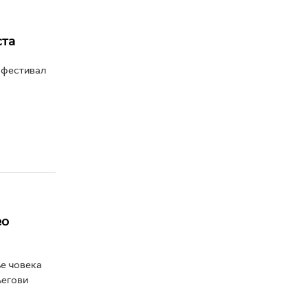
ста
и фестивал
ео
ње човека
његови