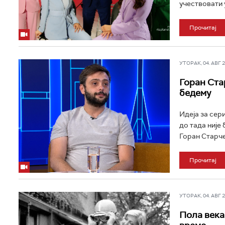
учествовати 
Прочитај
УТОРАК, 04. АВГ 20
Горан Ста
бедему
Идеја за сери
до тада није
Горан Старчев
Прочитај
УТОРАК, 04. АВГ 20
Пола века 