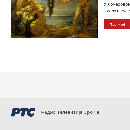
У Хомеровом 
филму нема. К
Прочитај
Радио Телевизија Србије