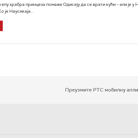
епу храбра принцеза помаже Одисеју да се врати кући – али је у
о је Наусикаја...
Преузмите РТС мобилну апли