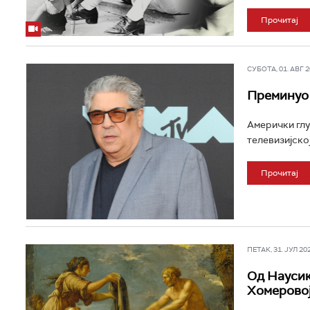
Прочитај
СУБОТА, 01. АВГ 20
Преминуо 
Амерички глу
телевизијској
Прочитај
ПЕТАК, 31. ЈУЛ 202
Од Наусик
Хомеровој