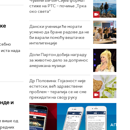
Чувени Би-Би-Сијев формат
стиже на РТС – почиње „Трка
око света“
ске
Дански ученици ће морати
усмено да бране радове да не
би варали помоћу вештачке
интелигенције
осебно
, иста нада
Доли Партон добија награду
за животно дело за допринос
американа музици
Др Половина: Гојазност није
естетски, већ здравствени
проблем – терапија се не сме
прекидати на своју руку
нде и
е више од
вредних