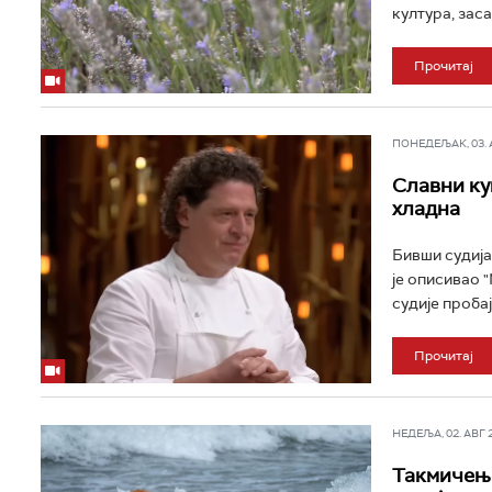
култура, заса
Прочитај
ПОНЕДЕЉАК, 03. АВ
Славни кув
хладна
Бивши судија
је описивао 
судије пробају
Прочитај
НЕДЕЉА, 02. АВГ 20
Такмичење