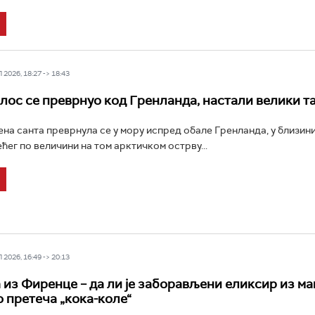
2026, 18:27 -> 18:43
лос се преврнуо код Гренланда, настали велики т
на санта преврнула се у мору испред обале Гренланда, у близин
ћег по величини на том арктичком острву...
2026, 16:49 -> 20:13
 из Фиренце – да ли је заборављени еликсир из м
 претеча „кока-коле“