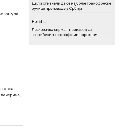
Да ли сте знали да се најбоље грамофонске
ручице производе у Србији
фовању за
Re: Eh...
Лесковачка спржа – производ са
заштићеним географским пореклом
лагана,
 вечерима,