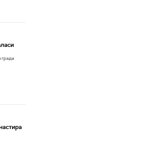
аласи
и града
анастира