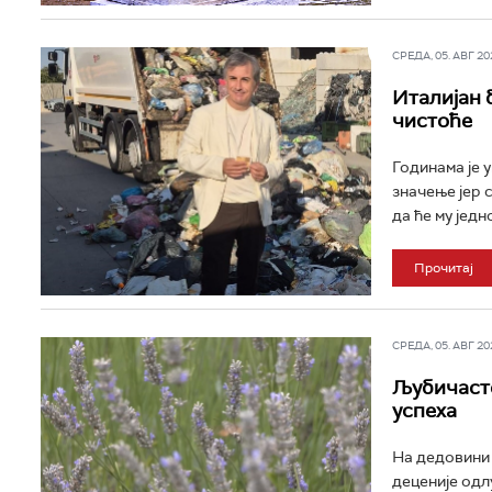
СРЕДА, 05. АВГ 202
Италијан 
чистоће
Годинама је 
значење јер с
да ће му једн
Прочитај
СРЕДА, 05. АВГ 202
Љубичасто
успеха
На дедовини 
деценије одл