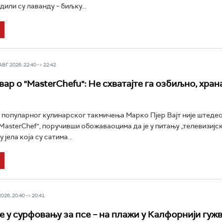
дили су лаванду – биљку...
Г 2026, 22:40 -> 22:42
ар о "MasterChefu": Не схватајте га озбиљно, храна
 популарног кулинарског такмичења Марко Пјер Вајт није штедео
"MasterChef", поручивши обожаваоцима да је у питању „телевизијск
 јела која су сатима...
26, 20:40 -> 20:41
 у сурфовању за псе – на плажи у Калфорнији гужв