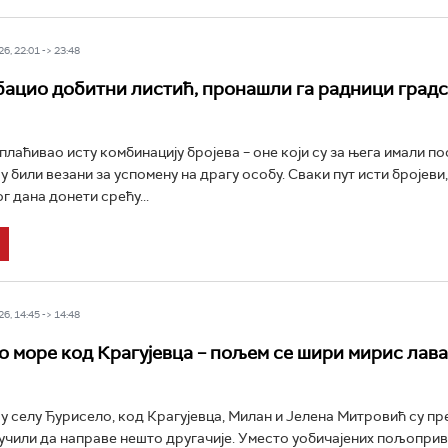
6, 22:01 -> 23:48
бацио добитни листић, пронашли га радници град
уплаћивао исту комбинацију бројева – оне који су за њега имали п
у били везани за успомену на драгу особу. Сваки пут исти бројеви
ог дана донети срећу...
6, 14:45 -> 14:48
 море код Крагујевца – пољем се шири мирис лава
у селу Ђурисело, код Крагујевца, Милан и Јелена Митровић су пр
учили да направе нешто другачије. Уместо уобичајених пољопри