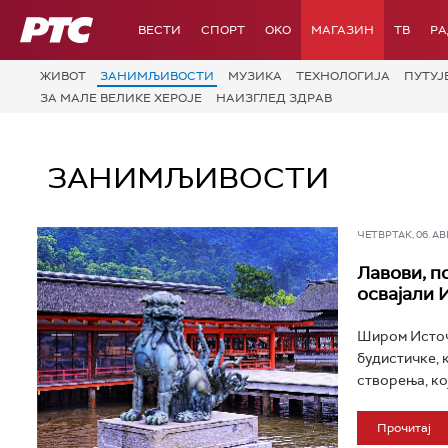
РТС
ВЕСТИ
СПОРТ
OKO
МАГАЗИН
ТВ
Р
ЖИВОТ
ЗАНИМЉИВОСТИ
МУЗИКА
ТЕХНОЛОГИЈA
ПУТУЈ
ЗА МАЛЕ ВЕЛИКЕ ХЕРОЈЕ
НАИЗГЛЕД ЗДРАВ
ЗАНИМЉИВОСТИ
ЧЕТВРТАК, 06. АВГ 
Лавови, п
освајали 
Широм Источн
будистичке, 
створења, кој
Прочитај