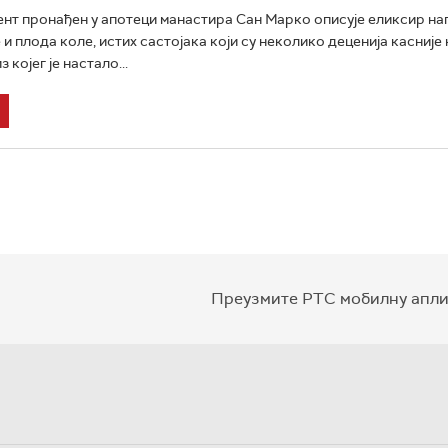
нт пронађен у апотеци манастира Сан Марко описује еликсир н
 и плода коле, истих састојака који су неколико деценија касниј
 којег је настало...
Преузмите РТС мобилну апли