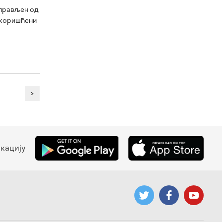
аправљен од
е коришћени
>
кацију