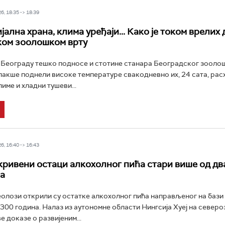
6, 18:35 -> 18:39
јална храна, клима уређаји... Како је током врелих 
ком зоолошком врту
 Београду тешко подносе и стотине станара Београдског зоолош
лакше поднели високе температуре свакодневно их, 24 сата, расх
име и хладни тушеви...
6, 16:40 -> 16:43
кривени остаци алкохолног пића стари више од дв
а
олози открили су остатке алкохолног пића направљеног на бази
.300 година. Налаз из аутономне области Нингсија Хуеј на север
е доказе о развијеним...