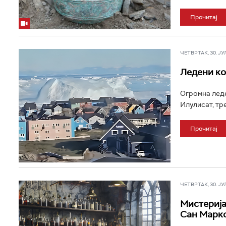
Прочитај
ЧЕТВРТАК, 30. ЈУЛ 
Ледени ко
Огромна леде
Илулисат, тре
Прочитај
ЧЕТВРТАК, 30. ЈУЛ 
Мистерија
Сан Марко