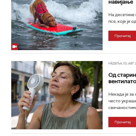
навијање
На десетине 
псе, које је
Прочитај
НЕДЕЉА, 02. АВГ 20
Од старин
вентилато
Некада је за
често украше
свечаностима
Прочитај