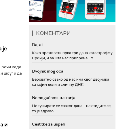
КОМЕНТАРИ
Da, ali...
 је
Како преживети прва три дана катастрофе у
Србији, и за шта нас припрема ЕУ
 речи када
Dvojnik mog oca
и шоу” и да
Вероватно свако од нас има свог двојника
са којим дели и сличну ДНК
Nemogućnost tusiranja
Не туширате се сваког дана – не стидите се,
то је здраво
а и
Cestitke za uspeh