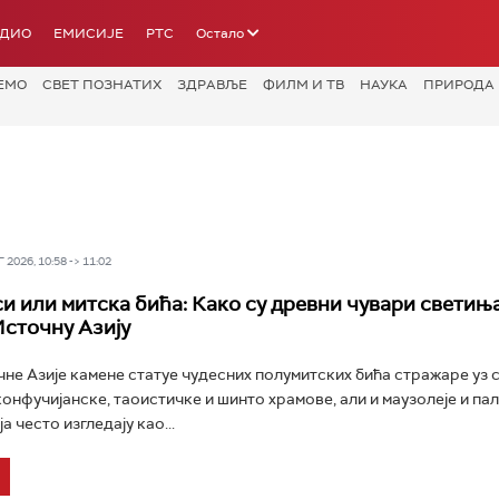
АДИО
ЕМИСИЈЕ
РТС
Остало
ЕМО
СВЕТ ПОЗНАТИХ
ЗДРАВЉЕ
ФИЛМ И ТВ
НАУКА
ПРИРОДА
2026, 10:58 -> 11:02
си или митска бића: Како су древни чувари светињ
Источну Азију
е Азије камене статуе чудесних полумитских бића стражаре уз 
конфучијанске, таоистичке и шинто храмове, али и маузолеје и пал
а често изгледају као...