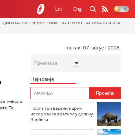
Lat
Eng
ДИГИТАЛНИ ПРЕДУЗЕТНИК
КУЛТУРНО
АРХИВА РУБРИКА
петак, 07. август 2026.
Прогноза
Најновије
а
светилишта:
ате. Та
После три деценије црни
носорози се вратили у долину
Замбези