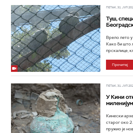
ПЕТАК, 31. ЈУЛ 202
Туш, специ
Београдс
Врело лето у
Како би што 
прскалице, кл
Прочитај
ПЕТАК, 31. ЈУЛ 202
У Кини от
миленијум
Кинески архе
старог око 2
пружио је нов