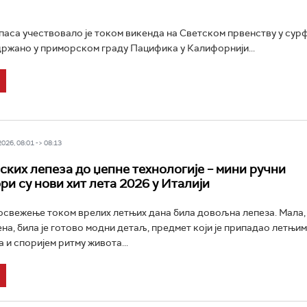
паса учествовало је током викенда на Светском првенству у сур
 одржано у приморском граду Пацифика у Калифорнији...
26, 08:01 -> 08:13
ских лепеза до џепне технологије – мини ручни
ри су нови хит лета 2026 у Италији
 освежење током врелих летњих дана била довољна лепеза. Мала, 
на, била је готово модни детаљ, предмет који је припадао летњим
 и споријем ритму живота...