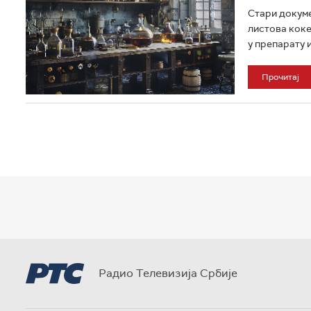
Стари докуме
листова коке
у препарату из
Прочитај
Радио Телевизија Србије