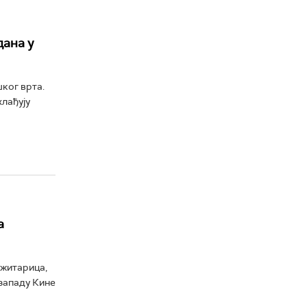
дана у
ког врта.
лађују
а
 житарица,
озападу Кине