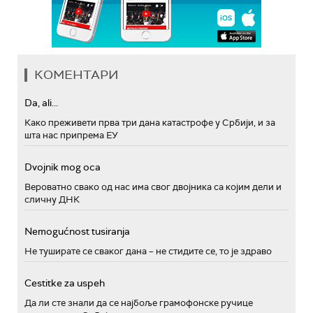
КОМЕНТАРИ
Da, ali...
Како преживети прва три дана катастрофе у Србији, и за
шта нас припрема ЕУ
Dvojnik mog oca
Вероватно свако од нас има свог двојника са којим дели и
сличну ДНК
Nemogućnost tusiranja
Не туширате се сваког дана – не стидите се, то је здраво
Cestitke za uspeh
Да ли сте знали да се најбоље грамофонске ручице