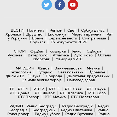
|
|
|
|
ВЕСТИ
Политика
Регион
Свет
Србија данас
|
|
|
|
Хроника
Друштво
Економија
Мерила времена
Рат
|
|
|
|
у Украјини
Време
Сервисне вести
Сматрачница
|
Подкаст
ЕУ могућности 2026
|
|
|
|
СПОРТ
Фудбал
Кошарка
Тенис
Одбојка
|
|
|
|
Рукомет
Ватерполо
Атлетика
Ауто-мото
Остали
|
спортови
Меморијал РТС
|
|
|
МАГАЗИН
Живот
Занимљивости
Музика
|
|
|
|
Технологијa
Путујемо
Свет познатих
Здравље
|
|
|
|
Филм и ТВ
Наука
Природа
Дигитални предузетник
|
За мале велике хероје
Наизглед здрав
|
|
|
|
|
ТВ
РТС 1
РТС 2
РТС 3
РТС Свет
РТС Наука
|
|
|
|
РТС Драма
РТС Живот
РТС Класика
РТС Коло
|
|
РТС Трезор
РТС Музика
РТС Полетарац
|
|
РАДИО
Радио Београд 1
Радио Београд 2
Радио
|
|
|
Београд 3
Београд 202
Радио Плетеница
Радио
|
|
|
Рокенролер
Радио Џубокс
Радио Вртешка
Радио