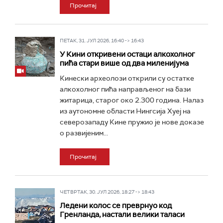
Прочитај
ПЕТАК, 31. ЈУЛ 2026, 16:40 -> 16:43
У Кини откривени остаци алкохолног
пића стари више од два миленијума
Кинески археолози открили су остатке
алкохолног пића направљеног на бази
житарица, старог око 2.300 година. Налаз
из аутономне области Нингсија Хуеј на
северозападу Кине пружио је нове доказе
о развијеним...
Прочитај
ЧЕТВРТАК, 30. ЈУЛ 2026, 18:27 -> 18:43
Ледени колос се преврнуо код
Гренланда, настали велики таласи