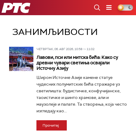
РТС
ЗАНИМЉИВОСТИ
ЧЕТВРТАК, 06. АВГ 2026, 10:58 -> 11:02
Лавови, пси или митска бића: Како су
древни чувари светиња освајали
Источну Азију
Широм Источне Азије камене статуе
чудесних полумитских бића стражаре уз
светилишта: будистичке, конфучијанске,
таоистичке и шинто храмове, али и
маузолеје и палате. Та створења, која често
изгледају као...
Прочитај