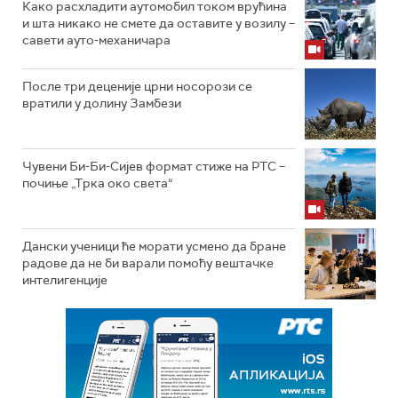
Како расхладити аутомобил током врућина
и шта никако не смете да оставите у возилу –
савети ауто-механичара
После три деценије црни носорози се
вратили у долину Замбези
Чувени Би-Би-Сијев формат стиже на РТС –
почиње „Трка око света“
Дански ученици ће морати усмено да бране
радове да не би варали помоћу вештачке
интелигенције