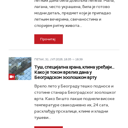
летњих дана била довољна лепеза. Мала,
лагана, често украшена, била је готово
модни детаљ, предмет који је припадао
летњим вечерима, свечаностима и
споријем ритму живота...
Прочитај
ПЕТАК, 31. ЈУЛ 2026, 18:35 -> 18:39
Туш, специјална храна, клима уређаји...
Како је током врелих дана у
Београдском зоолошком врту
Врело лето у Београду тешко подносе и
стотине станара Београдског зоолошког
врта. Како би што лакше поднели високе
температуре свакодневно их, 24 сата,
расхлађују прскалице, климе и хладни
тушеви...