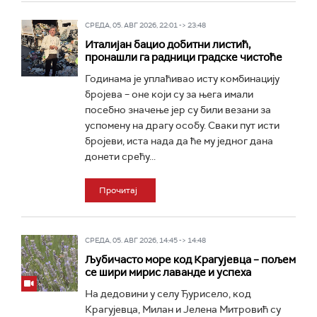
СРЕДА, 05. АВГ 2026, 22:01 -> 23:48
Италијан бацио добитни листић,
пронашли га радници градске чистоће
Годинама је уплаћивао исту комбинацију
бројева – оне који су за њега имали
посебно значење јер су били везани за
успомену на драгу особу. Сваки пут исти
бројеви, иста нада да ће му једног дана
донети срећу...
Прочитај
СРЕДА, 05. АВГ 2026, 14:45 -> 14:48
Љубичасто море код Крагујевца – пољем
се шири мирис лаванде и успеха
На дедовини у селу Ђурисело, код
Крагујевца, Милан и Јелена Митровић су