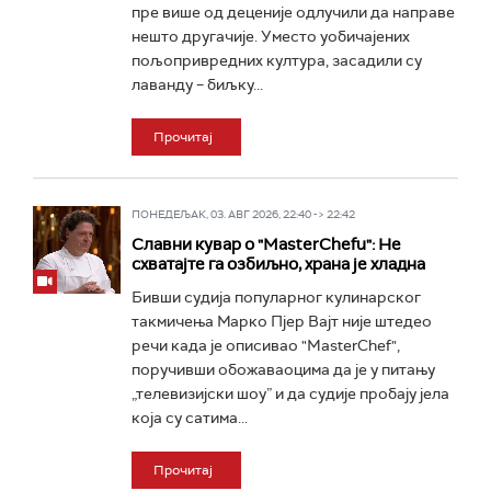
пре више од деценије одлучили да направе
нешто другачије. Уместо уобичајених
пољопривредних култура, засадили су
лаванду – биљку...
Прочитај
ПОНЕДЕЉАК, 03. АВГ 2026, 22:40 -> 22:42
Славни кувар о "MasterChefu": Не
схватајте га озбиљно, храна је хладна
Бивши судија популарног кулинарског
такмичења Марко Пјер Вајт није штедео
речи када је описивао "MasterChef",
поручивши обожаваоцима да је у питању
„телевизијски шоу” и да судије пробају јела
која су сатима...
Прочитај