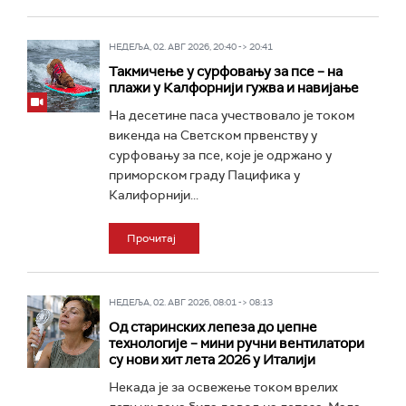
НЕДЕЉА, 02. АВГ 2026, 20:40 -> 20:41
Такмичење у сурфовању за псе – на
плажи у Калфорнији гужва и навијање
На десетине паса учествовало је током
викенда на Светском првенству у
сурфовању за псе, које је одржано у
приморском граду Пацифика у
Калифорнији...
Прочитај
НЕДЕЉА, 02. АВГ 2026, 08:01 -> 08:13
Од старинских лепеза до џепне
технологије – мини ручни вентилатори
су нови хит лета 2026 у Италији
Некада је за освежење током врелих