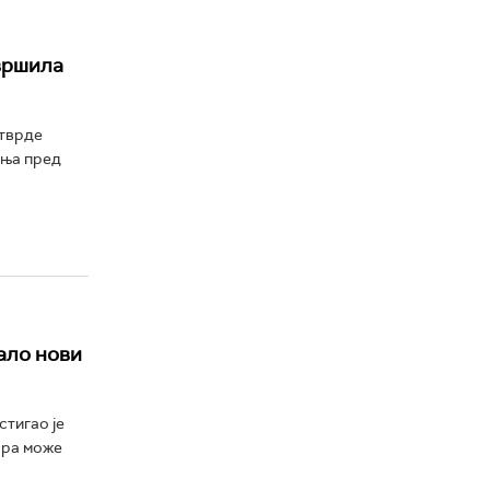
вршила
 тврде
ања пред
тало нови
стигао је
ара може