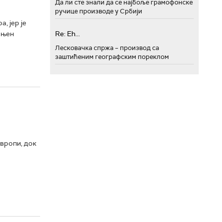
Да ли сте знали да се најбоље грамофонске
ручице производе у Србији
, јер је
 њен
Re: Eh...
Лесковачка спржа – производ са
заштићеним географским пореклом
Европи, док