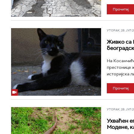
Прочитај
УТОРАК, 28. ЈУЛ 20
Живко са 
београдск
На Косанчиће
престонице ж
историјска ли
Прочитај
УТОРАК, 28. ЈУЛ 20
Ухваћен ег
Модене, к