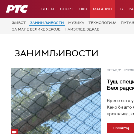
РТС
ВЕСТИ
СПОРТ
OKO
МАГАЗИН
ТВ
Р
ЖИВОТ
ЗАНИМЉИВОСТИ
МУЗИКА
ТЕХНОЛОГИЈA
ПУТУЈ
ЗА МАЛЕ ВЕЛИКЕ ХЕРОЈЕ
НАИЗГЛЕД ЗДРАВ
ЗАНИМЉИВОСТИ
ПЕТАК, 31. ЈУЛ 202
Туш, специ
Београдс
Врело лето у
Како би што 
прскалице, кл
Прочитај