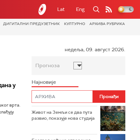
Lat
Eng
ДИГИТАЛНИ ПРЕДУЗЕТНИК
КУЛТУРНО
АРХИВА РУБРИКА
недеља, 09. август 2026.
Прогноза
Најновије
дана у
ког врта.
лађују
Живот на Земљи се два пута
развио, показује нова студија