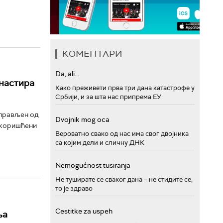
КОМЕНТАРИ
Da, ali...
анастира
Како преживети прва три дана катастрофе у
Србији, и за шта нас припрема ЕУ
аправљен од
Dvojnik mog oca
е коришћени
Вероватно свако од нас има свог двојника
са којим дели и сличну ДНК
Nemogućnost tusiranja
Не туширате се сваког дана – не стидите се,
то је здраво
Cestitke za uspeh
ња