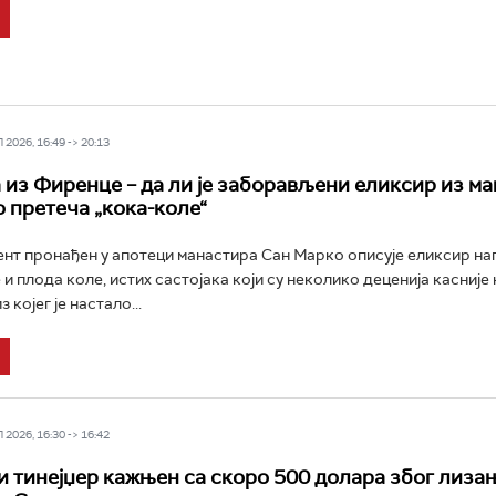
2026, 16:49 -> 20:13
 из Фиренце – да ли је заборављени еликсир из м
 претеча „кока-коле“
нт пронађен у апотеци манастира Сан Марко описује еликсир н
 и плода коле, истих састојака који су неколико деценија касниј
 којег је настало...
2026, 16:30 -> 16:42
 тинејџер кажњен са скоро 500 долара због лиза