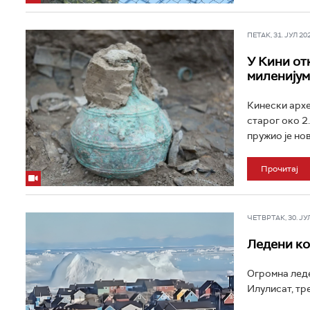
ПЕТАК, 31. ЈУЛ 202
У Кини от
миленијум
Кинески архе
старог око 2
пружио је нов
Прочитај
ЧЕТВРТАК, 30. ЈУЛ 
Ледени ко
Огромна леде
Илулисат, тре