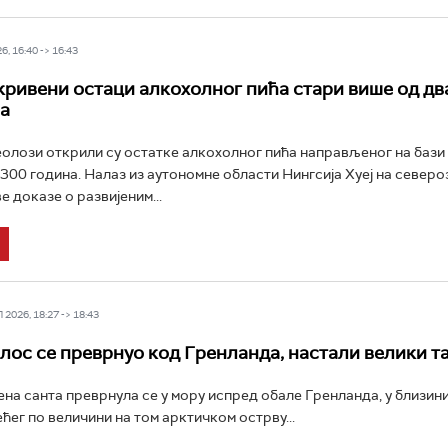
6, 16:40 -> 16:43
кривени остаци алкохолног пића стари више од дв
а
олози открили су остатке алкохолног пића направљеног на бази
.300 година. Налаз из аутономне области Нингсија Хуеј на север
е доказе о развијеним...
2026, 18:27 -> 18:43
лос се преврнуо код Гренланда, настали велики т
на санта преврнула се у мору испред обале Гренланда, у близин
ћег по величини на том арктичком острву...