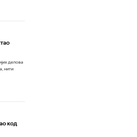
стао
ијих делова
а, нити
ао код