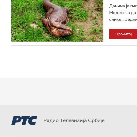
Данима је гм
Модене, а да
слике... Једни
Прочитај
Радио Телевизија Србије