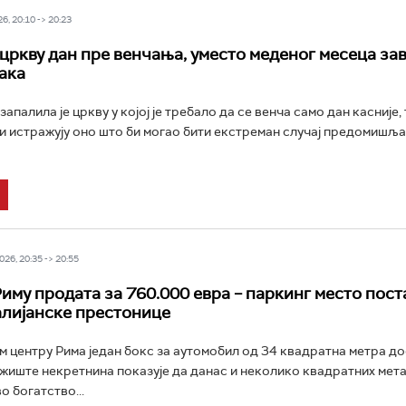
6, 20:10 -> 20:23
цркву дан пре венчања, уместо меденог месеца за
ака
запалила је цркву у којој је требало да се венча само дан касније,
и истражују оно што би могао бити екстреман случај предомишљ
26, 20:35 -> 20:55
Риму продата за 760.000 евра – паркинг место пос
алијанске престонице
м центру Рима један бокс за аутомобил од 34 квадратна метра до
ржиште некретнина показује да данас и неколико квадратних мет
о богатство...