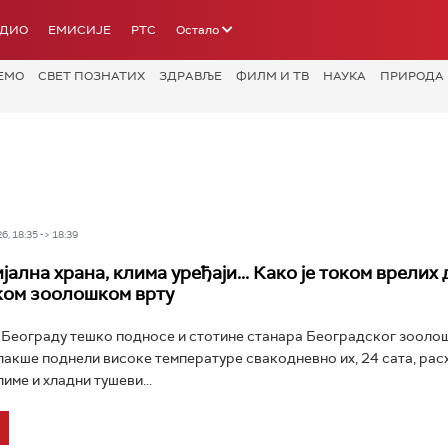
АДИО
ЕМИСИЈЕ
РТС
Остало
ЕМО
СВЕТ ПОЗНАТИХ
ЗДРАВЉЕ
ФИЛМ И ТВ
НАУКА
ПРИРОДА
6, 18:35 -> 18:39
јална храна, клима уређаји... Како је током врелих 
ком зоолошком врту
 Београду тешко подносе и стотине станара Београдског зоолош
лакше поднели високе температуре свакодневно их, 24 сата, расх
име и хладни тушеви...