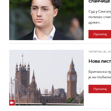
сламчице 
Суд у Сингап
полизао слам
држач...
Прочитај
ЧЕТВРТАК, 30. ЈУЛ 
Нова листа
Британска пр
је на глобалн
Прочитај