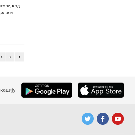
толи, код
делили
<<
<
>
кацију