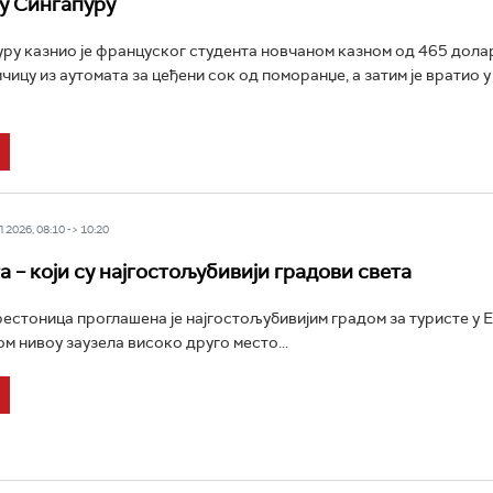
у Сингапуру
уру казнио је француског студента новчаном казном од 465 долара
чицу из аутомата за цеђени сок од поморанџе, а затим је вратио у
2026, 08:10 -> 10:20
 – који су најгостољубивији градови света
естоница проглашена је најгостољубивијим градом за туристе у 
ом нивоу заузела високо друго место...