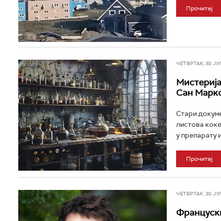
Прочитај
ЧЕТВРТАК, 30. ЈУЛ 
Мистерија
Сан Марко
Стари докуме
листова коке
у препарату из
Прочитај
ЧЕТВРТАК, 30. ЈУЛ 
Француски