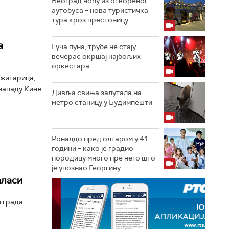
Београд ноћу из отвореног
аутобуса – нова туристичка
тура кроз престоницу
а
Гуча пуна, трубе не стају –
вечерас окршај најбољих
оркестара
 житарица,
озападу Кине
Дивља свиња залутала на
метро станицу у Будимпешти
Роналдо пред олтаром у 41.
години – како је градио
породицу много пре него што
је упознао Георгину
аласи
и града