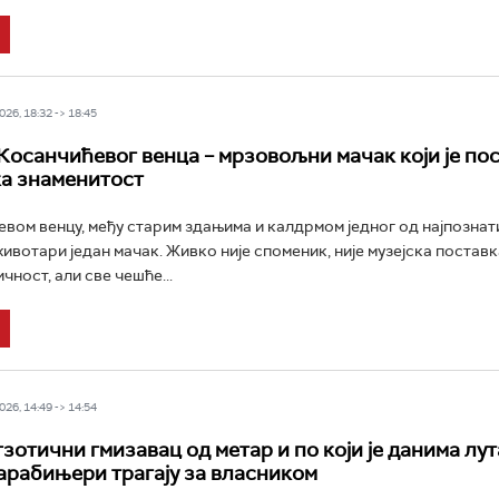
26, 18:32 -> 18:45
Косанчићевог венца – мрзовољни мачак који је по
а знаменитост
вом венцу, међу старим здањима и калдрмом једног од најпознат
ивотари један мачак. Живко није споменик, није музејска поставк
чност, али све чешће...
26, 14:49 -> 14:54
зотични гмизавац од метар и по који је данима лут
арабињери трагају за власником