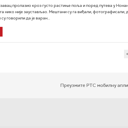
изавац пролазио кроз густо растиње поља и поред путева у Нонан
 га нико није заустављао. Мештани су га виђали, фотографисали, 
 су говорили да је варан...
Преузмите РТС мобилну апли