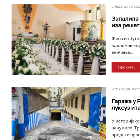
СРЕДА, 29. ЈУЛ 202
Запалила 
иза решет
Жена из Јуте 
надлежни кој
венчање...
Прочитај
УТОРАК, 28. ЈУЛ 20
Гаража у 
луксуз ит
У историјско
цену виле. Т
вредети прав