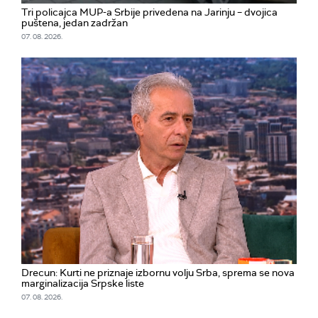
Tri policajca MUP-a Srbije privedena na Jarinju – dvojica
puštena, jedan zadržan
07. 08. 2026.
Drecun: Kurti ne priznaje izbornu volju Srba, sprema se nova
marginalizacija Srpske liste
07. 08. 2026.