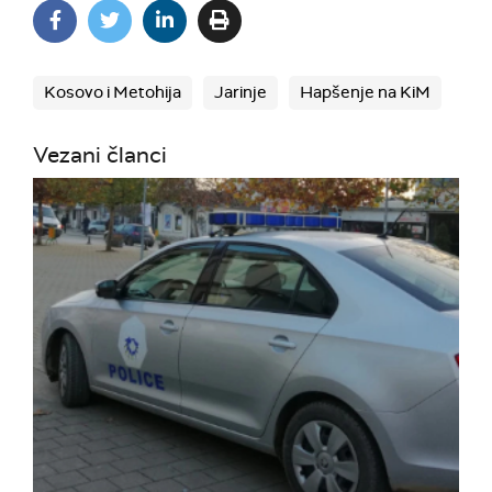
Kosovo i Metohija
Jarinje
Hapšenje na KiM
Vezani članci