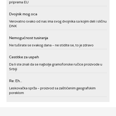
priprema EU
Dvojnik mog oca
Verovatno svako od nas ima svog dvojnika sa kojim deli i sličnu
DNK
Nemogućnost tusiranja
Ne tuširate se svakog dana – ne stidite se, to je zdravo
Cestitke za uspeh
Da li ste znali da se najbolje gramofonske ručice proizvode u
Srbiji
Re: Eh...
Leskovačka sprža – proizvod sa zaštićenim geografskim
poreklom