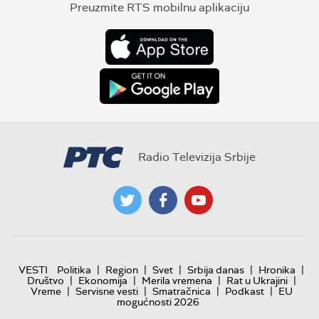
Preuzmite RTS mobilnu aplikaciju
Radio Televizija Srbije
|
|
|
|
|
VESTI
Politika
Region
Svet
Srbija danas
Hronika
|
|
|
|
Društvo
Ekonomija
Merila vremena
Rat u Ukrajini
|
|
|
|
Vreme
Servisne vesti
Smatračnica
Podkast
EU
mogućnosti 2026