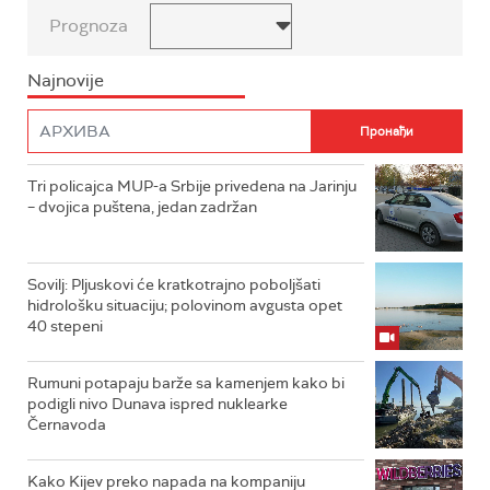
Prognoza
Najnovije
Tri policajca MUP-a Srbije privedena na Jarinju
– dvojica puštena, jedan zadržan
Sovilj: Pljuskovi će kratkotrajno poboljšati
hidrološku situaciju; polovinom avgusta opet
40 stepeni
Rumuni potapaju barže sa kamenjem kako bi
podigli nivo Dunava ispred nuklearke
Černavoda
Kako Kijev preko napada na kompaniju