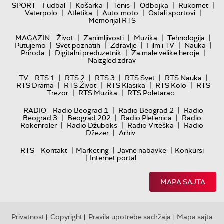
|
|
|
|
|
SPORT
Fudbal
Košarka
Tenis
Odbojka
Rukomet
|
|
|
|
Vaterpolo
Atletika
Auto-moto
Ostali sportovi
Memorijal RTS
|
|
|
|
MAGAZIN
Život
Zanimljivosti
Muzika
Tehnologija
|
|
|
|
|
Putujemo
Svet poznatih
Zdravlje
Film i TV
Nauka
|
|
|
Priroda
Digitalni preduzetnik
Za male velike heroje
Naizgled zdrav
|
|
|
|
|
TV
RTS 1
RTS 2
RTS 3
RTS Svet
RTS Nauka
|
|
|
|
RTS Drama
RTS Život
RTS Klasika
RTS Kolo
RTS
|
|
Trezor
RTS Muzika
RTS Poletarac
|
|
RADIO
Radio Beograd 1
Radio Beograd 2
Radio
|
|
|
Beograd 3
Beograd 202
Radio Pletenica
Radio
|
|
|
Rokenroler
Radio Džuboks
Radio Vrteška
Radio
|
Džezer
Arhiv
|
|
|
RTS
Kontakt
Marketing
Javne nabavke
Konkursi
|
Internet portal
MAPA SAJTA
Privatnost
Copyright
Pravila upotrebe sadržaja
Mapa sajta
|
|
|