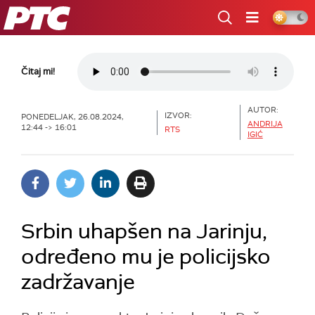
RTS
Čitaj mi!
AUTOR:
IZVOR:
PONEDELJAK, 26.08.2024,
ANDRIJA
12:44 -> 16:01
RTS
IGIĆ
Srbin uhapšen na Jarinju,
određeno mu je policijsko
zadržavanje