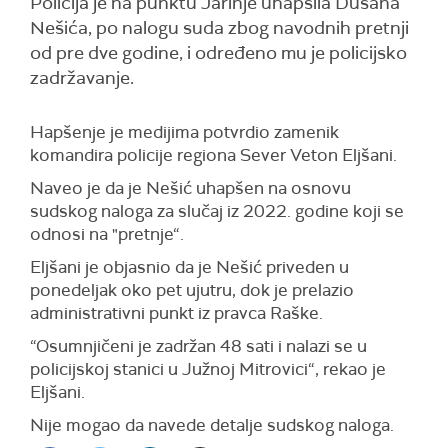
Policija je na punktu Jarinje uhapsila Dušana
Nešića, po nalogu suda zbog navodnih pretnji
od pre dve godine, i određeno mu je policijsko
zadržavanje.
Hapšenje je medijima potvrdio zamenik
komandira policije regiona Sever Veton Eljšani.
Naveo je da je Nešić uhapšen na osnovu
sudskog naloga za slučaj iz 2022. godine koji se
odnosi na "pretnje“.
Eljšani je objasnio da je Nešić priveden u
ponedeljak oko pet ujutru, dok je prelazio
administrativni punkt iz pravca Raške.
“Osumnjičeni je zadržan 48 sati i nalazi se u
policijskoj stanici u Južnoj Mitrovici“, rekao je
Eljšani.
Nije mogao da navede detalje sudskog naloga.