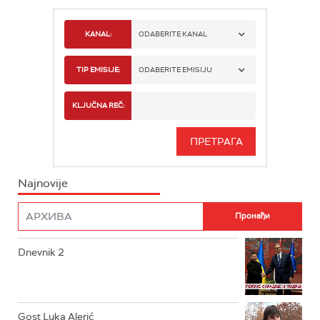
KANAL:
ODABERITE KANAL
RTS 1
TIP EMISIJE:
ODABERITE EMISIJU
RTS 2
SPORT
KLJUČNA REČ:
RTS 3
SERIJA
RTS SVET
INFO
Najnovije
RTS NAUKA
FILM
RTS DRAMA
Dnevnik 2
RTS ŽIVOT
RTS KLASIKA
RTS KOLO
Gost Luka Alerić