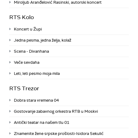
Miroljub Aranđelović Rasinski, autorski koncert
RTS Kolo
Koncert u Župi
Jedna pesma, jedna želja, kolaž
Scena - Divanhana
Veče sevdaha
Leti, leti pesmo moja mila
RTS Trezor
Dobra stara vremena 04
Gostovanje zabavnog orkestra RTB u Moskvi
Antički teatar na našem tlu 01
Znamenite žene srpske prošlosti-Isidora Sekulić