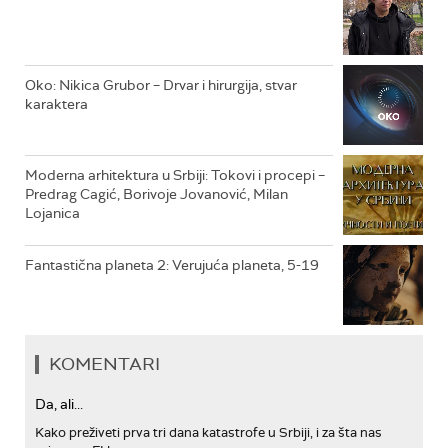
RTS TREZOR
RTS MUZIKA
Oko: Nikica Grubor – Drvar i hirurgija, stvar
karaktera
RTS POLETARAC
Moderna arhitektura u Srbiji: Tokovi i procepi –
Predrag Cagić, Borivoje Jovanović, Milan
Lojanica
Fantastična planeta 2: Verujuća planeta, 5-19
KOMENTARI
Da, ali...
Kako preživeti prva tri dana katastrofe u Srbiji, i za šta nas