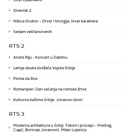
Dnevnik 2
Nikica Grubor – Drvar i hirurgija, stvar karaktera
Sedam veličanstvenih
RTS 2
Andre Riju - Koncert u Dablinu
Letnja obuka izviđača Vojske Srbije
Pisma iza žice
Romanipen: Dan sećanja na romske žrtve
Kulturna baština Srbije: Jovanovi dvori
RTS 3
Moderna arhitektura u Srbiji: Tokovi i procepi – Predrag
Cagić, Borivoje Jovanović, Milan Lojanica