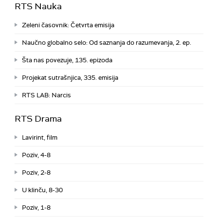
RTS Nauka
Zeleni časovnik: Četvrta emisija
Naučno globalno selo: Od saznanja do razumevanja, 2. ep.
Šta nas povezuje, 135. epizoda
Projekat sutrašnjica, 335. emisija
RTS LAB: Narcis
RTS Drama
Lavirint, film
Poziv, 4-8
Poziv, 2-8
U klinču, 8-30
Poziv, 1-8