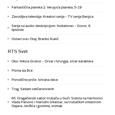
Fantastična planeta 2: Verujuća planeta, 5-19
Zavodljiva televizija: Kreatori serija – TV serija Banjica
Serija sa audio-deskripcijom: Nobelovac – Govor, 6.
epizoda
Ostavi sve i čitaj: Branko Kukić
RTS Svet
Oko: Nikica Grubor – Drvar i hirurgija, stvar karaktera
Pisma iza žice
Porodične priče: Ishrana dece
Trag: Sedam veličanstvenih
65. Dragačevski sabor trubača u Guči: Solista na harmonici
Vlada Panović i Narodni orkestar, sa trubačkim orkestrom
Dejana Jevđića i gostima, snimak