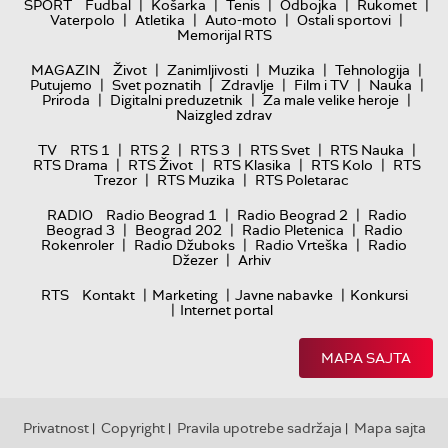
|
|
|
|
|
SPORT
Fudbal
Košarka
Tenis
Odbojka
Rukomet
|
|
|
|
Vaterpolo
Atletika
Auto-moto
Ostali sportovi
Memorijal RTS
|
|
|
|
MAGAZIN
Život
Zanimljivosti
Muzika
Tehnologija
|
|
|
|
|
Putujemo
Svet poznatih
Zdravlje
Film i TV
Nauka
|
|
|
Priroda
Digitalni preduzetnik
Za male velike heroje
Naizgled zdrav
|
|
|
|
|
TV
RTS 1
RTS 2
RTS 3
RTS Svet
RTS Nauka
|
|
|
|
RTS Drama
RTS Život
RTS Klasika
RTS Kolo
RTS
|
|
Trezor
RTS Muzika
RTS Poletarac
|
|
RADIO
Radio Beograd 1
Radio Beograd 2
Radio
|
|
|
Beograd 3
Beograd 202
Radio Pletenica
Radio
|
|
|
Rokenroler
Radio Džuboks
Radio Vrteška
Radio
|
Džezer
Arhiv
|
|
|
RTS
Kontakt
Marketing
Javne nabavke
Konkursi
|
Internet portal
MAPA SAJTA
Privatnost
Copyright
Pravila upotrebe sadržaja
Mapa sajta
|
|
|