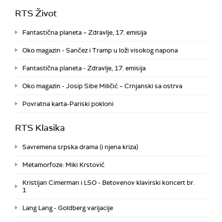
RTS Život
Fantastična planeta – Zdravlje, 17. emisija
Oko magazin - Sančez i Tramp u loži visokog napona
Fantastična planeta - Zdravlje, 17. emisija
Oko magazin - Josip Sibe Miličić – Crnjanski sa ostrva
Povratna karta-Pariski pokloni
RTS Klasika
Savremena srpska drama (i njena kriza)
Metamorfoze: Miki Krstović
Kristijan Cimerman i LSO - Betovenov klavirski koncert br.
1
Lang Lang - Goldberg varijacije