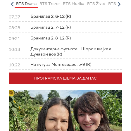
letarac
RTS Drama
RTS Trezor
RTS Muzika
RTS Život
RTS Klasika
Бранилац 2, 6-12 (R)
07:37
Бранилац 2, 7-12 (R)
08:28
Бранилац 2, 8-12 (R)
09:21
Документарне фусноте – Шором шајке а
10:13
Дунавом воз (R)
На путу за Монтевидео, 5-9 (R)
10:22
ПРОГРАМСКА ШЕМА ЗА ДАНАС