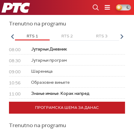
RTS
Trenutno na programu
 HD
RTS 1
RTS 2
RTS 3
RT
Јутарњи Дневник
08:00
Јутарњи програм
08:30
Шареница
09:00
Образовне вињете
10:56
Знање имање: Корак напред
11:00
ПРОГРАМСКА ШЕМА ЗА ДАНАС
Trenutno na programu