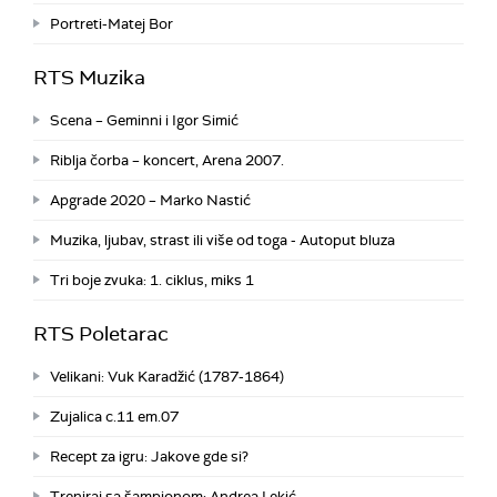
Portreti-Matej Bor
RTS Muzika
Scena – Geminni i Igor Simić
Riblja čorba – koncert, Arena 2007.
Apgrade 2020 – Marko Nastić
Muzika, ljubav, strast ili više od toga - Autoput bluza
Tri boje zvuka: 1. ciklus, miks 1
RTS Poletarac
Velikani: Vuk Karadžić (1787-1864)
Zujalica c.11 em.07
Recept za igru: Jakove gde si?
Treniraj sa šampionom: Andrea Lekić