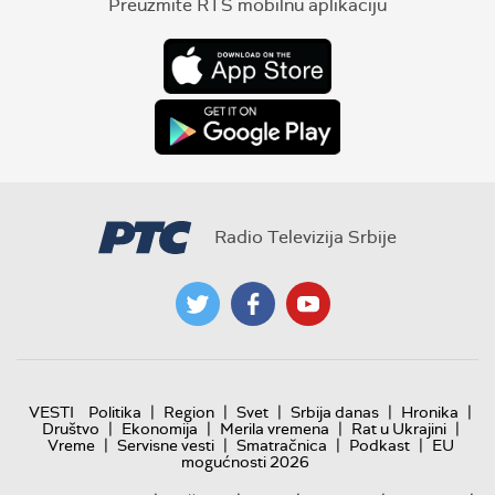
Preuzmite RTS mobilnu aplikaciju
Radio Televizija Srbije
|
|
|
|
|
VESTI
Politika
Region
Svet
Srbija danas
Hronika
|
|
|
|
Društvo
Ekonomija
Merila vremena
Rat u Ukrajini
|
|
|
|
Vreme
Servisne vesti
Smatračnica
Podkast
EU
mogućnosti 2026