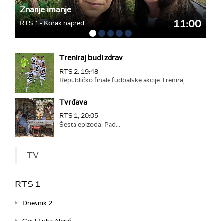
Znanje imanje
11:00
RTS 1 - Korak napred...
Treniraj budi zdrav
RTS 2, 19:48
Republičko finale fudbalske akcije Treniraj...
Tvrđava
RTS 1, 20:05
Šesta epizoda: Pad...
TV
RTS 1
Dnevnik 2
Gost Luka Alerić