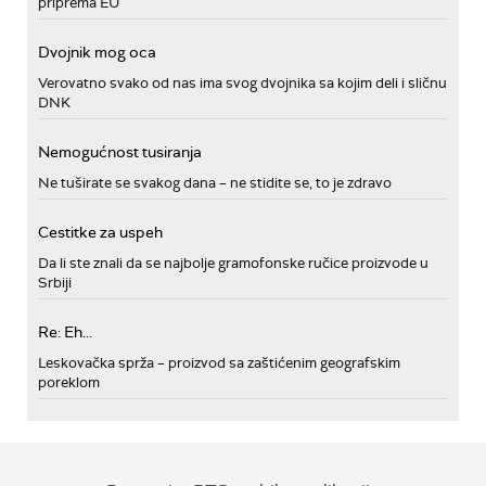
priprema EU
Dvojnik mog oca
Verovatno svako od nas ima svog dvojnika sa kojim deli i sličnu
DNK
Nemogućnost tusiranja
Ne tuširate se svakog dana – ne stidite se, to je zdravo
Cestitke za uspeh
Da li ste znali da se najbolje gramofonske ručice proizvode u
Srbiji
Re: Eh...
Leskovačka sprža – proizvod sa zaštićenim geografskim
poreklom